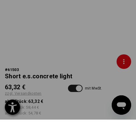
#
61503
Short e.s.concrete light
63,32 €
mit MwSt.
zzgl. Versandkosten
ab 1 Stück:
63,32 €
ab 3 Stück:
58,44 €
ab 10 Stück:
54,78 €
Lieferzeit ca. 3-5 Werktage