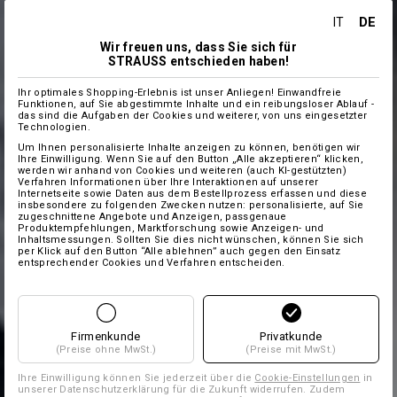
DE
IT
Wir freuen uns, dass Sie sich für
STRAUSS entschieden haben!
Ihr optimales Shopping-Erlebnis ist unser Anliegen! Einwandfreie
Funktionen, auf Sie abgestimmte Inhalte und ein reibungsloser Ablauf -
das sind die Aufgaben der Cookies und weiterer, von uns eingesetzter
Technologien.
Um Ihnen personalisierte Inhalte anzeigen zu können, benötigen wir
Ihre Einwilligung. Wenn Sie auf den Button „Alle akzeptieren“ klicken,
werden wir anhand von Cookies und weiteren (auch KI-gestützten)
Verfahren Informationen über Ihre Interaktionen auf unserer
Internetseite sowie Daten aus dem Bestellprozess erfassen und diese
insbesondere zu folgenden Zwecken nutzen: personalisierte, auf Sie
zugeschnittene Angebote und Anzeigen, passgenaue
Produktempfehlungen, Marktforschung sowie Anzeigen- und
Inhaltsmessungen. Sollten Sie dies nicht wünschen, können Sie sich
per Klick auf den Button “Alle ablehnen” auch gegen den Einsatz
entsprechender Cookies und Verfahren entscheiden.
Firmenkunde
Privatkunde
(Preise ohne MwSt.)
(Preise mit MwSt.)
Ihre Einwilligung können Sie jederzeit über die
Cookie-Einstellungen
in
unserer Datenschutzerklärung für die Zukunft widerrufen. Zudem