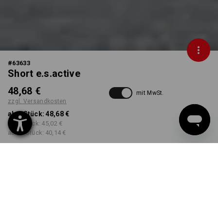
#
63633
Short e.s.active
48,68 €
mit MwSt.
zzgl. Versandkosten
ab 1 Stück:
48,68 €
ab 5 Stück:
45,02 €
ab 20 Stück:
40,14 €
Lieferzeit ca. 11-13
Werktage
FARBE
GRÖSSE
46
wählen
wählen