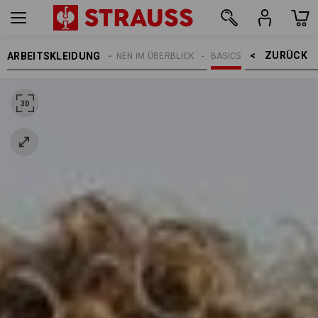
ZURÜCK    >
ARBEITSKLEIDUNG
THEMEN
E.S. KOLLEKTIONEN IM ÜBERBLICK
BASICS