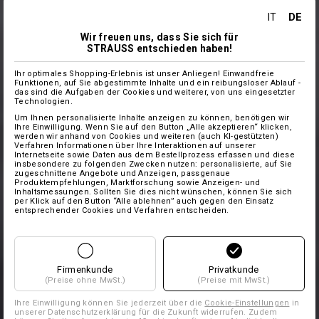
DE
IT
Wir freuen uns, dass Sie sich für
STRAUSS entschieden haben!
Ihr optimales Shopping-Erlebnis ist unser Anliegen! Einwandfreie
Funktionen, auf Sie abgestimmte Inhalte und ein reibungsloser Ablauf -
das sind die Aufgaben der Cookies und weiterer, von uns eingesetzter
Technologien.
Um Ihnen personalisierte Inhalte anzeigen zu können, benötigen wir
Ihre Einwilligung. Wenn Sie auf den Button „Alle akzeptieren“ klicken,
werden wir anhand von Cookies und weiteren (auch KI-gestützten)
Verfahren Informationen über Ihre Interaktionen auf unserer
Internetseite sowie Daten aus dem Bestellprozess erfassen und diese
insbesondere zu folgenden Zwecken nutzen: personalisierte, auf Sie
zugeschnittene Angebote und Anzeigen, passgenaue
Produktempfehlungen, Marktforschung sowie Anzeigen- und
Inhaltsmessungen. Sollten Sie dies nicht wünschen, können Sie sich
per Klick auf den Button “Alle ablehnen” auch gegen den Einsatz
entsprechender Cookies und Verfahren entscheiden.
Firmenkunde
Privatkunde
(Preise ohne MwSt.)
(Preise mit MwSt.)
Ihre Einwilligung können Sie jederzeit über die
Cookie-Einstellungen
in
unserer Datenschutzerklärung für die Zukunft widerrufen. Zudem