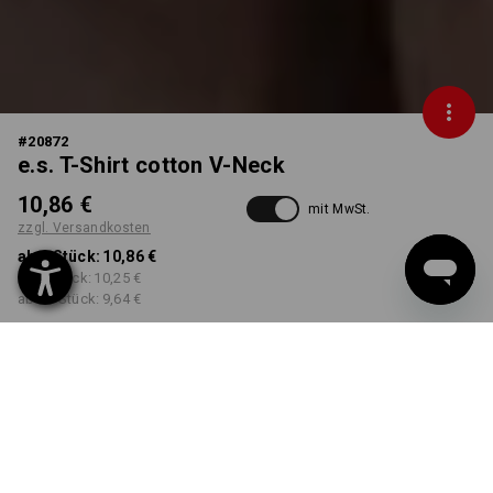
#
20872
e.s. T-Shirt cotton V-Neck
10,86 €
mit MwSt.
zzgl. Versandkosten
ab 1 Stück:
10,86 €
ab 3 Stück:
10,25 €
ab 10 Stück:
9,64 €
Lieferzeit ca. 3-5 Werktage
FARBE
GRÖSSE
S
wählen
wählen
anthrazit