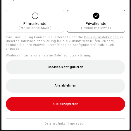
Firmenkunde
Privatkunde
(Preise ohne MwSt.)
(Preise mit MwSt.)
Ihre Einwilligung können Sie jederzeit über die
Cookie-Einstellungen
in
unserer Datenschutzerklärung für die Zukunft widerrufen. Zudem
können Sie Ihre Auswahl unter "Cookies konfigurieren" individuell
anpassen
Weitere Informationen siehe
Datenschutzerklärung
.
Cookies konfigurieren
Alle ablehnen
Alle akzeptieren
Datenschutz
|
Impressum