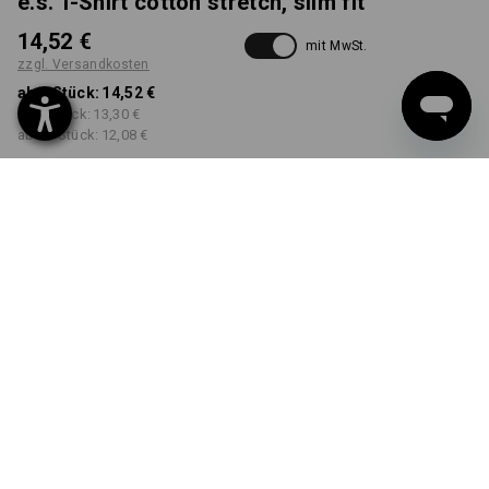
e.s. T-Shirt cotton stretch, slim fit
14,52 €
mit MwSt.
zzgl. Versandkosten
ab 1 Stück:
14,52 €
ab 5 Stück:
13,30 €
ab 30 Stück:
12,08 €
Lieferzeit ca. 3-5 Werktage
FARBE
GRÖSSE
XS
wählen
wählen
schwarz
Mengenrabatt
ab 1 Stück
ab 5 Stück
ab 30 Stück
Ersparnis:
Ersparnis:
Ersparnis:
0
%/
Stück
8
%/
Stück
17
%/
Stück