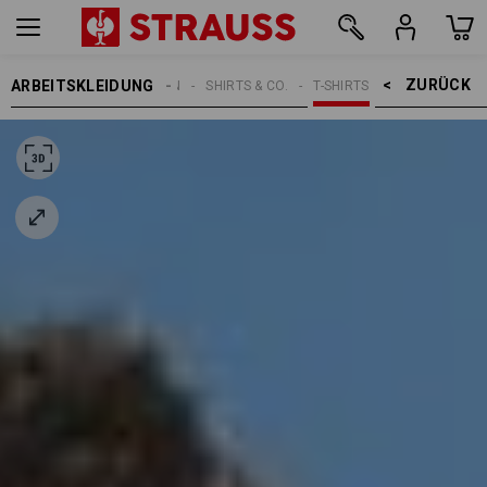
ZURÜCK    >
ARBEITSKLEIDUNG
HERREN
SHIRTS & CO.
T-SHIRTS