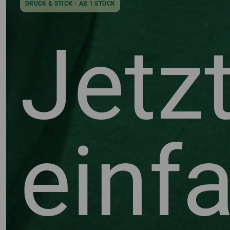
DRUCK & STICK - AB 1 STÜCK
Jetz
einf