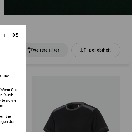
DE
IT
Artikel
weitere Filter
Beliebtheit
es und
. Wenn Sie
en (auch
eite sowie
ken
en Sie
gegen den