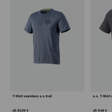
T-Shirt seamless e.s.trail
e.s. T-Shirt 
ab
23,06 €
ab
9,64 €