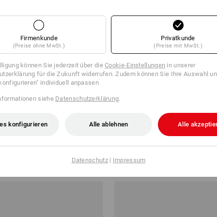
Firmenkunde
Privatkunde
(Preise ohne MwSt.)
(Preise mit MwSt.)
illigung können Sie jederzeit über die
Cookie-Einstellungen
in unserer
tzerklärung für die Zukunft widerrufen. Zudem können Sie Ihre Auswahl un
konfigurieren" individuell anpassen
nformationen siehe
Datenschutzerklärung
.
es konfigurieren
Alle ablehnen
Alle akzeptie
 cotton
Athletik-Shirt seamless e.s.trail
ab
21,84 €
Datenschutz
|
Impressum
b 100 Stück
32
Farben
(m. MwSt.) ab 10 Stück