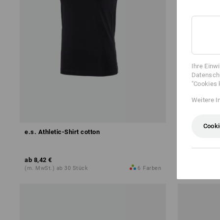
Ihre Einw
Datenschu
"Cookies 
Weitere I
Cooki
e.s. Athletic-Shirt cotton
e.s. T-Shirt
ab
8,42 €
ab
8,78 €
(m. MwSt.) ab 30 Stück
6
Farben
(m. MwSt.) a