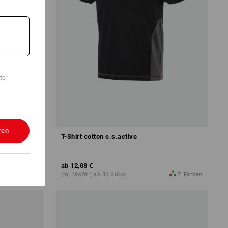
ter
ren
T-Shirt cotton e.s.active
ab
12,08 €
5
Farben
(m. MwSt.) ab 30 Stück
7
Farben