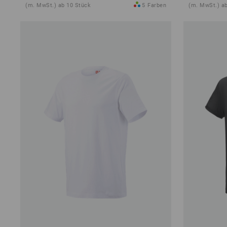
(m. MwSt.) ab 10 Stück
5
Farben
(m. MwSt.) a