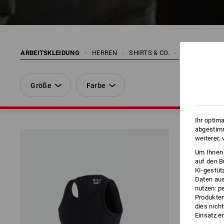
ARBEITSKLEIDUNG
HERREN
SHIRTS & CO.
T-SHIRTS
Größe
Farbe
Ihr optim
abgestimm
weiterer,
Um Ihnen 
auf den B
KI-gestüt
Daten aus
nutzen: p
Produktem
dies nich
Einsatz e