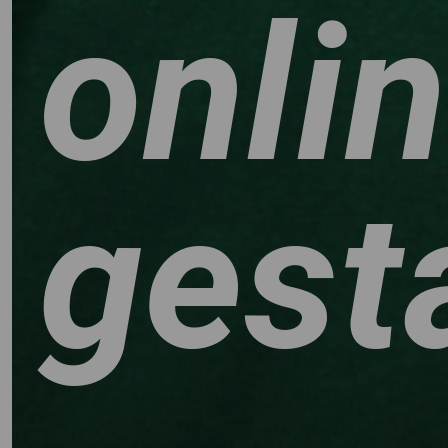
onli
gest