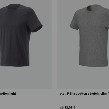
cotton light
e.s. T-Shirt cotton stretch, slim f
ab
12,08 €