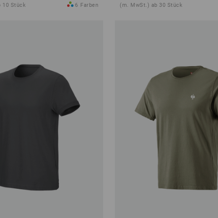
b 10 Stück
6
Farben
(m. MwSt.) ab 30 Stück