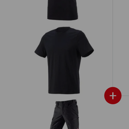
e.s. T-Shirt cotton light
+