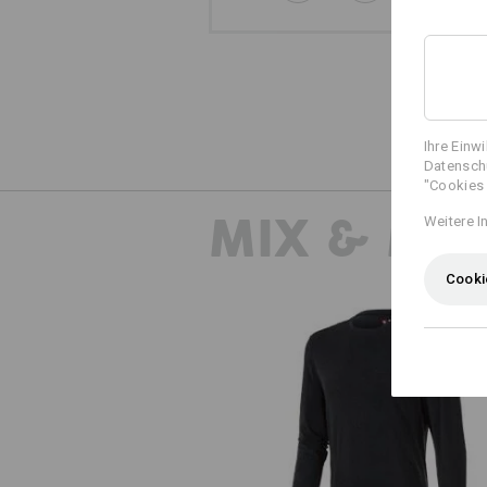
Ihre Einw
Datenschu
"Cookies 
MIX & MA
Weitere I
Cooki
e.s. Longsleeve cotton stretch