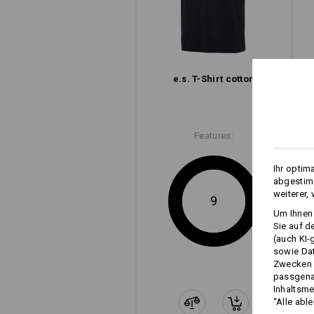
e.s. T-Shirt cotton
moderne
Schnittführung
Features:
e.s. T-Shirt cotton
Ihr optim
abgestimm
weiterer,
9
Um Ihnen 
Sie auf d
(auch KI-
sowie Da
Zwecken n
passgena
Inhaltsme
“Alle abl