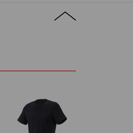
teckt das hochwertige Baumwoll-Shirt
elen Tragesessions noch in frischem
M
ETAILS
EXTRAS
ASSFORM
t
5 g/m²)
Nicht bleichen
d
Warm bügeln