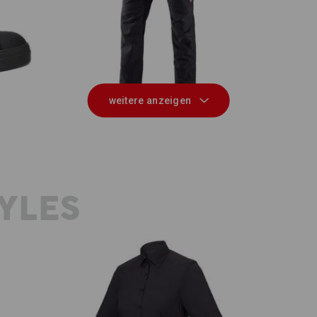
 low
e.s. Berufshose pocket, Herren
e
weitere anzeigen
YLES