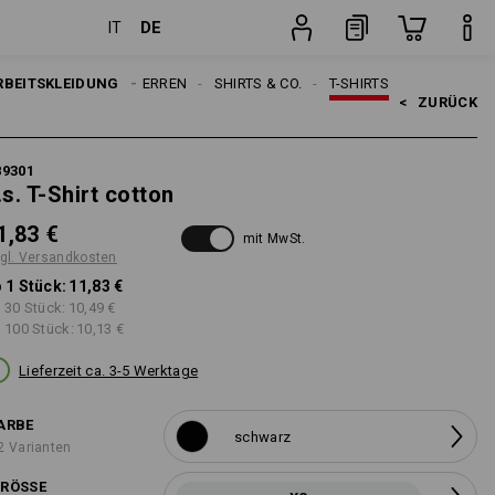
DE
IT
Stück
RBEITSKLEIDUNG
HERREN
SHIRTS & CO.
T-SHIRTS
<   
ZURÜCK
89301
.s. T-Shirt cotton
1,83 €
mit MwSt.
gl. Versandkosten
 1 Stück:
11,83 €
 30 Stück:
10,49 €
 100 Stück:
10,13 €
Lieferzeit ca. 3-5 Werktage
ARBE
schwarz
2 Varianten
RÖSSE