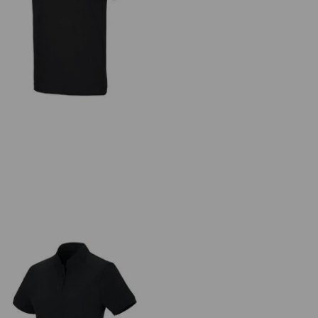
.s. T-Shirt cotton stretch, slim fit