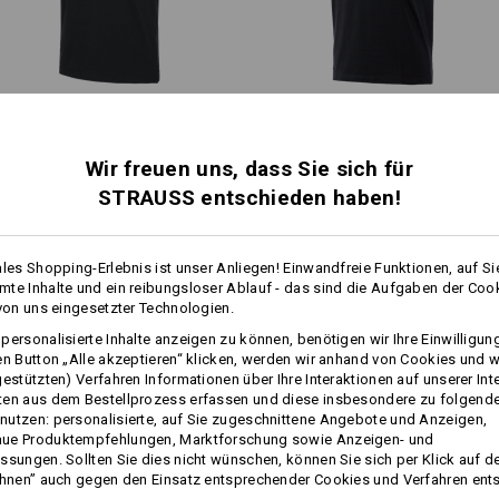
Bitte bei der Größenwahl beachte
Reine Baumwolle kann 3-5 % einlaufe
e.s. Funktions­ T-Shirt poly
e.s. T-Shirt cotton V-Neck
moderne Schnittführung, längerer
sportl
cotton
Personalisierung:
Korpus und längere Ärmel
Wir freuen uns, dass Sie sich für
STRAUSS entschieden haben!
Selbst gestalten
Gleiche Features:
Gleiche Features:
e.s. T-Shirt cotton, long fit
ales Shopping-Erlebnis ist unser Anliegen! Einwandfreie Funktionen, auf Si
te Inhalte und ein reibungsloser Ablauf - das sind die Aufgaben der Coo
 von uns eingesetzter Technologien.
8
8
personalisierte Inhalte anzeigen zu können, benötigen wir Ihre Einwilligu
en Button „Alle akzeptieren“ klicken, werden wir anhand von Cookies und w
gestützten) Verfahren Informationen über Ihre Interaktionen auf unserer Int
ten aus dem Bestellprozess erfassen und diese insbesondere zu folgend
+4 weitere Features
+1 weiteres Feature
utzen: personalisierte, auf Sie zugeschnittene Angebote und Anzeigen,
ue Produktempfehlungen, Marktforschung sowie Anzeigen- und
ssungen. Sollten Sie dies nicht wünschen, können Sie sich per Klick auf d
ehnen” auch gegen den Einsatz entsprechender Cookies und Verfahren ent