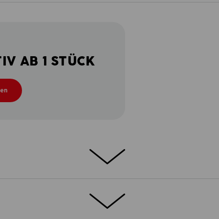
V AB 1 STÜCK
ten
as e.s. T-Shirt cotton ist die perfekte
Shirt in den Kleiderschrank einziehen soll.