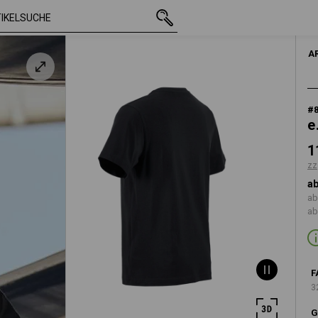
mit MwSt.
11,83 €
XS
zzgl. Versandkosten
A
#
e
1
zz
ab
ab
ab
F
3
G