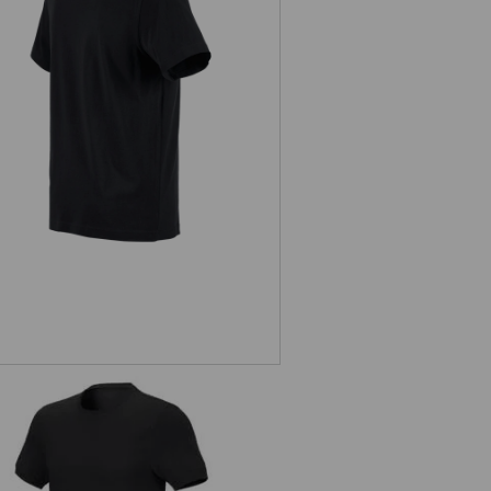
e.s. T-Shirt cotton