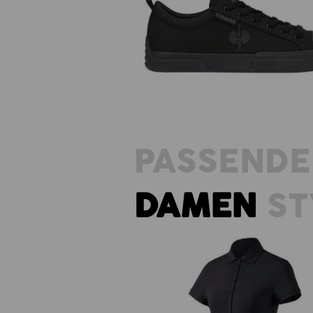
S1 Sicherheitsschuhe e.s. Yatala
PASSENDE
DAMEN
ST