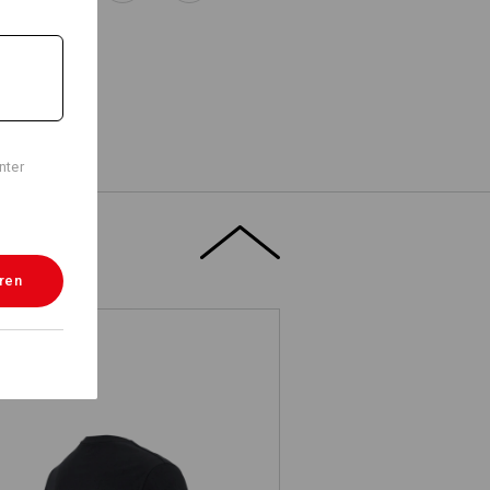
nter
eren