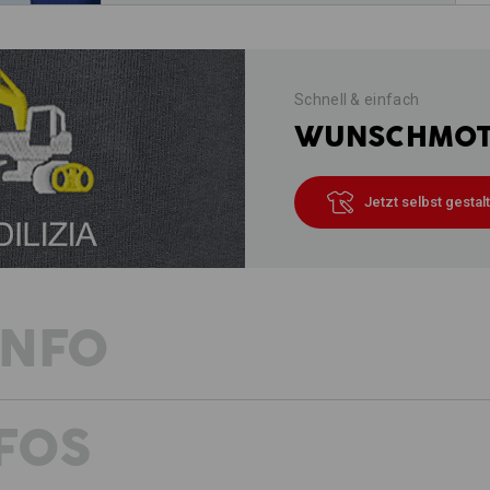
Schnell & einfach
WUNSCHMOTI
Jetzt selbst gestal
INFO
FOS
Purer Baumwollkomfort
Zeitlos, dezent und absolut bequem: D
Wahl, wenn ein flexibel einsetzbares 