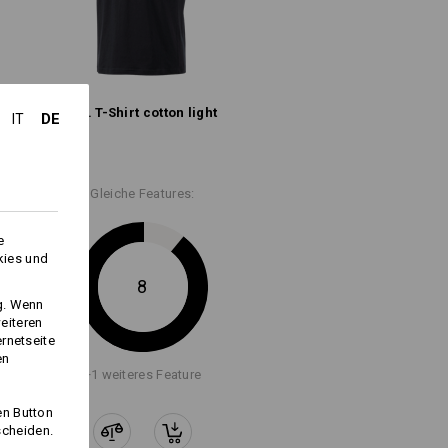
n:
n.
e.s. T-Shirt cotton light
DE
IT
ich schlanke Schnittführung an Taille,
Schultern und Ärmeln
Logoservice
Gleiche Features:
e.s. T-Shirt cotton, slim fit
e
kies und
8
ng. Wenn
eiteren
ernetseite
en
+1 weiteres Feature
en Button
scheiden.