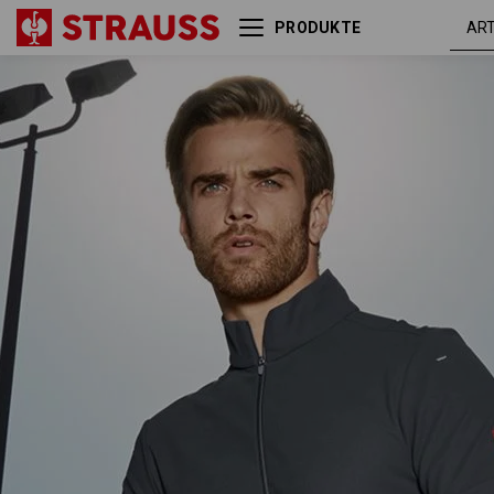
PRODUKTE
e.s. Funktions ZIP-T-Shirt
anthrazit
UV
/ platin