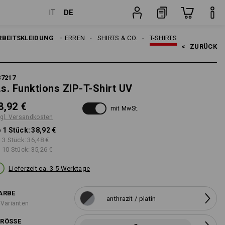
DE
IT
ten
Stück
RBEITSKLEIDUNG
HERREN
SHIRTS & CO.
T-SHIRTS
<   
ZURÜCK
87217
.s. Funktions ZIP-T-Shirt UV
8,92 €
mit MwSt.
gl. Versandkosten
 1 Stück:
38,92 €
 3 Stück:
36,48 €
 10 Stück:
35,26 €
Lieferzeit ca. 3-5 Werktage
ARBE
anthrazit / platin
 Varianten
RÖSSE