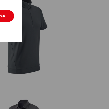
eren
e.s. Funktions ZIP-T-Shirt UV