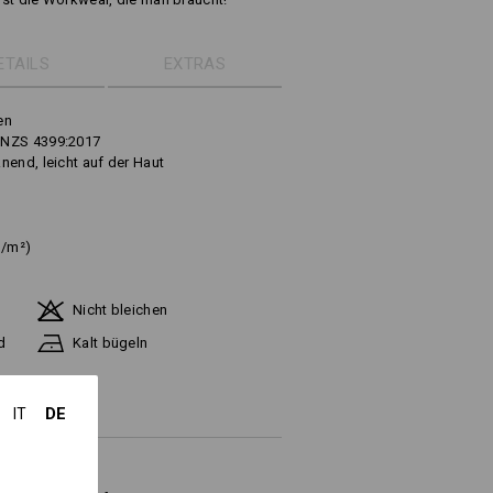
ETAILS
EXTRAS
en
/NZS 4399:2017
nend, leicht auf der Haut
g/m²)
Nicht bleichen
d
Kalt bügeln
DE
IT