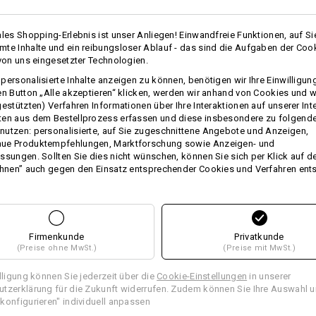
Klicken Sie auf den Button "Datenblat
ales Shopping-Erlebnis ist unser Anliegen! Einwandfreie Funktionen, auf Si
Datenblatt
te Inhalte und ein reibungsloser Ablauf - das sind die Aufgaben der Coo
 von uns eingesetzter Technologien.
personalisierte Inhalte anzeigen zu können, benötigen wir Ihre Einwilligu
Personalisierung:
en Button „Alle akzeptieren“ klicken, werden wir anhand von Cookies und w
gestützten) Verfahren Informationen über Ihre Interaktionen auf unserer Int
Selbst gestalten
ten aus dem Bestellprozess erfassen und diese insbesondere zu folgend
utzen: personalisierte, auf Sie zugeschnittene Angebote und Anzeigen,
ue Produktempfehlungen, Marktforschung sowie Anzeigen- und
ssungen. Sollten Sie dies nicht wünschen, können Sie sich per Klick auf d
ehnen” auch gegen den Einsatz entsprechender Cookies und Verfahren ent
TCH
Firmenkunde
Privatkunde
(Preise ohne MwSt.)
(Preise mit MwSt.)
illigung können Sie jederzeit über die
Cookie-Einstellungen
in unserer
tzerklärung für die Zukunft widerrufen. Zudem können Sie Ihre Auswahl u
konfigurieren" individuell anpassen