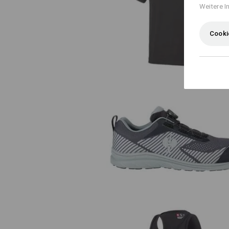
Weitere I
e.s. T-Shirt cotton stretch Laye
Cooki
S1 Sicherheitshalbschuhe e.s.
Tegmen IV low