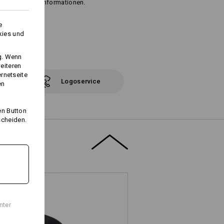
t" für weitere Informationen.
e
kies und
ng. Wenn
eiteren
ernetseite
Logoservice
en
en Button
scheiden.
nter