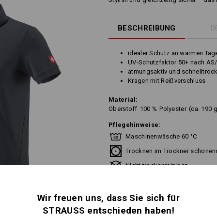
BESCHREIBUNG
D
idealer Schutz an warmen Tag
UV-Schutzfaktor 50+ nach AS
atmungsaktiv und schnelltrock
Kragen mit Reißverschluss
Material:
Oberstoff
100
%
Polyester
(ca. 190 
Pflegehinweise:
Maschinenwäsche 60 °C
Trocknen im Trockner schonen
Nicht trockenreinigen
Wir freuen uns, dass Sie sich für
STRAUSS entschieden haben!