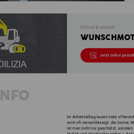
Schnell & einfach
WUNSCHMOTI
Jetzt selbst gestal
INFO
Im Arbeitsalltag lauern viele offensi
wird oft vernachlässigt: die Sonne. 
ist man nicht nur geschützt, sondern 
Stylish und gleichzeitig sicher – das