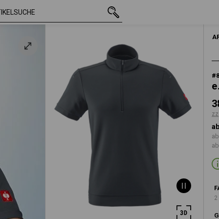
mit MwSt.
38,92 €
S
zzgl. Versandkos
A
#
e
3
zz
ab
ab
ab
F
2
G