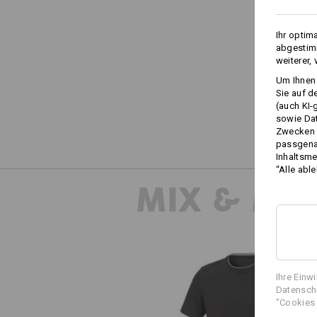
Ihr optim
abgestimm
weiterer,
Um Ihnen 
Sie auf d
(auch KI-
sowie Da
Zwecken n
passgena
Inhaltsme
“Alle abl
MIX & MA
Ihre Einw
Datenschu
"Cookies 