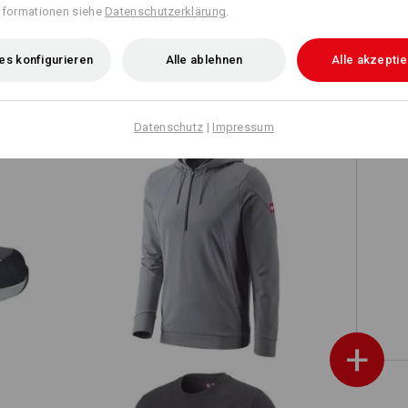
nformationen siehe
Datenschutzerklärung
.
r
e.s. Funktions Hoody-Longsleeve UV
es konfigurieren
Alle ablehnen
Alle akzepti
Datenschutz
|
Impressum
e.s. Funktions Hoody-Longsleeve UV
+