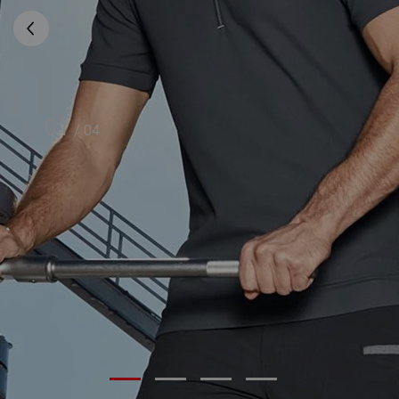
01
/
04