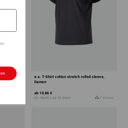
ter
ren
e.s. T-Shirt cotton stretch rolled sleeve,
Damen
ab
10,86 €
10
Farben
(m. MwSt.) ab 10 Stück
7
Farben