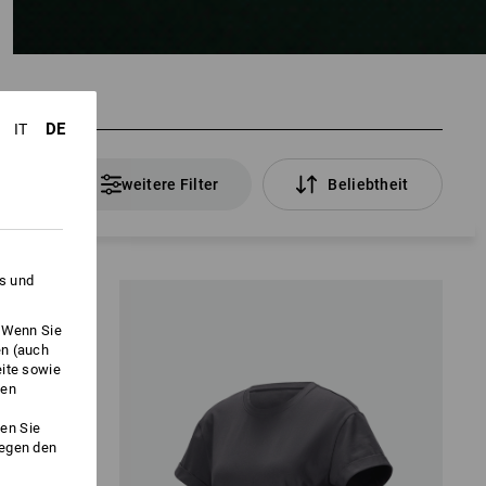
DE
IT
Artikel
weitere Filter
Beliebtheit
es und
. Wenn Sie
en (auch
eite sowie
ken
en Sie
gegen den