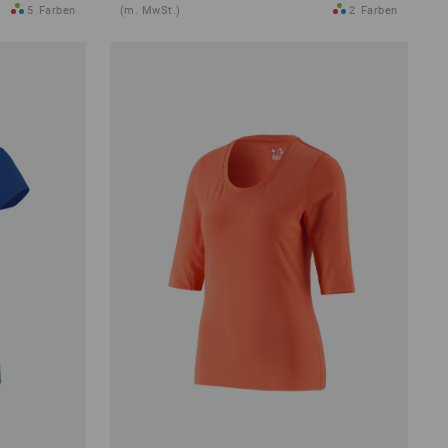
5
Farben
(m. MwSt.)
2
Farben