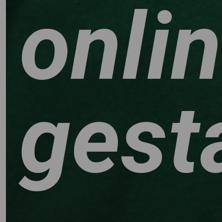
onli
gest