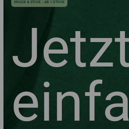
DRUCK & STICK - AB 1 STÜCK
Jetz
einf