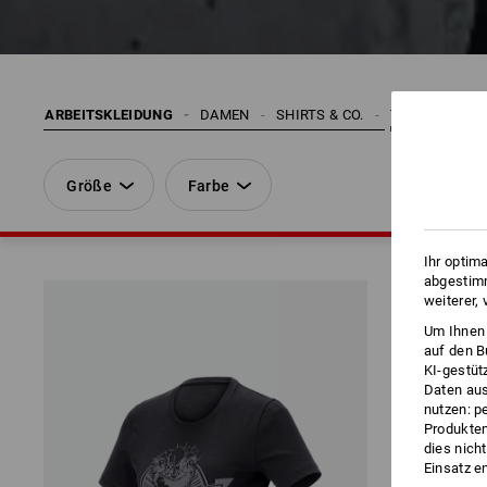
ARBEITSKLEIDUNG
DAMEN
SHIRTS & CO.
T-SHIRTS
Größe
Farbe
Ihr optim
abgestimm
weiterer,
Um Ihnen 
auf den B
KI-gestüt
Daten aus
nutzen: p
Produktem
dies nich
Einsatz e