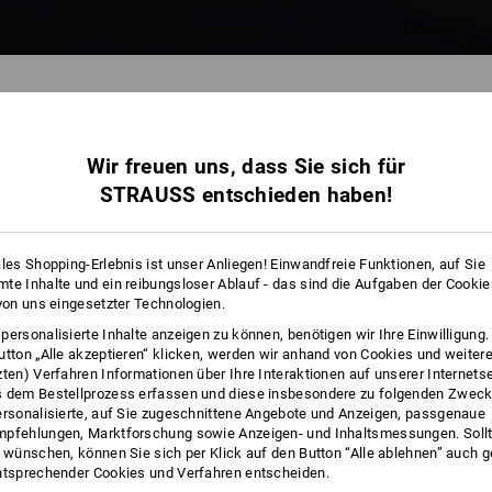
Wir freuen uns, dass Sie sich für
29 
STRAUSS entschieden haben!
ales Shopping-Erlebnis ist unser Anliegen! Einwandfreie Funktionen, auf Sie
te Inhalte und ein reibungsloser Ablauf - das sind die Aufgaben der Cooki
 von uns eingesetzter Technologien.
personalisierte Inhalte anzeigen zu können, benötigen wir Ihre Einwilligung
utton „Alle akzeptieren“ klicken, werden wir anhand von Cookies und weiter
zten) Verfahren Informationen über Ihre Interaktionen auf unserer Internets
 dem Bestellprozess erfassen und diese insbesondere zu folgenden Zwec
ersonalisierte, auf Sie zugeschnittene Angebote und Anzeigen, passgenaue
pfehlungen, Marktforschung sowie Anzeigen- und Inhaltsmessungen. Sollt
t wünschen, können Sie sich per Klick auf den Button “Alle ablehnen” auch 
ntsprechender Cookies und Verfahren entscheiden.