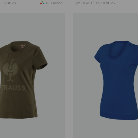
b 30 Stück
18
Farben
(m. MwSt.) ab 10 Stück