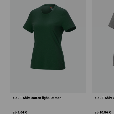
e.s. T-Shirt cotton light, Damen
e.s. T-Shirt
ab
9,64 €
ab
10,86 €