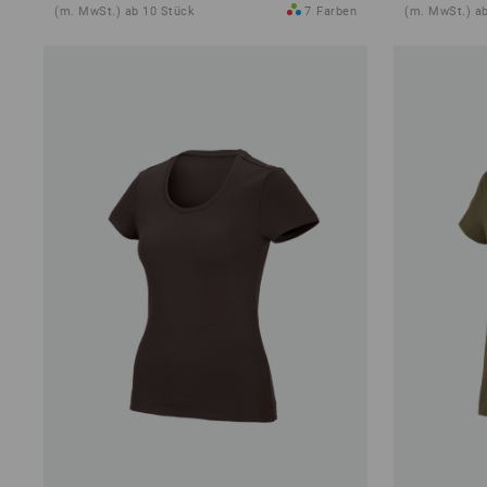
(m. MwSt.) ab 10 Stück
7
Farben
(m. MwSt.) a