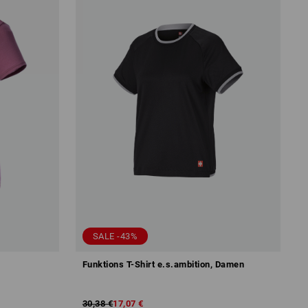
SALE -43%
Funktions T-Shirt e.s.ambition, Damen
30,38 €
17,07 €