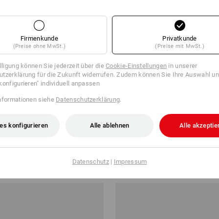
Firmenkunde
Privatkunde
(Preise ohne MwSt.)
(Preise mit MwSt.)
illigung können Sie jederzeit über die
Cookie-Einstellungen
in unserer
tzerklärung für die Zukunft widerrufen. Zudem können Sie Ihre Auswahl un
konfigurieren" individuell anpassen
nformationen siehe
Datenschutzerklärung
.
es konfigurieren
Alle ablehnen
Alle akzeptie
 cotton stretch, Damen
e.s. T-Shirt cotton slub, Damen
ab
14,52 €
Datenschutz
|
Impressum
b 30 Stück
29
Farben
(m. MwSt.) ab 10 Stück