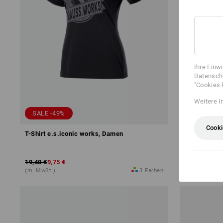
Ihre Einw
Datenschu
"Cookies 
Weitere I
SALE -49%
Cooki
T-Shirt e.s.iconic works, Damen
e.s. T-Shirt
19,40 €
9,75 €
ab
10,86 €
(m. MwSt.)
3
Farben
(m. MwSt.) a