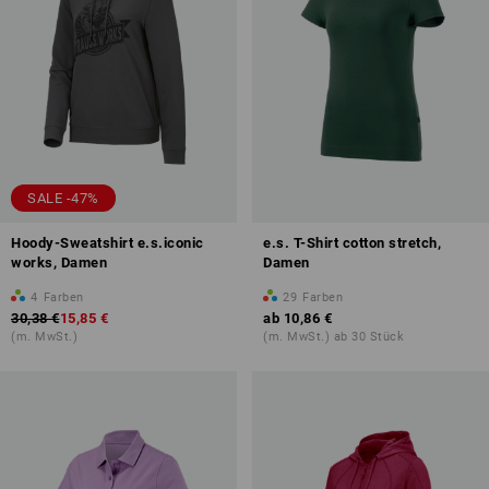
SALE -47%
Hoody-Sweatshirt e.s.iconic
e.s. T-Shirt cotton stretch,
works, Damen
Damen
4
Farben
29
Farben
30,38 €
15,85 €
ab
10,86 €
(m. MwSt.)
(m. MwSt.) ab 30 Stück