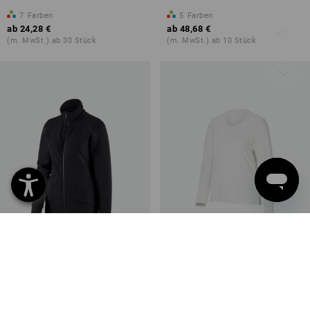
7
Farben
5
Farben
ab
24,28 €
ab
48,68 €
(m. MwSt.) ab 30 Stück
(m. MwSt.) ab 10 Stück
e.s. Sweatjacke poly cotton,
Modal-Longsleeve e.s.avida,
Damen
Damen