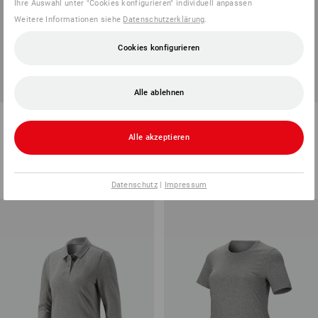
Ihre Auswahl unter "Cookies konfigurieren" individuell anpassen
Weitere Informationen siehe
Datenschutzerklärung
.
Cookies konfigurieren
Alle ablehnen
Fleece Troyer e.s.motion 2020,
e.s. Funktions Sweatjacke
Damen
melange, Damen
Alle akzeptieren
8
Farben
12
Farben
ab
30,38 €
ab
49,90 €
(m. MwSt.) ab 10 Stück
(m. MwSt.) ab 10 Stück
Datenschutz
|
Impressum