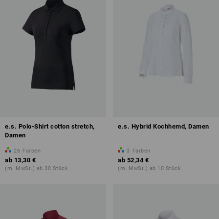
e.s. Polo-Shirt cotton stretch,
e.s. Hybrid Kochhemd, Damen
Damen
26
Farben
3
Farben
ab
13,30 €
ab
52,34 €
(m. MwSt.) ab 30 Stück
(m. MwSt.) ab 10 Stück