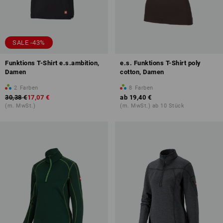
SALE -43%
Funktions T-Shirt e.s.ambition,
e.s. Funktions T-Shirt poly
Damen
cotton, Damen
2
Farben
8
Farben
30,38 €
17,07 €
ab
19,40 €
(m. MwSt.)
(m. MwSt.) ab 10 Stück