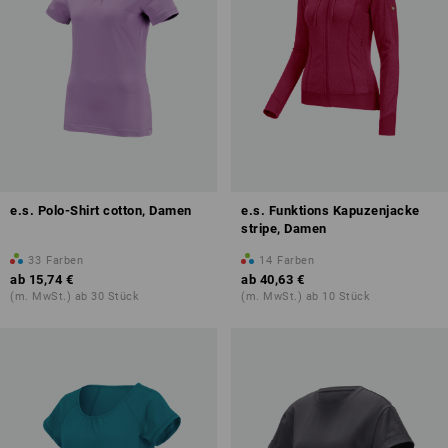
e.s. Polo-Shirt cotton, Damen
e.s. Funktions Kapuzenjacke
stripe, Damen
33
Farben
14
Farben
ab
15,74 €
ab
40,63 €
(m. MwSt.) ab 30 Stück
(m. MwSt.) ab 10 Stück