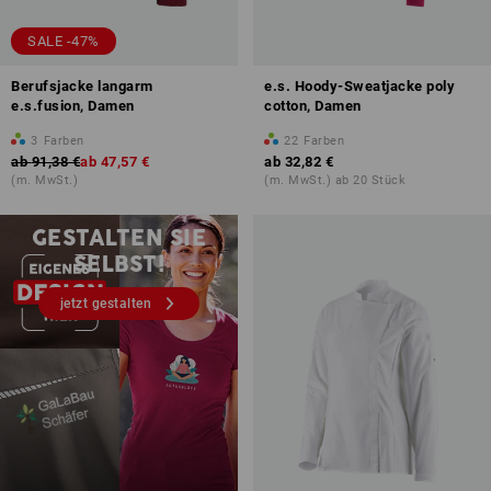
SALE -47%
Berufsjacke langarm
e.s. Hoody-Sweatjacke poly
e.s.fusion, Damen
cotton, Damen
3
Farben
22
Farben
ab
91,38 €
ab
47,57 €
ab
32,82 €
(m. MwSt.)
(m. MwSt.) ab 20 Stück
Druck & Stick – ab 1 Stück
GESTALTEN SIE
SELBST!
jetzt gestalten