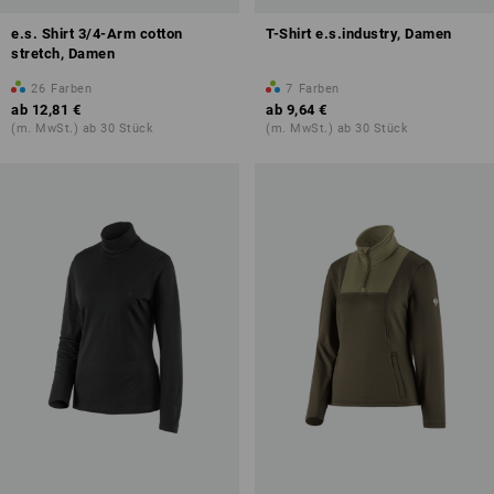
e.s. Shirt 3/4-Arm cotton
T-Shirt e.s.industry, Damen
stretch, Damen
26
Farben
7
Farben
ab
12,81 €
ab
9,64 €
(m. MwSt.) ab 30 Stück
(m. MwSt.) ab 30 Stück