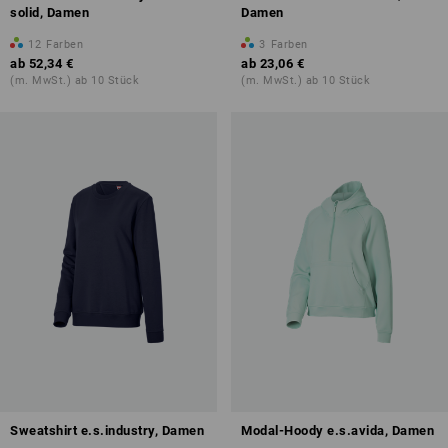
solid, Damen
Damen
12
Farben
3
Farben
ab
52,34 €
ab
23,06 €
(m. MwSt.) ab 10 Stück
(m. MwSt.) ab 10 Stück
Sweatshirt e.s.industry, Damen
Modal-Hoody e.s.avida, Damen