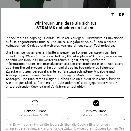
DE
IT
Wir freuen uns, dass Sie sich für
STRAUSS entschieden haben!
Ihr optimales Shopping-Erlebnis ist unser Anliegen! Einwandfreie Funktionen,
auf Sie abgestimmte Inhalte und ein reibungsloser Ablauf - das sind die
Aufgaben der Cookies und weiterer, von uns eingesetzter Technologien.
Um Ihnen personalisierte Inhalte anzeigen zu können, benötigen wir Ihre
e.s. T-Shirt cotton light, Damen
Troyer Merino e.s.trail, Damen
Einwilligung. Wenn Sie auf den Button „Alle akzeptieren“ klicken, werden wir
anhand von Cookies und weiteren (auch KI-gestützten) Verfahren
Informationen über Ihre Interaktionen auf unserer Internetseite sowie Daten
7
Farben
1
Farbe
aus dem Bestellprozess erfassen und diese insbesondere zu folgenden
ab
9,64 €
ab
66,98 €
Zwecken nutzen: personalisierte, auf Sie zugeschnittene Angebote und
Anzeigen, passgenaue Produktempfehlungen, Marktforschung sowie
(m. MwSt.) ab 10 Stück
(m. MwSt.) ab 10 Stück
Anzeigen- und Inhaltsmessungen. Sollten Sie dies nicht wünschen, können
Sie sich per Klick auf den Button “Alle ablehnen” auch gegen den Einsatz
entsprechender Cookies und Verfahren entscheiden.
Firmenkunde
Privatkunde
(Preise ohne MwSt.)
(Preise mit MwSt.)
Ihre Einwilligung können Sie jederzeit über die
Cookie-Einstellungen
in
unserer Datenschutzerklärung für die Zukunft widerrufen. Zudem können Sie