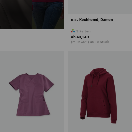
e.s. Kochhemd, Damen
3
Farben
ab
40,14 €
(m. MwSt.) ab 10 Stück