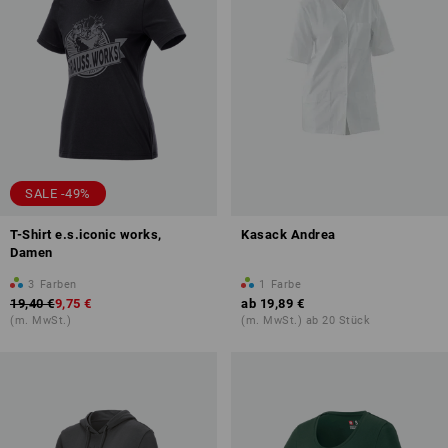
SALE -49%
T-Shirt e.s.iconic works,
Kasack Andrea
Damen
3
Farben
1
Farbe
19,40 €
9,75 €
ab
19,89 €
(m. MwSt.)
(m. MwSt.) ab 20 Stück