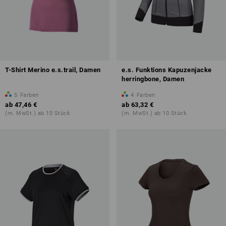
T-Shirt Merino e.s.trail, Damen
e.s. Funktions Kapuzenjacke
herringbone, Damen
5
Farben
4
Farben
ab
47,46 €
ab
63,32 €
(m. MwSt.) ab 10 Stück
(m. MwSt.) ab 10 Stück