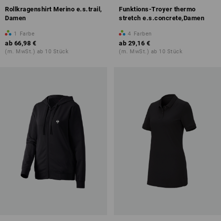
Rollkragenshirt Merino e.s.trail,
Funktions-Troyer thermo
Damen
stretch e.s.concrete,Damen
1
Farbe
4
Farben
ab
66,98 €
ab
29,16 €
(m. MwSt.) ab 10 Stück
(m. MwSt.) ab 10 Stück