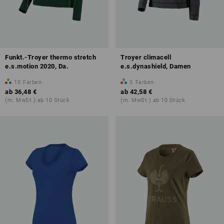
Funkt.-Troyer thermo stretch
Troyer climacell
e.s.motion 2020, Da.
e.s.dynashield, Damen
10
Farben
5
Farben
ab
36,48 €
ab
42,58 €
(m. MwSt.) ab 10 Stück
(m. MwSt.) ab 10 Stück