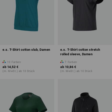
e.s. T-Shirt cotton slub, Damen
e.s. T-Shirt cotton stretch
rolled sleeve, Damen
10
Farben
7
Farben
ab
14,52 €
ab
10,86 €
(m. MwSt.) ab 10 Stück
(m. MwSt.) ab 10 Stück