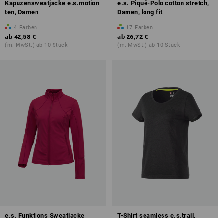
Kapuzensweatjacke e.s.motion
e.s. Piqué-Polo cotton stretch,
ten, Damen
Damen, long fit
4
Farben
17
Farben
ab
42,58 €
ab
26,72 €
(m. MwSt.) ab 10 Stück
(m. MwSt.) ab 10 Stück
e.s. Funktions Sweatjacke
T-Shirt seamless e.s.trail,