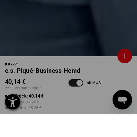
#
87771
e.s. Piqué-Business Hemd
40,14 €
mit MwSt.
zzgl. Versandkosten
ab 1 Stück:
40,14 €
ab 3 Stück:
37,70 €
ab 10 Stück:
35,26 €
Lieferzeit ca. 3-5 Werktage
FARBE
GRÖSSE