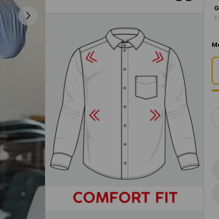
G
1
M