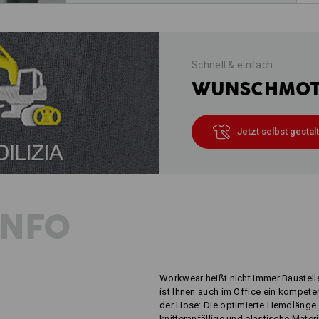
Schnell & einfach
WUNSCHMOTI
Jetzt selbst gestal
INFO
Workwear heißt nicht immer Baustell
ist Ihnen auch im Office ein kompete
der Hose: Die optimierte Hemdlänge 
knitteranfällige und elastische Materi