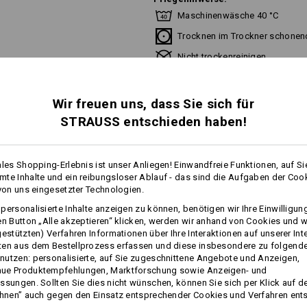
Maschinenwäsche 40 °C
Trocknen im Trockner schonen
Nicht trockenreinigen
Wir freuen uns, dass Sie sich für
STRAUSS entschieden haben!
mehr
Personalisierung:
ales Shopping-Erlebnis ist unser Anliegen! Einwandfreie Funktionen, auf Si
te Inhalte und ein reibungsloser Ablauf - das sind die Aufgaben der Coo
Selbst gestalten
FOS
 von uns eingesetzter Technologien.
personalisierte Inhalte anzeigen zu können, benötigen wir Ihre Einwilligu
en Button „Alle akzeptieren“ klicken, werden wir anhand von Cookies und w
gestützten) Verfahren Informationen über Ihre Interaktionen auf unserer Int
 BUSINESS HEMD - 3 SCHNIT
ten aus dem Bestellprozess erfassen und diese insbesondere zu folgend
utzen: personalisierte, auf Sie zugeschnittene Angebote und Anzeigen,
ue Produktempfehlungen, Marktforschung sowie Anzeigen- und
FÜR JEDEN DIE RICHTIGE PASSFOR
ssungen. Sollten Sie dies nicht wünschen, können Sie sich per Klick auf d
ehnen” auch gegen den Einsatz entsprechender Cookies und Verfahren ent