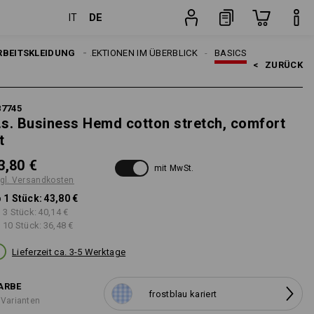
DE
IT
ten
Stück
RBEITSKLEIDUNG
THEMEN
E.S. KOLLEKTIONEN IM ÜBERBLICK
BASICS
<   
ZURÜCK
87745
.s. Business Hemd cotton stretch, comfort
t
3,80 €
mit MwSt.
gl. Versandkosten
 1 Stück:
43,80 €
 3 Stück:
40,14 €
 10 Stück:
36,48 €
Lieferzeit ca. 3-5 Werktage
ARBE
frostblau kariert
 Varianten