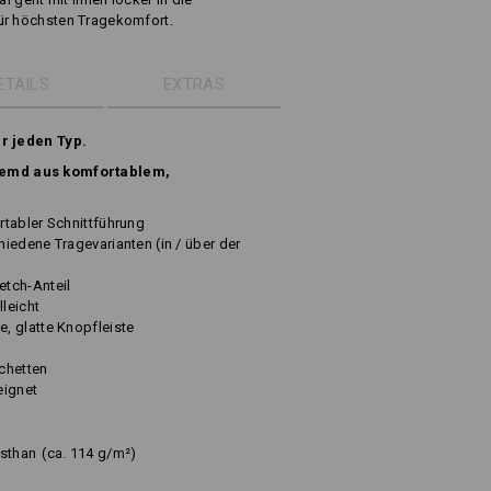
ür höchsten Tragekomfort.
ETAILS
EXTRAS
ür jeden Typ.
emd aus komfortablem,
tabler Schnittführung
iedene Tragevarianten (in / über der
tch-Anteil
lleicht
, glatte Knopfleiste
chetten
eignet
asthan
(ca. 114 g/m²)