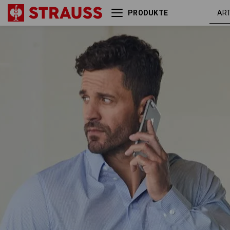
PRODUKTE
e.s. Business Hemd cotton
frostbl
stretch, comfort fit
kariert