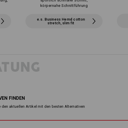
rung,
sportlich schmaler Schnitt,
körpernahe Schnittführung
e.s. Business Hemd cotton
stretch, slim fit
ATUNG
VEN FINDEN
 den aktuellen Artikel mit den besten Alternativen