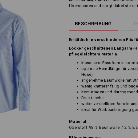
Überstunden und sorgt dabei stets f
BESCHREIBUNG
D
Erhältlich in verschiedenen Fits f
Locker geschnittenes Langarm-H
pflegeleichtem Material
klassische Passform in komfor
optimale Hemdlänge für versch
Hose)
angenehme Baumwolle mit Stre
wenig knitteranfällig und büge
Kent-Kragen und durchgehende
Brusttasche
weitenverstellbare Ärmelmans
ideal für Werbeanbringung ge
Material:
Oberstoff
98
%
Baumwolle
/
2
%
El
Pflegehinweise: