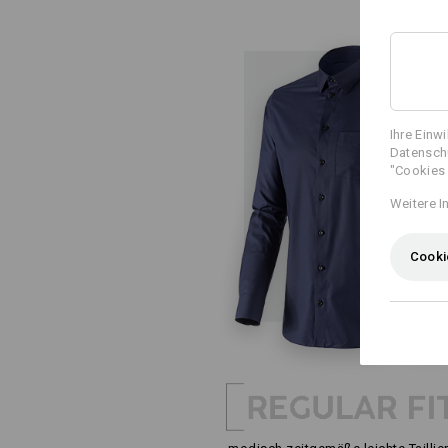
Ihre Einw
Datenschu
"Cookies 
Weitere I
Cooki