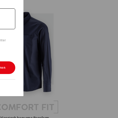
nter
eren
klassisch bequeme Passform,