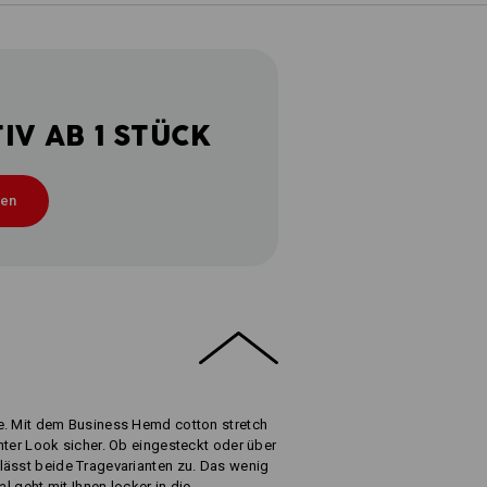
V AB 1 STÜCK
ten
e. Mit dem Business Hemd cotton stretch
nter Look sicher. Ob eingesteckt oder über
lässt beide Tragevarianten zu. Das wenig
al geht mit Ihnen locker in die