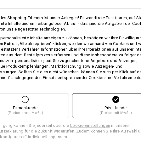
Wärmeschicht
ales Shopping-Erlebnis ist unser Anliegen! Einwandfreie Funktionen, auf Si
te Inhalte und ein reibungsloser Ablauf - das sind die Aufgaben der Coo
mehr
Personalisierung:
 von uns eingesetzter Technologien.
personalisierte Inhalte anzeigen zu können, benötigen wir Ihre Einwilligu
Selbst gestalten
ATUNG
en Button „Alle akzeptieren“ klicken, werden wir anhand von Cookies und w
gestützten) Verfahren Informationen über Ihre Interaktionen auf unserer Int
ten aus dem Bestellprozess erfassen und diese insbesondere zu folgend
utzen: personalisierte, auf Sie zugeschnittene Angebote und Anzeigen,
ue Produktempfehlungen, Marktforschung sowie Anzeigen- und
ssungen. Sollten Sie dies nicht wünschen, können Sie sich per Klick auf d
ehnen” auch gegen den Einsatz entsprechender Cookies und Verfahren ent
VEN FINDEN
JACKE
 den aktuellen Artikel mit den
In 3 Sch
tiven
Firmenkunde
Privatkunde
(Preise ohne MwSt.)
(Preise mit MwSt.)
illigung können Sie jederzeit über die
Cookie-Einstellungen
in unserer
tzerklärung für die Zukunft widerrufen. Zudem können Sie Ihre Auswahl u
konfigurieren" individuell anpassen