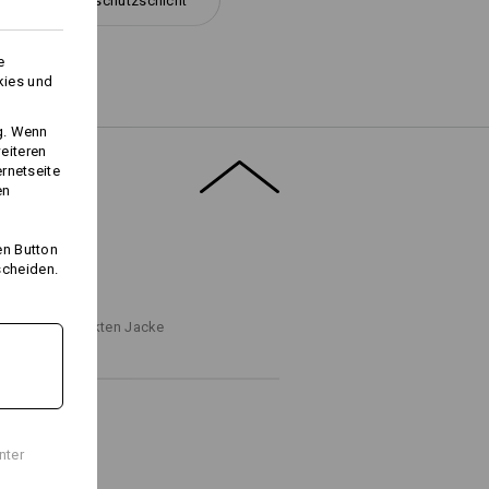
Wetterschutzschicht
e
kies und
ng. Wenn
Logoservice
eiteren
ernetseite
en
en Button
scheiden.
NFINDER
ritten zur perfekten Jacke
nter