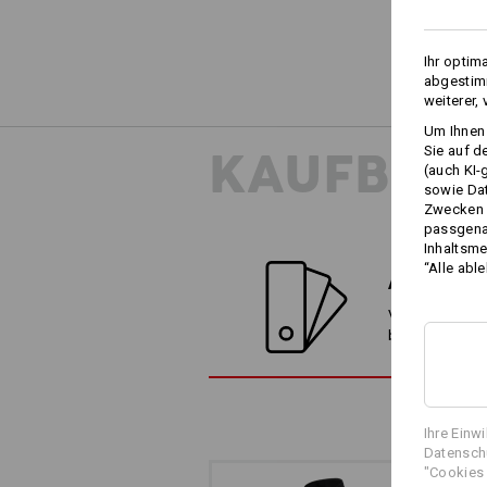
Ihr optim
abgestimm
weiterer,
Um Ihnen 
KAUFBER
Sie auf d
(auch KI-
sowie Da
Zwecken n
passgena
Inhaltsme
“Alle abl
ALTERNATI
Vergleichen Sie
besten Alterna
Ihre Einw
Datenschu
"Cookies 