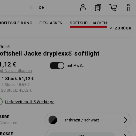
DE
IT
ten
Stück
RBEITSKLEIDUNG
HERREN
ARBEITSJACKEN
SOFTSHELLJACKEN
<   
ZURÜCK
78118
oftshell Jacke dryplexx® softlight
1,12 €
mit MwSt.
gl. Versandkosten
 1 Stück:
51,12 €
 5 Stück:
48,68 €
 20 Stück:
45,02 €
Lieferzeit ca. 3-5 Werktage
ARBE
anthrazit / schwarz
 Varianten
RÖSSE