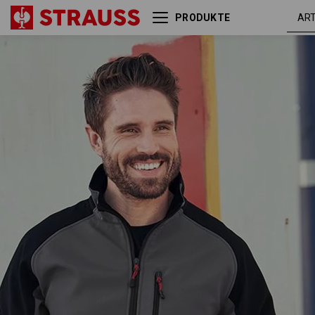
PRODUKTE
Softshell Jacke dryplexx®
anthrazit
softlight
/ schwar