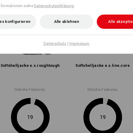
nformationen siehe
Datenschutzerklärung
.
es konfigurieren
Alle ablehnen
Alle akzepti
Datenschutz
|
Impressum
Softshell­jacke e.s.​roughtough
Softshell­jacke e.s.​line.​core
Gleiche Features:
Gleiche Features:
19
19