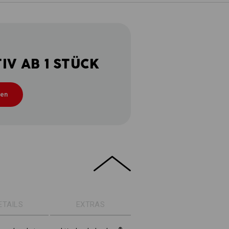
V AB 1 STÜCK
ten
ETAILS
EXTRAS