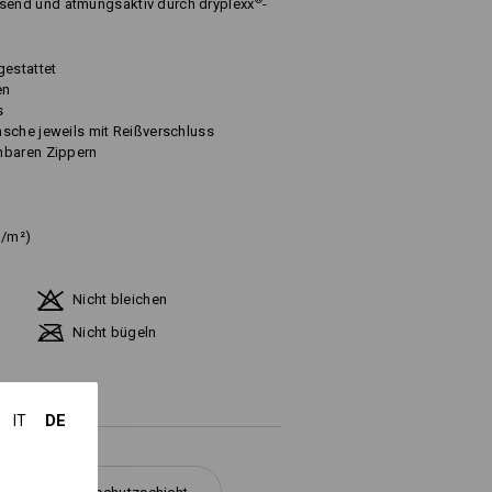
®
end und atmungsaktiv durch dryplexx
-
gestattet
en
s
sche jeweils mit Reißverschluss
hbaren Zippern
g/m²)
Nicht bleichen
Nicht bügeln
DE
IT