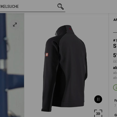
mit MwSt.
51,12 €
XS
z
zzgl. Versandkos
A
#
S
5
zz
ab
ab
ab
F
7
G