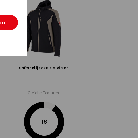
eren
Softshell­jacke e.s.​vision
Gleiche Features:
18