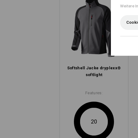
Weitere I
Cooki
Softshell­ Jacke dryplexx®
softlight
Features:
20