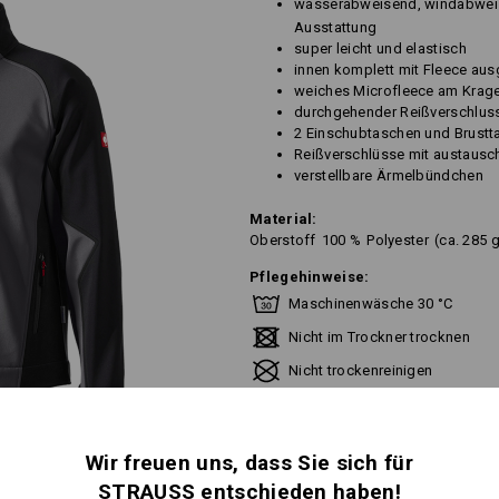
wasserabweisend, windabweis
Ausstattung
super leicht und elastisch
innen komplett mit Fleece aus
weiches Microfleece am Krag
durchgehender Reißverschlus
2 Einschubtaschen und Brustta
Reißverschlüsse mit austausc
verstellbare Ärmelbündchen
Material:
Oberstoff
100
%
Polyester
(ca. 285 
Pflegehinweise:
Maschinenwäsche 30 °C
Nicht im Trockner trocknen
Nicht trockenreinigen
Wir freuen uns, dass Sie sich für
STRAUSS entschieden haben!