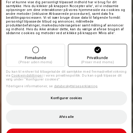
For at kunne vise dig personligt tilpasset indhold har vi brug for dit
samtykke. Hvis du klikker på knappen 'Accepter alle', vil vi indsamle
oplysninger om dine interaktioner på vores hjemmeside via cookies og
andre metoder (inklusive AI-baserede procedurer), samt data fra
bestillingsprocessen. Vi vil især bruge disse data til følgende formål:
personligt tilpassede tilbud og annoncer, målrettede
produktanbefalinger, markedsundersøgelser samt måling af annoncer
og indhold. Hvis du ikke ønsker dette, kan du vælge at afvise brugen af
sådanne cookies og metoder ved at klikke på knappen 'Afvis alle'.
Firmakunde
Privatkunde
(Priser uden moms)
(Priser med moms)
Du kan til enhver tid tilbagekalde dit samtykke med fremadrettet virkning
via
Cookieindstillinger
i vores privatlivspolitik. Du kan også tilpasse dit
valg under ”Konfigurer cookies”.
Yderligere informationer, se
databeskyttelseserklæring
.
Konfigurer cookies
Afvis alle