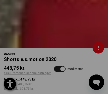
#
65933
Shorts e.s.motion 2020
448,75 kr.
med moms
ekskl. forsendelsesomkostninger
fra 1 Stk.:
448,75 kr.
fra 5 Stk.:
408,75 kr.
fra 20 Stk.:
378,75 kr.
Leveringstid ca. 3-6
hverdage