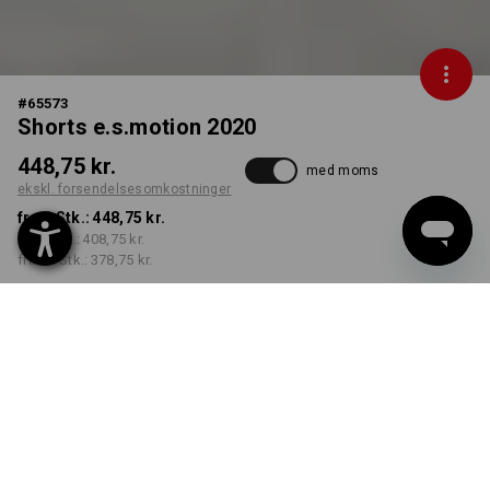
#
65573
Shorts e.s.motion 2020
448,75 kr.
med moms
ekskl. forsendelsesomkostninger
fra 1 Stk.:
448,75 kr.
fra 5 Stk.:
408,75 kr.
fra 20 Stk.:
378,75 kr.
Leveringstid ca. 3-6
hverdage
FARVE
STØRRELSE
C42
vælg
vælg
mørkeblå / atol