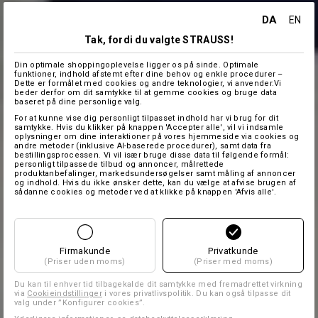
DA
EN
Tak, fordi du valgte STRAUSS!
Din optimale shoppingoplevelse ligger os på sinde. Optimale
funktioner, indhold afstemt efter dine behov og enkle procedurer –
Dette er formålet med cookies og andre teknologier, vi anvender.Vi
beder derfor om dit samtykke til at gemme cookies og bruge data
baseret på dine personlige valg.
For at kunne vise dig personligt tilpasset indhold har vi brug for dit
samtykke. Hvis du klikker på knappen 'Accepter alle', vil vi indsamle
oplysninger om dine interaktioner på vores hjemmeside via cookies og
andre metoder (inklusive AI-baserede procedurer), samt data fra
bestillingsprocessen. Vi vil især bruge disse data til følgende formål:
personligt tilpassede tilbud og annoncer, målrettede
produktanbefalinger, markedsundersøgelser samt måling af annoncer
og indhold. Hvis du ikke ønsker dette, kan du vælge at afvise brugen af
sådanne cookies og metoder ved at klikke på knappen 'Afvis alle'.
Firmakunde
Privatkunde
(Priser uden moms)
(Priser med moms)
Du kan til enhver tid tilbagekalde dit samtykke med fremadrettet virkning
via
Cookieindstillinger
i vores privatlivspolitik. Du kan også tilpasse dit
valg under ”Konfigurer cookies”.