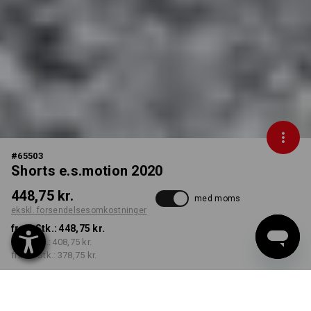
#
65503
Shorts e.s.motion 2020
448,75 kr.
med moms
ekskl. forsendelsesomkostninger
fra 1 Stk.:
448,75 kr.
fra 5 Stk.:
408,75 kr.
fra 20 Stk.:
378,75 kr.
Leveringstid ca. 3-6
hverdage