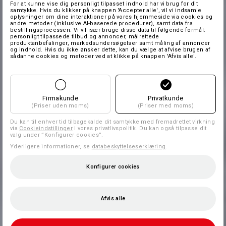
For at kunne vise dig personligt tilpasset indhold har vi brug for dit
samtykke. Hvis du klikker på knappen 'Accepter alle', vil vi indsamle
oplysninger om dine interaktioner på vores hjemmeside via cookies og
andre metoder (inklusive AI-baserede procedurer), samt data fra
bestillingsprocessen. Vi vil især bruge disse data til følgende formål:
personligt tilpassede tilbud og annoncer, målrettede
produktanbefalinger, markedsundersøgelser samt måling af annoncer
og indhold. Hvis du ikke ønsker dette, kan du vælge at afvise brugen af
sådanne cookies og metoder ved at klikke på knappen 'Afvis alle'.
Firmakunde
Privatkunde
(Priser uden moms)
(Priser med moms)
Du kan til enhver tid tilbagekalde dit samtykke med fremadrettet virkning
via
Cookieindstillinger
i vores privatlivspolitik. Du kan også tilpasse dit
valg under ”Konfigurer cookies”.
Yderligere informationer, se
databeskyttelseserklæring
.
Konfigurer cookies
Afvis alle