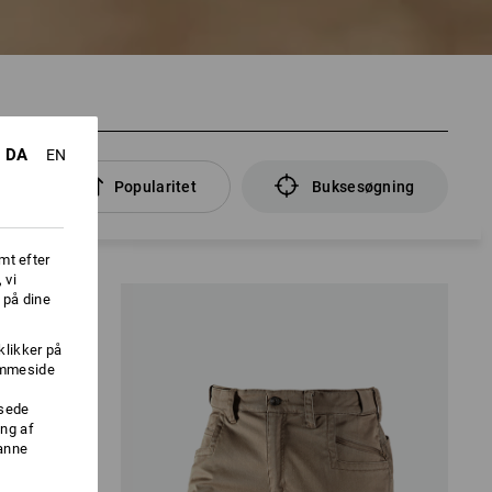
DA
EN
e
Popularitet
Buksesøgning
mt efter
 vi
 på dine
klikker på
jemmeside
ssede
ng af
danne