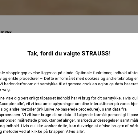
BUKSER
Tak, fordi du valgte STRAUSS!
41 Artikler
Flere filtr
ale shoppingoplevelse ligger os på sinde. Optimale funktioner, indhold afste
v og enkle procedurer – Dette er formålet med cookies og andre teknologier,
Vi beder derfor om dit samtykke til at gemme cookies og bruge data baseret
 valg.
ne vise dig personligt tilpasset indhold har vi brug for dit samtykke. Hvis du 
Accepter alle', vil vi indsamle oplysninger om dine interaktioner på vores h
es og andre metoder (inklusive AI-baserede procedurer), samt data fra
sprocessen. Vi vil især bruge disse data til følgende formål: personligt tilpa
 annoncer, målrettede produktanbefalinger, markedsundersøgelser samt måli
og indhold. Hvis du ikke ønsker dette, kan du vælge at afvise brugen af så
g metoder ved at klikke på knappen 'Afvis alle'.