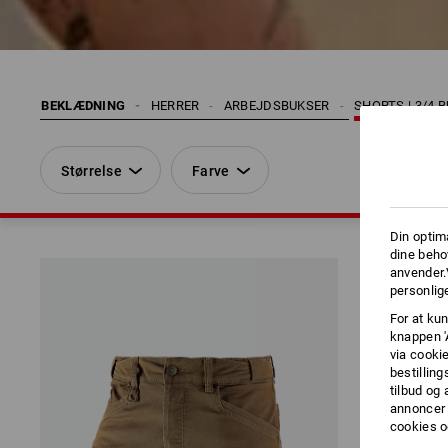
BEKLÆDNING
HERRER
ARBEJDSBUKSER
SHORTS | 3/4 
Størrelse
Farve
Din optim
dine beho
anvender.
personlige
For at kun
knappen '
via cooki
bestilling
tilbud og
annoncer 
cookies o