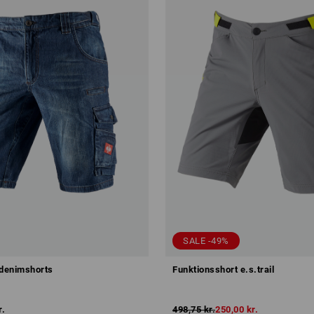
SALE -49%
sdenimshorts
Funktionsshort e.s.trail
r.
498,75 kr.
250,00 kr.