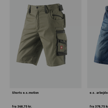
Shorts e.s.motion
e.s. arbejd
fra
368,75 kr.
fra
378,75 k