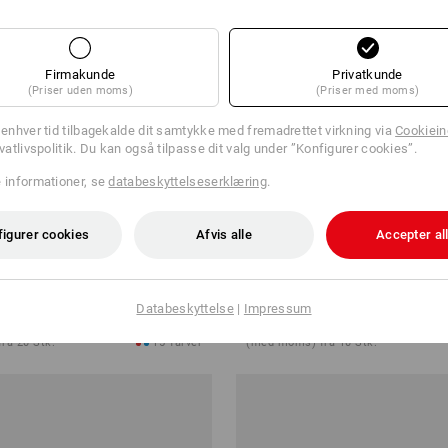
Firmakunde
Privatkunde
(Priser uden moms)
(Priser med moms)
l enhver tid tilbagekalde dit samtykke med fremadrettet virkning via
Cookieind
ivatlivspolitik. Du kan også tilpasse dit valg under ”Konfigurer cookies”.
e informationer, se
databeskyttelseserklæring
.
figurer cookies
Afvis alle
Accepter al
motion 2020
Cargoshorts e.s.motion ten so
Databeskyttelse
|
Impressum
r.
fra
448,75 kr.
ra 20 Stk.
15
farver
(med moms) fra 10 Stk.