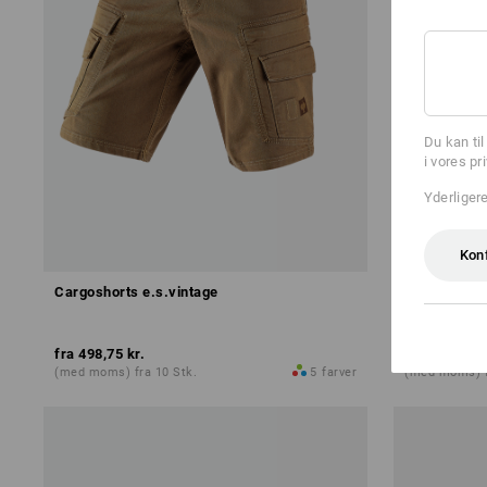
Du kan ti
i vores pr
Yderliger
Kon
Cargoshorts e.s.vintage
Shorts e.s.
fra
498,75 kr.
fra
378,75 k
(med moms) fra 10 Stk.
5
farver
(med moms) f