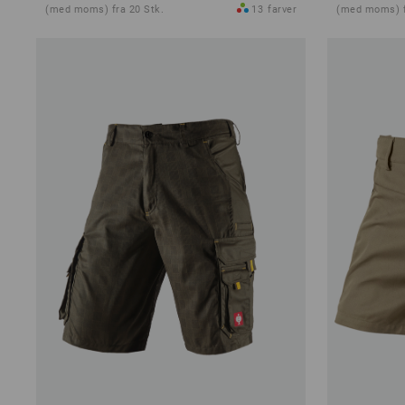
(med moms) fra 20 Stk.
13
farver
(med moms) f