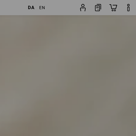
DA
EN
e
Popularitet
Buksesøgning