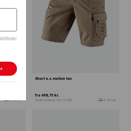
stillinger
le
mmer
Short e.s.motion ten
fra
498,75 kr.
6
farver
(med moms) fra 10 Stk.
5
farver