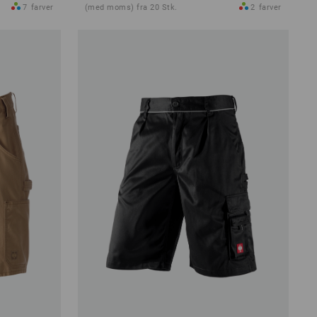
7
farver
(med moms) fra 20 Stk.
2
farver