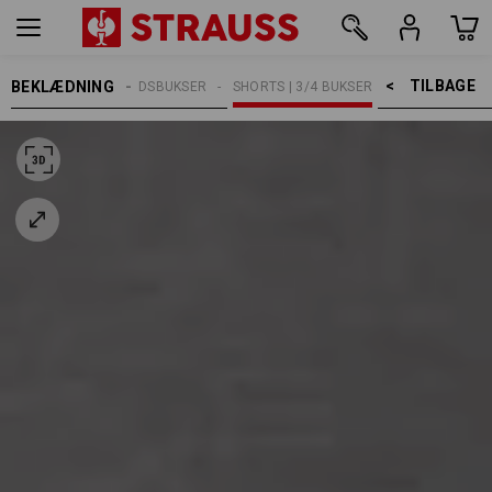
TILBAGE    >
BEKLÆDNING
HERRER
ARBEJDSBUKSER
SHORTS | 3/4 BUKSER