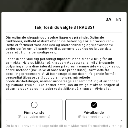
DA
EN
Tak, fordi du valgte STRAUSS!
Din optimale shoppingoplevelse ligger os på sinde. Optimale
funktioner, indhold afstemt efter dine behov og enkle procedurer –
Dette er formålet med cookies og andre teknologier, vi anvender.Vi
beder derfor om dit samtykke til at gemme cookies og bruge data
baseret på dine personlige valg.
For at kunne vise dig personligt tilpasset indhold har vi brug for dit
samtykke. Hvis du klikker på knappen 'Accepter alle', vil vi indsamle
oplysninger om dine interaktioner på vores hjemmeside via cookies og
andre metoder (inklusive AI-baserede procedurer), samt data fra
bestillingsprocessen. Vi vil især bruge disse data til følgende formål:
personligt tilpassede tilbud og annoncer, målrettede
produktanbefalinger, markedsundersøgelser samt måling af annoncer
og indhold. Hvis du ikke ønsker dette, kan du vælge at afvise brugen af
sådanne cookies og metoder ved at klikke på knappen 'Afvis alle'.
Firmakunde
Privatkunde
(Priser uden moms)
(Priser med moms)
Du kan til enhver tid tilbagekalde dit samtykke med fremadrettet virkning