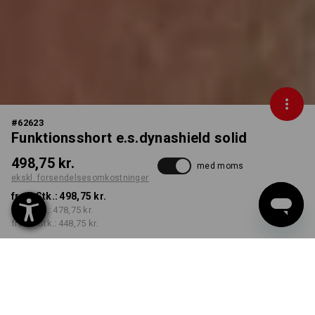
#
62623
Funktionsshort e.s.dynashield solid
498,75 kr.
med moms
ekskl. forsendelsesomkostninger
fra 1 Stk.:
498,75 kr.
fra 3 Stk.:
478,75 kr.
fra 10 Stk.:
448,75 kr.
Leveringstid ca. 3-6
hverdage
FARVE
STØRRELSE