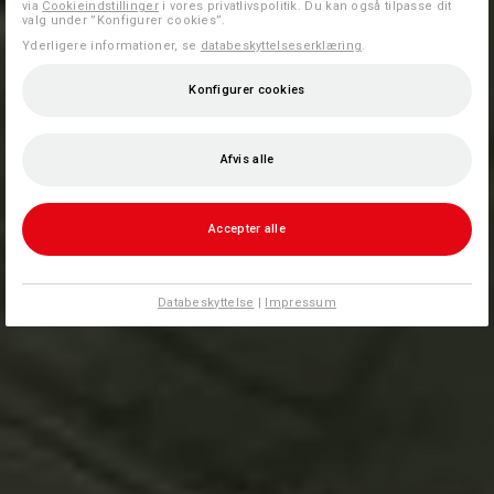
via
Cookieindstillinger
i vores privatlivspolitik. Du kan også tilpasse dit
valg under ”Konfigurer cookies”.
Yderligere informationer, se
databeskyttelseserklæring
.
Konfigurer cookies
Afvis alle
Accepter alle
Databeskyttelse
|
Impressum