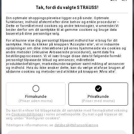
Tak, fordi du valgte STRAUSS!
Din optimale shoppingoplevelse ligger os på sinde. Optimale
funktioner, indhold afstemt efter dine behov og enkle procedurer –
Dette er formålet med cookies og andre teknologier, vi anvender.Vi
beder derfor om dit samtykke til at gemme cookies og bruge data
baseret på dine personlige valg.
For at kunne vise dig personligt tilpasset indhold har vi brug for dit
samtykke. Hvis du klikker på knappen 'Accepter alle', vil vi indsamle
oplysninger om dine interaktioner på vores hjemmeside via cookies og
andre metoder (inklusive AI-baserede procedurer), samt data fra
bestillingsprocessen. Vi vil især bruge disse data til følgende formål:
personligt tilpassede tilbud og annoncer, målrettede
produktanbefalinger, markedsundersøgelser samt måling af annoncer
og indhold. Hvis du ikke ønsker dette, kan du vælge at afvise brugen af
sådanne cookies og metoder ved at klikke på knappen 'Afvis alle'.
Firmakunde
Privatkunde
(Priser uden moms)
(Priser med moms)
Du kan til enhver tid tilbagekalde dit samtykke med fremadrettet virkning
via
Cookieindstillinger
i vores privatlivspolitik. Du kan også tilpasse dit
valg under ”Konfigurer cookies”.
Yderligere informationer, se
databeskyttelseserklæring
.