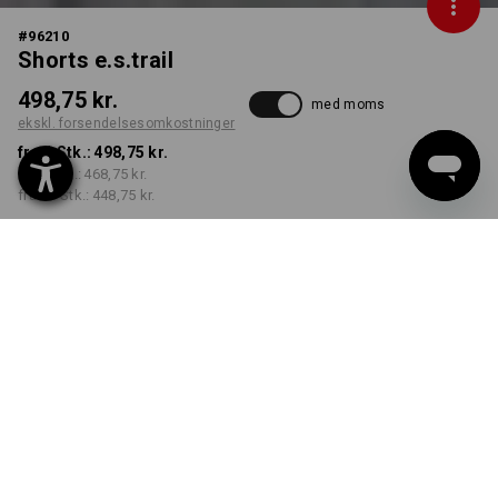
#
96210
Shorts e.s.trail
498,75 kr.
med moms
ekskl. forsendelsesomkostninger
fra 1 Stk.:
498,75 kr.
fra 3 Stk.:
468,75 kr.
fra 10 Stk.:
448,75 kr.
Leveringstid ca. 7-10
hverdage
FARVE
STØRRELSE
C46
vælg
vælg
sort
Mængderabat
fra 1 Stk.
fra 3 Stk.
fra 10 Stk.