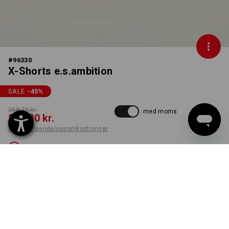
#
96330
X-Shorts e.s.ambition
SALE
-45
%
368,75 kr.
med moms
200,00 kr.
ekskl. forsendelsesomkostninger
Ikke tilgængelig
FARVE
STØRRELSE
C54
sort