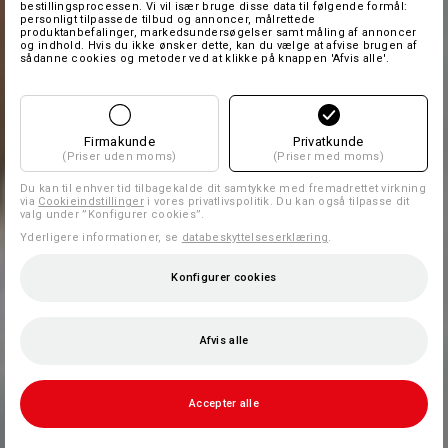
bestillingsprocessen. Vi vil især bruge disse data til følgende formål:
personligt tilpassede tilbud og annoncer, målrettede
produktanbefalinger, markedsundersøgelser samt måling af annoncer
og indhold. Hvis du ikke ønsker dette, kan du vælge at afvise brugen af
sådanne cookies og metoder ved at klikke på knappen 'Afvis alle'.
Firmakunde
Privatkunde
(Priser uden moms)
(Priser med moms)
Du kan til enhver tid tilbagekalde dit samtykke med fremadrettet virkning
via
Cookieindstillinger
i vores privatlivspolitik. Du kan også tilpasse dit
valg under ”Konfigurer cookies”.
Yderligere informationer, se
databeskyttelseserklæring
.
Konfigurer cookies
Afvis alle
Accepter alle