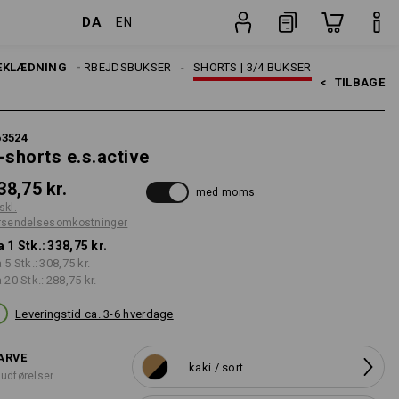
DA
EN
ger
Stk.
EKLÆDNING
HERRER
ARBEJDSBUKSER
SHORTS | 3/4 BUKSER
<   
TILBAGE
63524
-shorts e.s.active
38,75 kr.
med moms
skl.
rsendelsesomkostninger
a 1 Stk.:
338,75 kr.
a 5 Stk.:
308,75 kr.
a 20 Stk.:
288,75 kr.
Leveringstid ca. 3-6 hverdage
ARVE
kaki / sort
 udførelser