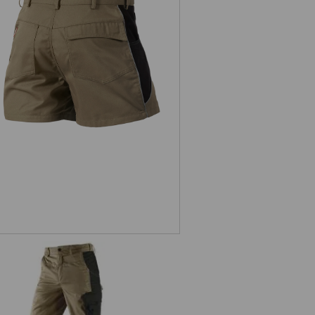
X-shorts e.s.active