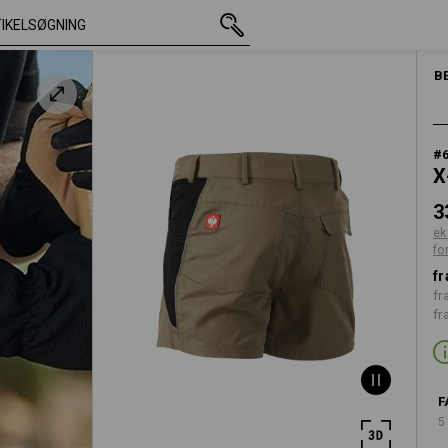
med moms
338,75 kr.
C46
ekskl. forsendelsesomkostnin
B
#
X
3
ek
fo
fr
fr
fr
F
5