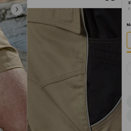
S
6
M