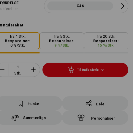
TØRRELSE
C46
 udførelser
ængderabat
fra 1 Stk.
fra 5 Stk.
fra 20 Stk.
Besparelser:
Besparelser:
Besparelser:
0
%/
Stk.
9
%/
Stk.
15
%/
Stk.
Til indkøbskurv
Stk.
Huske
Dele
Sammenlign
Personaliser