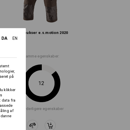
Logoservice
Pirat­bukser e.s.​motion 2020
DA
EN
Samme egenskaber:
fstemt
nologier,
seret på
12
du klikker
es
 data fra
lpassede
+7 yderligere egenskaber
åling af
sådanne