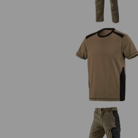
T-Shirt cotton e.s.active