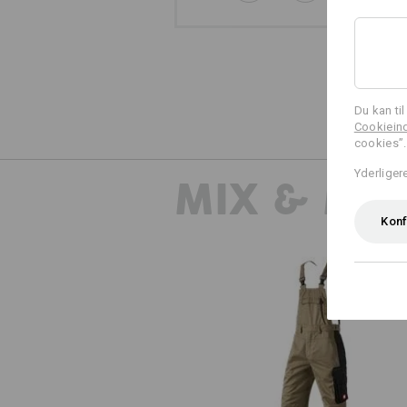
Du kan ti
Cookieind
cookies”.
Yderliger
MIX & MA
Konf
Overall e.s.active