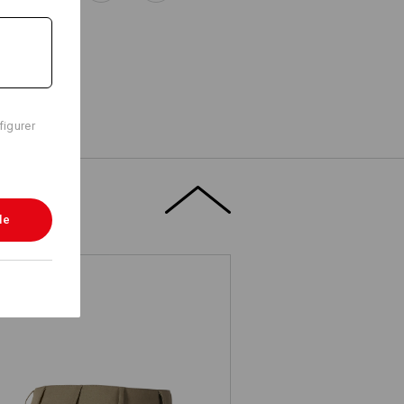
figurer
le