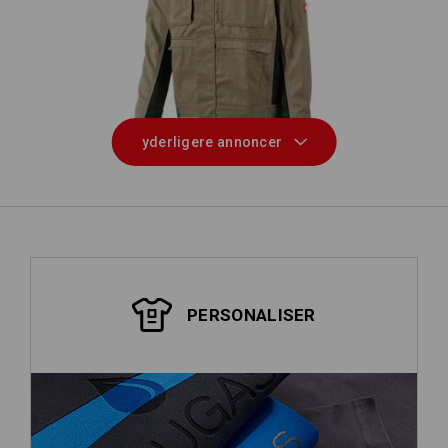
Arbejdsjakke e.s.active
yderligere annoncer
PERSONALISER