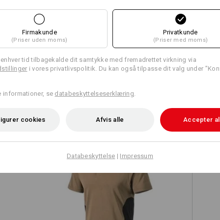
Firmakunde
Privatkunde
(Priser uden moms)
(Priser med moms)
Sammenlign alle detaljer
l enhver tid tilbagekalde dit samtykke med fremadrettet virkning via
stillinger
i vores privatlivspolitik. Du kan også tilpasse dit valg under ”Kon
e informationer, se
databeskyttelseserklæring
.
TCH
igurer cookies
Afvis alle
Accepter al
Databeskyttelse
|
Impressum
Polo-Shirt cotton e.s.active