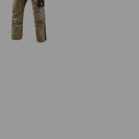
Zip-off arbejdsbukser e.s.active