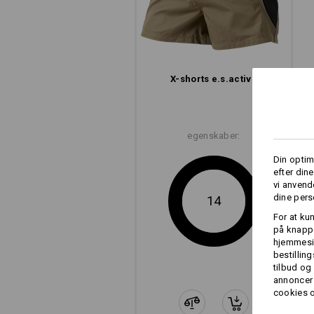
X-shorts e.s.​active
egenskaber:
Din optim
efter din
vi anvend
dine pers
14
For at ku
på knappe
hjemmesid
bestillin
tilbud og
annoncer 
cookies o