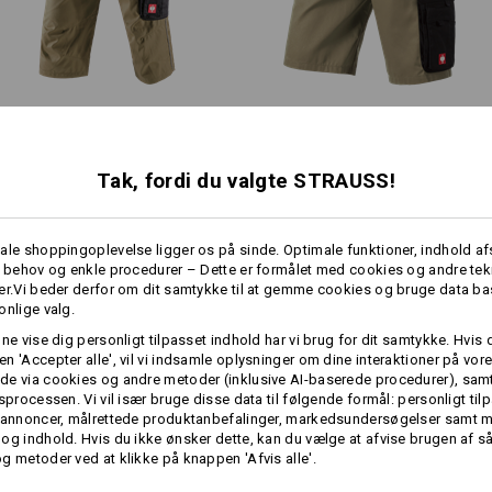
Individualisering:
mere
Udform selv
Pirat­bukser e.s.​active
Short e.s.​active
Tak, fordi du valgte STRAUSS!
Samme egenskaber:
Samme egenskaber:
ale shoppingoplevelse ligger os på sinde. Optimale funktioner, indhold a
e behov og enkle procedurer – Dette er formålet med cookies og andre tek
er.Vi beder derfor om dit samtykke til at gemme cookies og bruge data ba
onlige valg.
13
13
nne vise dig personligt tilpasset indhold har vi brug for dit samtykke. Hvis 
n 'Accepter alle', vil vi indsamle oplysninger om dine interaktioner på vor
e via cookies og andre metoder (inklusive AI-baserede procedurer), samt
gsprocessen. Vi vil især bruge disse data til følgende formål: personligt ti
+3 yderligere egenskaber
+3 yderligere egenskaber
 annoncer, målrettede produktanbefalinger, markedsundersøgelser samt m
og indhold. Hvis du ikke ønsker dette, kan du vælge at afvise brugen af 
g metoder ved at klikke på knappen 'Afvis alle'.