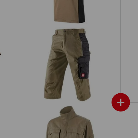
Piratbukser e.s.active
+