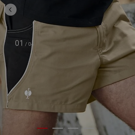
01
/
04