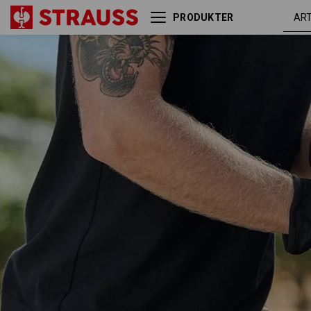
PRODUKTER
kaki /
X-shorts e.s.active
sort