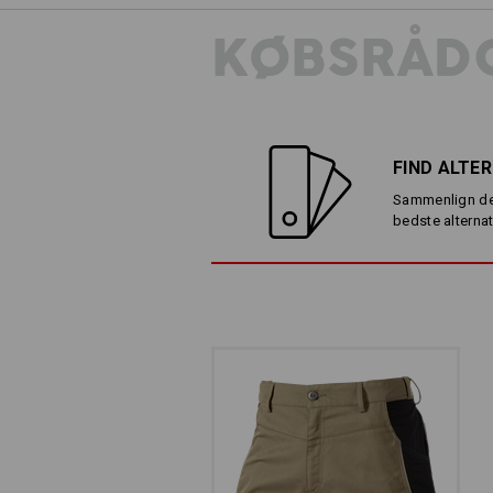
KØBSRÅDG
TALJEN, DER BEV
Elastisk og behagelig: Det 
FIND ALTE
sørger for en god pasform 
Sammenlign de
bedste alternat