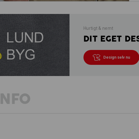
Hurtigt & nemt
DIT EGET DE
Design selv nu
INFO
BESKRIVELSE
DE