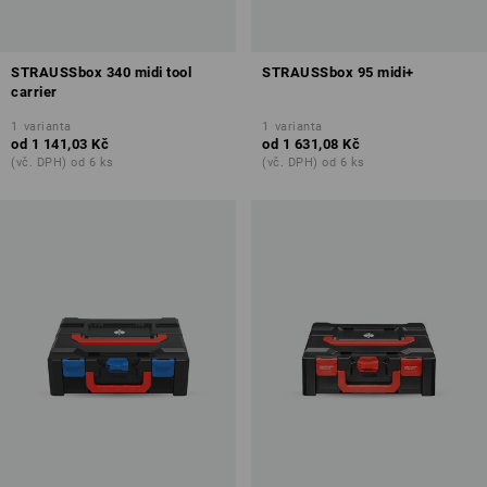
STRAUSSbox 340 midi tool
STRAUSSbox 95 midi+
carrier
1
varianta
1
varianta
od
1 141,03 Kč
od
1 631,08 Kč
(vč. DPH) od 6 ks
(vč. DPH) od 6 ks