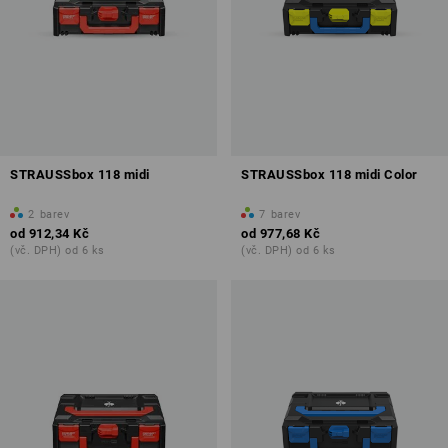
STRAUSSbox 118 midi
STRAUSSbox 118 midi Color
2
barev
7
barev
od
912,34 Kč
od
977,68 Kč
(vč. DPH) od 6 ks
(vč. DPH) od 6 ks