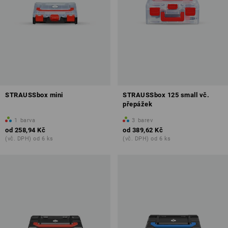
STRAUSSbox mini
STRAUSSbox 125 small vč.
přepážek
1
barva
3
barev
od
258,94 Kč
od
389,62 Kč
(vč. DPH) od 6 ks
(vč. DPH) od 6 ks