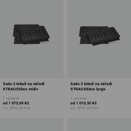
Sada 2 tabulí na nářadí
Sada 2 tabulí na nářadí
STRAUSSbox midi+
STRAUSSbox large
1
varianta
1
varianta
od
1 075,69 Kč
od
1 010,35 Kč
(vč. DPH) od 6 ks
(vč. DPH) od 6 ks