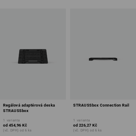
Regálová adaptérová deska
STRAUSSbox Connection Rail
STRAUSSbox
1
varianta
1
varianta
od
454,96 Kč
od
226,27 Kč
(vč. DPH) od 6 ks
(vč. DPH) od 6 ks