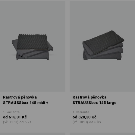
Rastrová pěnovka
Rastrová pěnovka
STRAUSSbox 145 midi +
STRAUSSbox 145 large
1
varianta
1
varianta
od
618,31 Kč
od
520,30 Kč
(vč. DPH) od 6 ks
(vč. DPH) od 6 ks