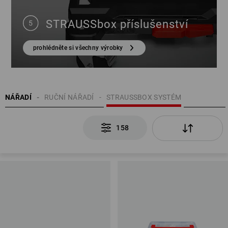
STRAUSSbox příslušenství
prohlédněte si všechny výrobky
NÁŘADÍ
RUČNÍ NÁŘADÍ
STRAUSSBOX SYSTÉM
158