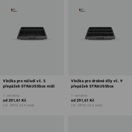
Vložka pro nářadí vč. 5
Vložka pro drobné díly vč. 9
přepážek STRAUSSbox midi
přepážek STRAUSSbox
1
varianta
1
varianta
od
291,61 Kč
od
291,61 Kč
(vč. DPH) od 6 sady
(vč. DPH) od 6 sady