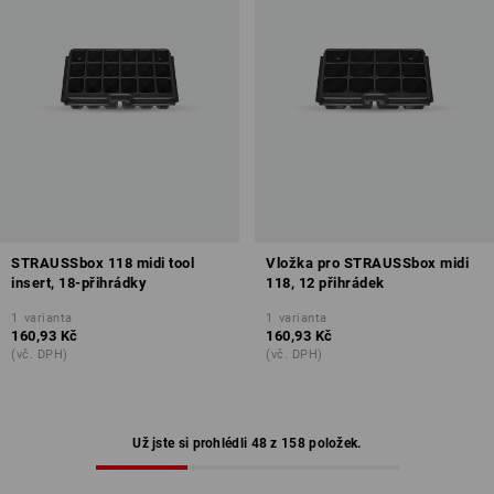
STRAUSSbox 118 midi tool
Vložka pro STRAUSSbox midi
insert, 18-přihrádky
118, 12 přihrádek
1
varianta
1
varianta
160,93 Kč
160,93 Kč
(vč. DPH)
(vč. DPH)
Už jste si prohlédli 48 z 158 položek.