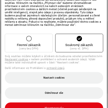
souhlas. Kliknutím na tlačítko „Přijmout vše“ budeme shromažďovat
7
barev
1
barva
informace o vašich interakcích na našich webových stránkách
prostřednictvím cookies a dalších metod (včetně postupů založených na
od
1 271,71 Kč
od
1 141,03 Kč
umělé inteligenci), stejně jako údaje z procesu objednávky. Tyto údaje
(vč. DPH) od 6 ks
(vč. DPH) od 6 ks
budeme používat zejména k následujícím účelům: personalizované a cílené
nabídky a reklamy, přesná doporučení produktů, průzkum trhu a měření
reklamy a obsahu. Pokud si to nepřejete, můžete používání těchto cookies a
metod odmítnout kliknutím na tlačítko „Odmítnout vše“.
Firemní zákazník
Soukromý zákazník
(ceny bez DPH)
(ceny vč. DPH)
Svůj souhlas můžete kdykoli s účinkem do budoucna odvolat prostřednictvím
Nastavení cookies
v našem prohlášení o ochraně osobních údajů. Výběr
můžete také individuálně upravit v části "Nastavit cookies".
Další informace viz Prohlášení o
ochraně údajů
.
Nastavit cookies
Odmítnout vše
STRAUSSbox 185 x-large
STRAUSSbox 300 x-large
1
varianta
1
varianta