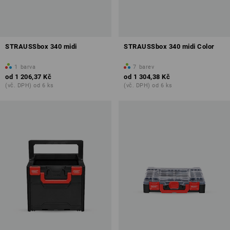
STRAUSSbox 340 midi
STRAUSSbox 340 midi Color
1
barva
7
barev
od
1 206,37 Kč
od
1 304,38 Kč
(vč. DPH) od 6 ks
(vč. DPH) od 6 ks