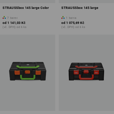
STRAUSSbox 145 large Color
STRAUSSbox 145 large
7
barev
1
barva
od
1 141,03 Kč
od
1 075,69 Kč
(vč. DPH) od 6 ks
(vč. DPH) od 6 ks