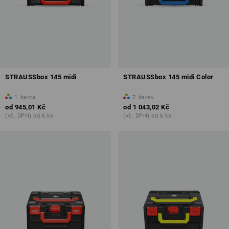
STRAUSSbox 145 midi
STRAUSSbox 145 midi Color
1
barva
7
barev
od
945,01 Kč
od
1 043,02 Kč
(vč. DPH) od 6 ks
(vč. DPH) od 6 ks