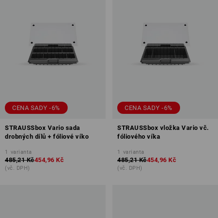
CENA SADY -6%
CENA SADY -6%
STRAUSSbox Vario sada
STRAUSSbox vložka Vario vč.
drobných dílů + fóliové víko
fóliového víka
1
varianta
1
varianta
485,21 Kč
454,96 Kč
485,21 Kč
454,96 Kč
(vč. DPH)
(vč. DPH)