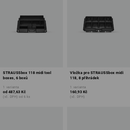
STRAUSSbox 118 midi tool
Vložka pro STRAUSSbox midi
boxes, 6 boxů
118, 8 přihrádek
1
varianta
1
varianta
od
487,63 Kč
160,93 Kč
(vč. DPH) od 6 ks
(vč. DPH)