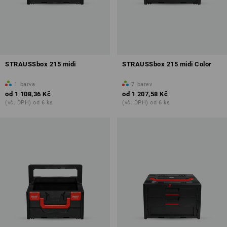
STRAUSSbox 215 midi
STRAUSSbox 215 midi Color
1
barva
7
barev
od
1 108,36 Kč
od
1 207,58 Kč
(vč. DPH) od 6 ks
(vč. DPH) od 6 ks