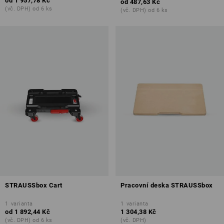
od
1 957,78 Kč
od
487,63 Kč
(vč. DPH) od 6 ks
(vč. DPH) od 6 ks
STRAUSSbox Cart
Pracovní deska STRAUSSbox
1
varianta
1
varianta
od
1 892,44 Kč
1 304,38 Kč
(vč. DPH) od 6 ks
(vč. DPH)