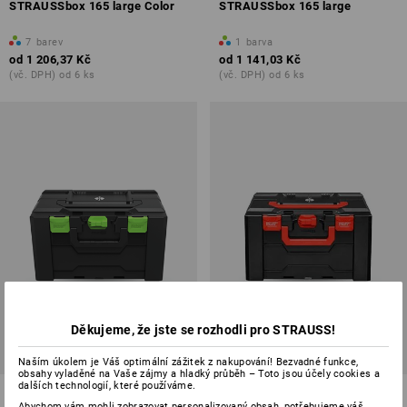
STRAUSSbox 165 large Color
STRAUSSbox 165 large
7
barev
1
barva
od
1 206,37 Kč
od
1 141,03 Kč
(vč. DPH) od 6 ks
(vč. DPH) od 6 ks
Děkujeme, že jste se rozhodli pro STRAUSS!
Naším úkolem je Váš optimální zážitek z nakupování! Bezvadné funkce,
obsahy vyladěné na Vaše zájmy a hladký průběh – Toto jsou účely cookies a
dalších technologií, které používáme.
STRAUSSbox 280 large Color
STRAUSSbox 280 large
Abychom vám mohli zobrazovat personalizovaný obsah, potřebujeme váš