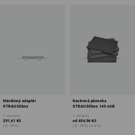
Nástěnný adaptér
Rastrová pěnovka
STRAUSSbox
STRAUSSbox 145 midi
1
varianta
1
varianta
291,61 Kč
od
454,96 Kč
(vč. DPH)
(vč. DPH) od 6 ks