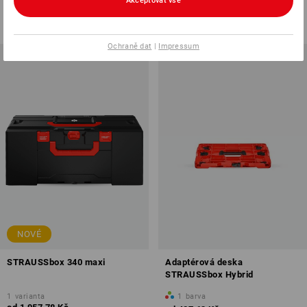
Akceptovat vše
od
1 467,73 Kč
od
1 957,78 Kč
(vč. DPH) od 6 ks
(vč. DPH) od 6 ks
Ochraně dat
|
Impressum
NOVÉ
STRAUSSbox 340 maxi
Adaptérová deska
STRAUSSbox Hybrid
1
varianta
1
barva