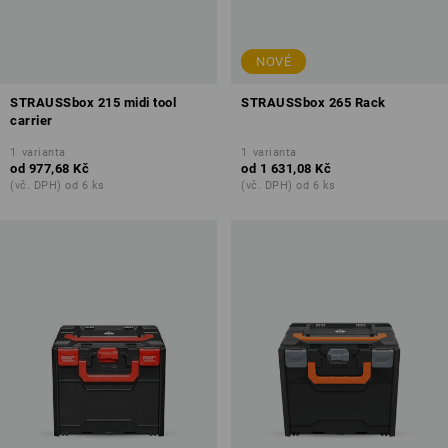
NOVÉ
STRAUSSbox 215 midi tool
STRAUSSbox 265 Rack
carrier
1
varianta
1
varianta
od
977,68 Kč
od
1 631,08 Kč
(vč. DPH) od 6 ks
(vč. DPH) od 6 ks