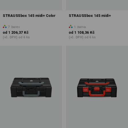
STRAUSSbox 145 midi+ Color
STRAUSSbox 145 midi+
7
barev
1
barva
od
1 206,37 Kč
od
1 108,36 Kč
(vč. DPH) od 6 ks
(vč. DPH) od 6 ks