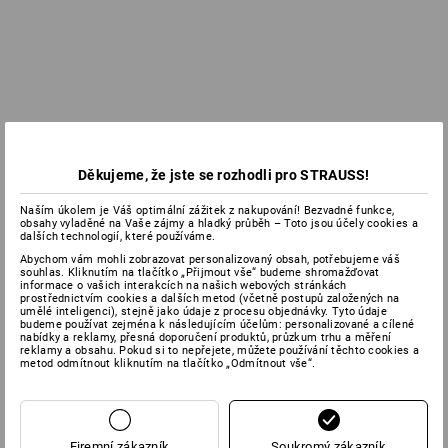
Děkujeme, že jste se rozhodli pro STRAUSS!
Naším úkolem je Váš optimální zážitek z nakupování! Bezvadné funkce,
obsahy vyladěné na Vaše zájmy a hladký průběh – Toto jsou účely cookies a
dalších technologií, které používáme.
Abychom vám mohli zobrazovat personalizovaný obsah, potřebujeme váš
souhlas. Kliknutím na tlačítko „Přijmout vše“ budeme shromažďovat
informace o vašich interakcích na našich webových stránkách
prostřednictvím cookies a dalších metod (včetně postupů založených na
umělé inteligenci), stejně jako údaje z procesu objednávky. Tyto údaje
budeme používat zejména k následujícím účelům: personalizované a cílené
nabídky a reklamy, přesná doporučení produktů, průzkum trhu a měření
reklamy a obsahu. Pokud si to nepřejete, můžete používání těchto cookies a
metod odmítnout kliknutím na tlačítko „Odmítnout vše“.
Firemní zákazník
Soukromý zákazník