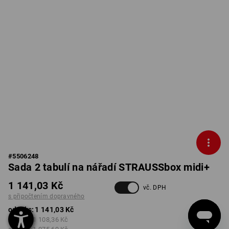
#
5506248
Sada 2 tabulí na nářadí STRAUSSbox midi+
1 141,03 Kč
vč. DPH
s připočtením dopravného
od 1 ks:
1 141,03 Kč
od 2 ks:
1 108,36 Kč