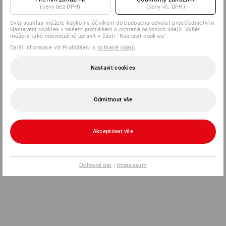
(ceny bez DPH)
(ceny vč. DPH)
Svůj souhlas můžete kdykoli s účinkem do budoucna odvolat prostřednictvím
Nastavení cookies
v našem prohlášení o ochraně osobních údajů. Výběr
můžete také individuálně upravit v části "Nastavit cookies".
Další informace viz Prohlášení o
ochraně údajů
.
Nastavit cookies
Odmítnout vše
Akceptovat vše
Ochraně dat
|
Impressum