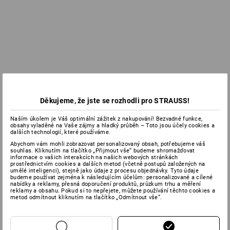
Děkujeme, že jste se rozhodli pro STRAUSS!
Naším úkolem je Váš optimální zážitek z nakupování! Bezvadné funkce,
obsahy vyladěné na Vaše zájmy a hladký průběh – Toto jsou účely cookies a
dalších technologií, které používáme.
Abychom vám mohli zobrazovat personalizovaný obsah, potřebujeme váš
souhlas. Kliknutím na tlačítko „Přijmout vše“ budeme shromažďovat
informace o vašich interakcích na našich webových stránkách
prostřednictvím cookies a dalších metod (včetně postupů založených na
umělé inteligenci), stejně jako údaje z procesu objednávky. Tyto údaje
budeme používat zejména k následujícím účelům: personalizované a cílené
nabídky a reklamy, přesná doporučení produktů, průzkum trhu a měření
reklamy a obsahu. Pokud si to nepřejete, můžete používání těchto cookies a
metod odmítnout kliknutím na tlačítko „Odmítnout vše“.