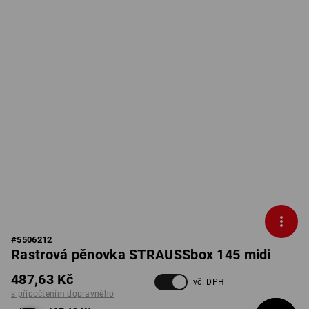
#
5506212
Rastrová pěnovka STRAUSSbox 145 midi
487,63 Kč
vč. DPH
s připočtením dopravného