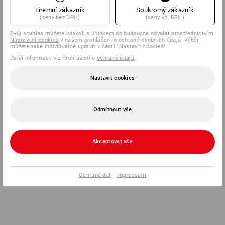
Firemní zákazník
Soukromý zákazník
(ceny bez DPH)
(ceny vč. DPH)
Svůj souhlas můžete kdykoli s účinkem do budoucna odvolat prostřednictvím
Nastavení cookies
v našem prohlášení o ochraně osobních údajů. Výběr
můžete také individuálně upravit v části "Nastavit cookies".
Další informace viz Prohlášení o
ochraně údajů
.
Nastavit cookies
Odmítnout vše
Akceptovat vše
Ochraně dat
|
Impressum