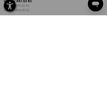
od 1 ks:
487,63 Kč
od 2 ks:
474,32 Kč
od 6 ks:
454,96 Kč
Dodací lhůta cca 3-5
pracovních dnů
Množstevní sleva
od 1 ks
od 2 ks
od 6 ks
Sleva :
Sleva :
Sleva :
0
%/
ks
3
%/
ks
7
%/
ks
ks
INFORMACE O VÝROBKU