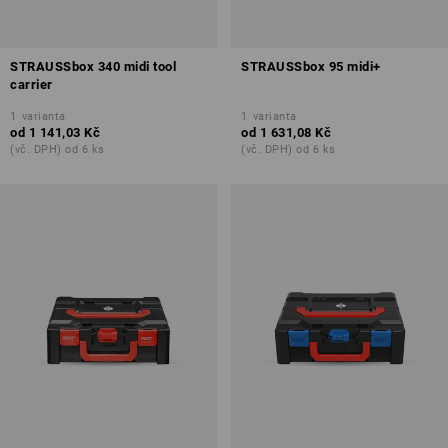
STRAUSSbox 340 midi tool
STRAUSSbox 95 midi+
carrier
1
varianta
1
varianta
od
1 141,03 Kč
od
1 631,08 Kč
(vč. DPH) od 6 ks
(vč. DPH) od 6 ks