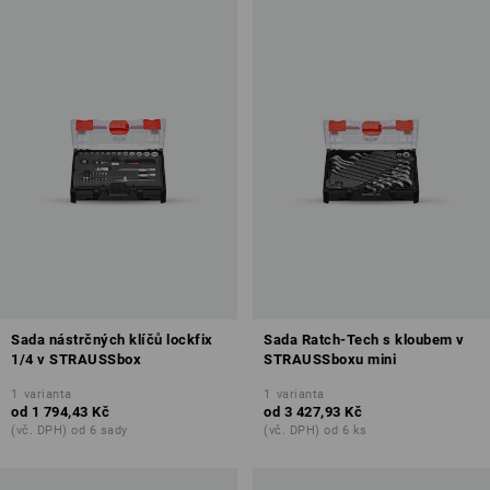
Sada nástrčných klíčů lockfix
Sada Ratch-Tech s kloubem v
1/4 v STRAUSSbox
STRAUSSboxu mini
1
varianta
1
varianta
od
1 794,43 Kč
od
3 427,93 Kč
(vč. DPH) od 6 sady
(vč. DPH) od 6 ks