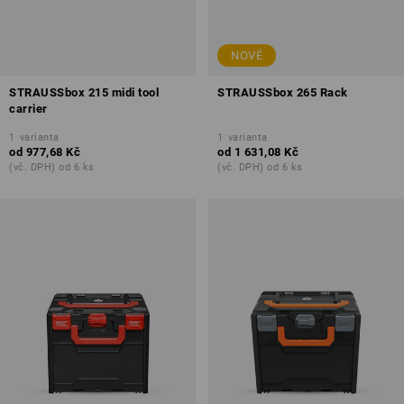
NOVÉ
STRAUSSbox 215 midi tool
STRAUSSbox 265 Rack
carrier
1
varianta
1
varianta
od
977,68 Kč
od
1 631,08 Kč
(vč. DPH) od 6 ks
(vč. DPH) od 6 ks