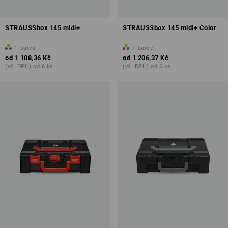
STRAUSSbox 145 midi+
STRAUSSbox 145 midi+ Color
1
barva
7
barev
od
1 108,36 Kč
od
1 206,37 Kč
(vč. DPH) od 6 ks
(vč. DPH) od 6 ks