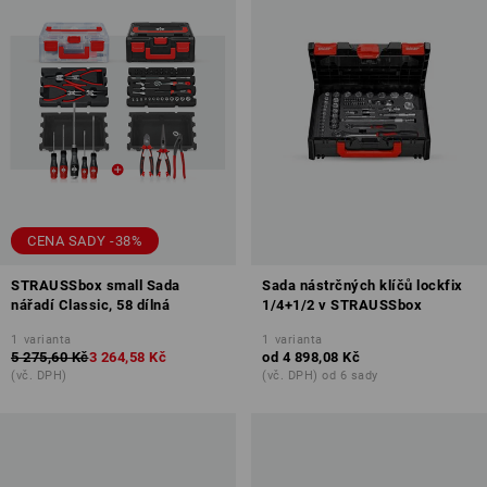
CENA SADY -38%
STRAUSSbox small Sada
Sada nástrčných klíčů lockfix
nářadí Classic, 58 dílná
1/4+1/2 v STRAUSSbox
1
varianta
1
varianta
5 275,60 Kč
3 264,58 Kč
od
4 898,08 Kč
(vč. DPH)
(vč. DPH) od 6 sady