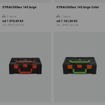
STRAUSSbox 145 large
STRAUSSbox 145 large Color
1
barva
7
barev
od
1 075,69 Kč
od
1 141,03 Kč
(vč. DPH) od 6 ks
(vč. DPH) od 6 ks