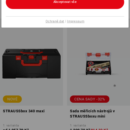
Akceptovat vše
od
1 467,73 Kč
od
1 957,78 Kč
(vč. DPH) od 6 ks
(vč. DPH) od 6 ks
Ochraně dat
|
Impressum
NOVÉ
CENA SADY -32%
STRAUSSbox 340 maxi
Sada měřicích nástrojů v
STRAUSSboxu mini
1
varianta
1
varianta