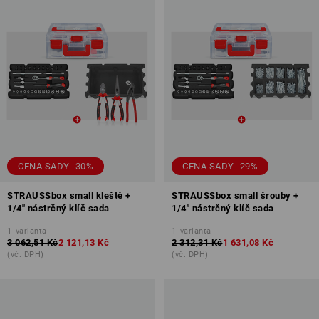
CENA SADY -30%
CENA SADY -29%
STRAUSSbox small kleště +
STRAUSSbox small šrouby +
1/4" nástrčný klíč sada
1/4" nástrčný klíč sada
1
varianta
1
varianta
3 062,51 Kč
2 121,13 Kč
2 312,31 Kč
1 631,08 Kč
(vč. DPH)
(vč. DPH)