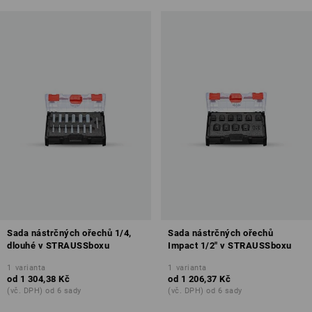
Sada nástrčných ořechů 1/4,
Sada nástrčných ořechů
dlouhé v STRAUSSboxu
Impact 1/2" v STRAUSSboxu
1
varianta
1
varianta
od
1 304,38 Kč
od
1 206,37 Kč
(vč. DPH) od 6 sady
(vč. DPH) od 6 sady