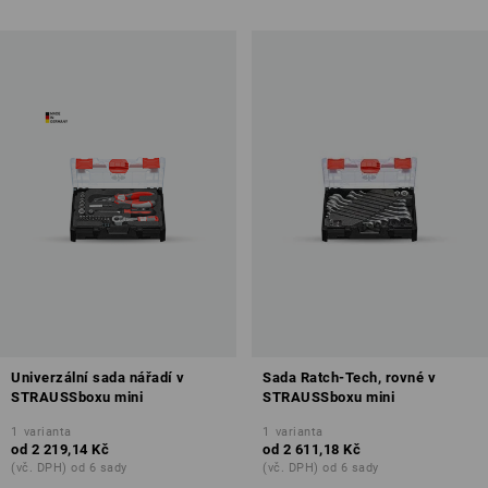
Univerzální sada nářadí v
Sada Ratch-Tech, rovné v
STRAUSSboxu mini
STRAUSSboxu mini
1
varianta
1
varianta
od
2 219,14 Kč
od
2 611,18 Kč
(vč. DPH) od 6 sady
(vč. DPH) od 6 sady