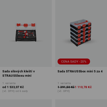
CENA SADY -20%
Sada silových kleští v
Sada STRAUSSbox mini 5 za 4
STRAUSSboxu mini
1
varianta
1
varianta
od
1 533,07 Kč
1 391,50 Kč
1 110,78 Kč
(vč. DPH) od 6 sady
(vč. DPH)