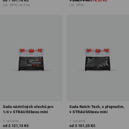
od
1 957,78 Kč
1 208,79 Kč
814,33 Kč
(vč. DPH) od 6 ks
(vč. DPH)
Sada nástrčných ořechů pro
Sada Ratch-Tech, s přepnutím,
1/4 v STRAUSSboxu mini
v STRAUSSboxu mini
1
varianta
1
varianta
od
2 121,13 Kč
od
3 101,23 Kč