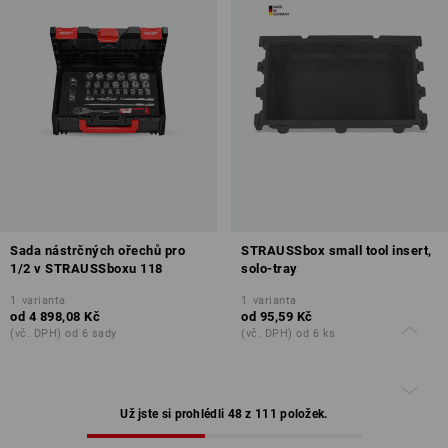
Sada nástrčných ořechů pro
STRAUSSbox small tool insert,
1/2 v STRAUSSboxu 118
solo-tray
1
varianta
1
varianta
od
4 898,08 Kč
od
95,59 Kč
(vč. DPH) od 6 sady
(vč. DPH) od 6 ks
Už jste si prohlédli 48 z 111 položek.