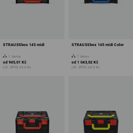
STRAUSSbox 145 midi
STRAUSSbox 145 midi Color
1
barva
7
barev
od
945,01 Kč
od
1 043,02 Kč
(vč. DPH) od 6 ks
(vč. DPH) od 6 ks