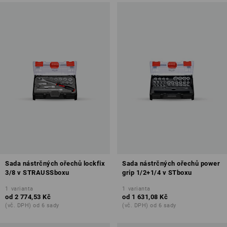
Sada nástrčných ořechů lockfix
Sada nástrčných ořechů power
3/8 v STRAUSSboxu
grip 1/2+1/4 v STboxu
1
varianta
1
varianta
od
2 774,53 Kč
od
1 631,08 Kč
(vč. DPH) od 6 sady
(vč. DPH) od 6 sady