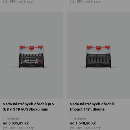
(vč. DPH) od 6 sady
(vč. DPH) od 6 sady
Sada nástrčných ořechů pro
Sada nástrčných ořechů
3/8 v STRAUSSboxu mini
Impact 1/2", dlouhé
1
varianta
1
varianta
od
3 035,89 Kč
od
1 548,80 Kč
(vč. DPH) od 6 sady
(vč. DPH) od 6 sady