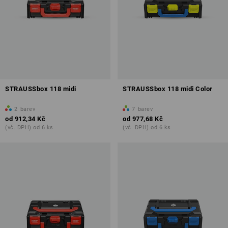
STRAUSSbox 118 midi
STRAUSSbox 118 midi Color
2
barev
7
barev
od
912,34 Kč
od
977,68 Kč
(vč. DPH) od 6 ks
(vč. DPH) od 6 ks