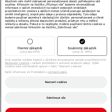
Abychom vám mohli zobrazovat personalizovaný obsah, potřebujeme váš
souhlas. Kliknutím na tlačítko „Přijmout vše“ budeme shromažďovat
1
barva
7
barev
informace o vašich interakcích na našich webových stránkách
od
1 141,03 Kč
od
1 271,71 Kč
prostřednictvím cookies a dalších metod (včetně postupů založených na
umělé inteligenci), stejně jako údaje z procesu objednávky. Tyto údaje
(vč. DPH) od 6 ks
(vč. DPH) od 6 ks
budeme používat zejména k následujícím účelům: personalizované a cílené
nabídky a reklamy, přesná doporučení produktů, průzkum trhu a měření
reklamy a obsahu. Pokud si to nepřejete, můžete používání těchto cookies a
metod odmítnout kliknutím na tlačítko „Odmítnout vše“.
Firemní zákazník
Soukromý zákazník
(ceny bez DPH)
(ceny vč. DPH)
Svůj souhlas můžete kdykoli s účinkem do budoucna odvolat prostřednictvím
Nastavení cookies
v našem prohlášení o ochraně osobních údajů. Výběr
můžete také individuálně upravit v části "Nastavit cookies".
Další informace viz Prohlášení o
ochraně údajů
.
Nastavit cookies
Odmítnout vše
STRAUSSbox 185 x-large
STRAUSSbox 300 x-large
1
varianta
1
varianta