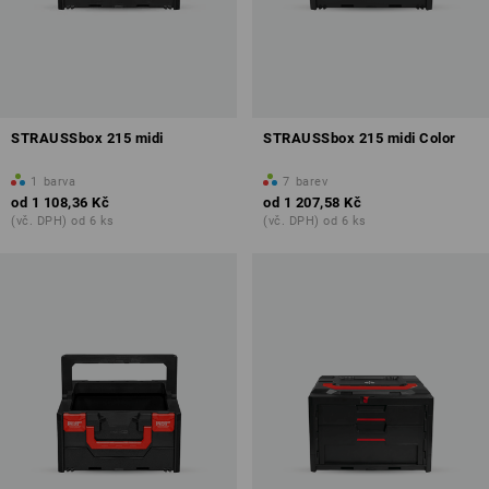
STRAUSSbox 215 midi
STRAUSSbox 215 midi Color
1
barva
7
barev
od
1 108,36 Kč
od
1 207,58 Kč
(vč. DPH) od 6 ks
(vč. DPH) od 6 ks