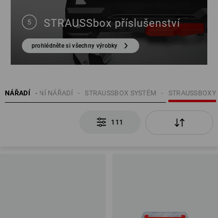
STRAUSSbox příslušenství
prohlédněte si všechny výrobky
NÁŘADÍ
RUČNÍ NÁŘADÍ
STRAUSSBOX SYSTÉM
STRAUSSBOXY
111