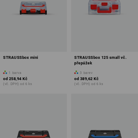
STRAUSSbox mini
STRAUSSbox 125 small vč.
přepážek
1
barva
3
barev
od
258,94 Kč
od
389,62 Kč
(vč. DPH) od 6 ks
(vč. DPH) od 6 ks