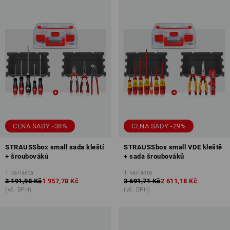
CENA SADY -38%
CENA SADY -29%
STRAUSSbox small sada kleští
STRAUSSbox small VDE kleště
+ šroubováků
+ sada šroubováků
1
varianta
1
varianta
3 191,98 Kč
1 957,78 Kč
3 691,71 Kč
2 611,18 Kč
(vč. DPH)
(vč. DPH)