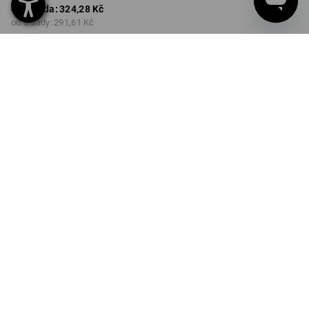
od 1 sada:
324,28 Kč
od 6 sady:
291,61 Kč
Dodací lhůta cca 3-5
pracovních dnů
Množstevní sleva
od 1 sada
od 6 sady
Sleva :
Sleva :
0
%/
sada
10
%/
sady
sada
INFORMACE O VÝROBKU