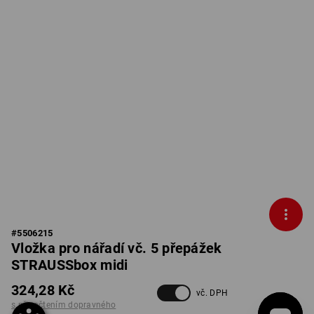
#
5506215
Vložka pro nářadí vč. 5 přepážek
STRAUSSbox midi
324,28 Kč
vč. DPH
s připočtením dopravného