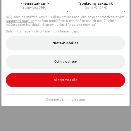
Firemní zákazník
Soukromý zákazník
(ceny bez DPH)
(ceny vč. DPH)
Svůj souhlas můžete kdykoli s účinkem do budoucna odvolat prostřednictvím
Nastavení cookies
v našem prohlášení o ochraně osobních údajů. Výběr
můžete také individuálně upravit v části "Nastavit cookies".
Další informace viz Prohlášení o
ochraně údajů
.
Nastavit cookies
Odmítnout vše
Akceptovat vše
Ochraně dat
|
Impressum