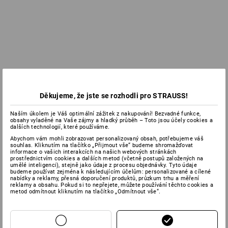
Děkujeme, že jste se rozhodli pro STRAUSS!
Naším úkolem je Váš optimální zážitek z nakupování! Bezvadné funkce,
obsahy vyladěné na Vaše zájmy a hladký průběh – Toto jsou účely cookies a
dalších technologií, které používáme.
Abychom vám mohli zobrazovat personalizovaný obsah, potřebujeme váš
souhlas. Kliknutím na tlačítko „Přijmout vše“ budeme shromažďovat
informace o vašich interakcích na našich webových stránkách
prostřednictvím cookies a dalších metod (včetně postupů založených na
umělé inteligenci), stejně jako údaje z procesu objednávky. Tyto údaje
budeme používat zejména k následujícím účelům: personalizované a cílené
nabídky a reklamy, přesná doporučení produktů, průzkum trhu a měření
reklamy a obsahu. Pokud si to nepřejete, můžete používání těchto cookies a
metod odmítnout kliknutím na tlačítko „Odmítnout vše“.