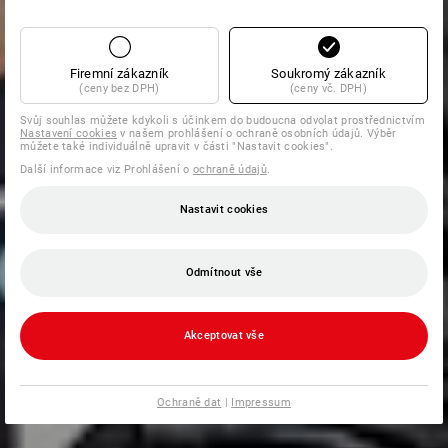
Firemní zákazník
Soukromý zákazník
(ceny bez DPH)
(ceny vč. DPH)
Svůj souhlas můžete kdykoli s účinkem do budoucna odvolat prostřednictvím
Nastavení cookies
v našem prohlášení o ochraně osobních údajů. Výběr
můžete také individuálně upravit v části "Nastavit cookies".
Další informace viz Prohlášení o
ochraně údajů
.
Nastavit cookies
Odmítnout vše
Akceptovat vše
Ochraně dat
|
Impressum