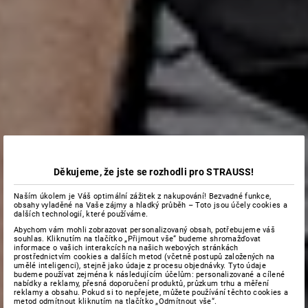
Děkujeme, že jste se rozhodli pro STRAUSS!
Naším úkolem je Váš optimální zážitek z nakupování! Bezvadné funkce,
obsahy vyladěné na Vaše zájmy a hladký průběh – Toto jsou účely cookies a
dalších technologií, které používáme.
Abychom vám mohli zobrazovat personalizovaný obsah, potřebujeme váš
souhlas. Kliknutím na tlačítko „Přijmout vše“ budeme shromažďovat
informace o vašich interakcích na našich webových stránkách
prostřednictvím cookies a dalších metod (včetně postupů založených na
umělé inteligenci), stejně jako údaje z procesu objednávky. Tyto údaje
budeme používat zejména k následujícím účelům: personalizované a cílené
nabídky a reklamy, přesná doporučení produktů, průzkum trhu a měření
reklamy a obsahu. Pokud si to nepřejete, můžete používání těchto cookies a
metod odmítnout kliknutím na tlačítko „Odmítnout vše“.