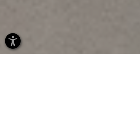
DOKONALE
KOMBINOVATELNÉ
Batoh, taška na laptop, brašny na nářadí:
Systém STRAUSSbox se rozšiřuje!