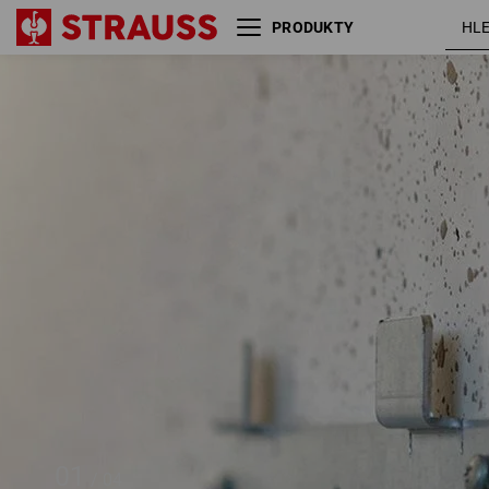
PRODUKTY
Nástěnný adaptér
STRAUSSbox
01
/
04