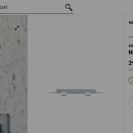
vč. DPH
291,61 Kč
s připočtením dopravného
RUČNÍ 
N
#
N
2
s 