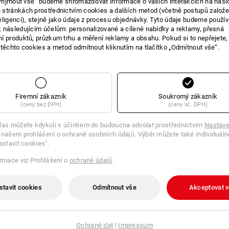
„Přijmout vše“ budeme shromažďovat informace o vašich interakcích na naši
stránkách prostřednictvím cookies a dalších metod (včetně postupů založ
E O VÝROBKU
eligenci), stejně jako údaje z procesu objednávky. Tyto údaje budeme použív
 následujícím účelům: personalizované a cílené nabídky a reklamy, přesná
í produktů, průzkum trhu a měření reklamy a obsahu. Pokud si to nepřejete
 těchto cookies a metod odmítnout kliknutím na tlačítko „Odmítnout vše“.
POPIS
Nástěnný držák vhodný
pro S
Firemní zákazník
Soukromý zákazník
snadné přišroubování díky 3 v
(ceny bez DPH)
(ceny vč. DPH)
ideálně box začlení do dílny
vyroben kompletně z oceli
las můžete kdykoli s účinkem do budoucna odvolat prostřednictvím
Nastave
kompaktní rozměr: (dxš) 26 x 5
 našem prohlášení o ochraně osobních údajů. Výběr můžete také individuáln
astavit cookies".
ormace viz Prohlášení o
ochraně údajů
.
stavit cookies
Odmítnout vše
Akceptovat 
Ochraně dat
|
Impressum