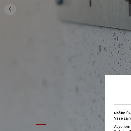
Naším úko
Vaše zájm
Abychom v