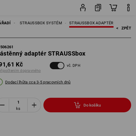
ks
NÁŘADÍ
ÁŘADÍ
STRAUSSBOX SYSTÉM
STRAUSSBOX ADAPTÉR
<   
ZPĚT
5506261
ástěnný adaptér STRAUSSbox
91,61 Kč
vč. DPH
připočtením dopravného
Dodací lhůta cca 3-5 pracovních dnů
Do košíku
ks