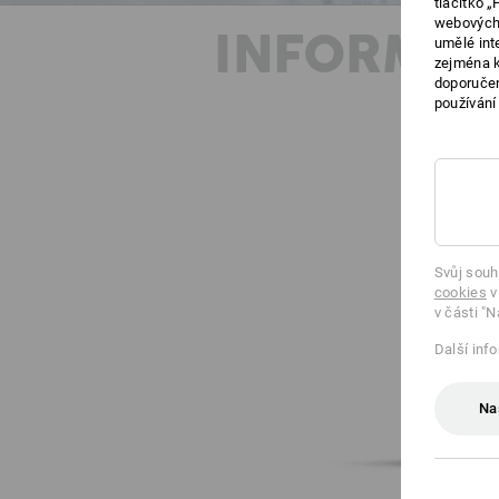
tlačítko 
webových 
INFORMAC
umělé int
zejména k
doporučen
používání
Svůj souh
cookies
v
v části "N
Další inf
Na