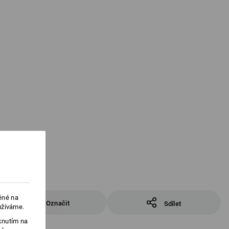
ěné na
Označit
Sdílet
užíváme.
knutím na