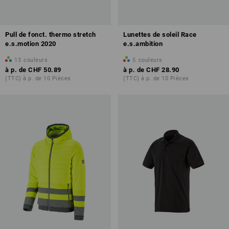
Pull de fonct. thermo stretch
Lunettes de soleil Race
e.s.motion 2020
e.s.ambition
13
couleurs
5
couleurs
à p. de
CHF 50.89
à p. de
CHF 28.90
(TTC) à p. de 10 Pièces
(TTC) à p. de 10 Pièces