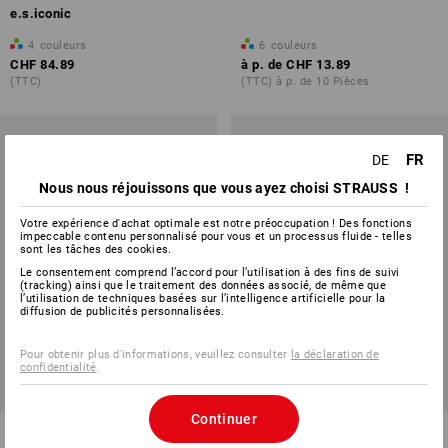
e.s.iconic
4
couleurs
6
couleurs
CHF 84.89
à p. de
CHF 13.89
(TTC)
(TTC) à p. de 10 Pièces
FR
DE
Nous nous réjouissons que vous ayez choisi STRAUSS !
Votre expérience d'achat optimale est notre préoccupation ! Des fonctions
impeccable contenu personnalisé pour vous et un processus fluide - telles
sont les tâches des cookies.
Le consentement comprend l’accord pour l’utilisation à des fins de suivi
(tracking) ainsi que le traitement des données associé, de même que
l’utilisation de techniques basées sur l’intelligence artificielle pour la
diffusion de publicités personnalisées.
Pour obtenir plus d'informations, veuillez consulter
la déclaration de
confidentialité
.
Continuer
e.s. Pantalon de travail base,
Pantalon de cuisinier Elegance