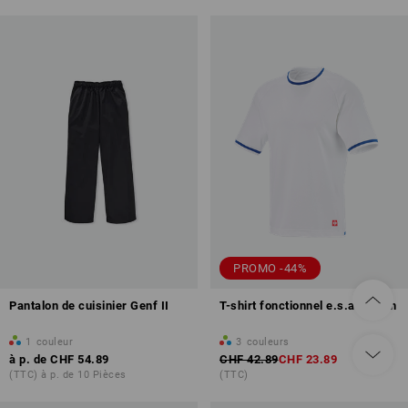
PROMO -44%
Pantalon de cuisinier Genf II
T-shirt fonctionnel e.s.ambition
1
couleur
3
couleurs
à p. de
CHF 54.89
CHF 42.89
CHF 23.89
(TTC) à p. de 10 Pièces
(TTC)