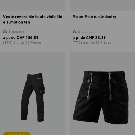
Veste réversible haute visibilité
Pique-Polo e.s.industry
e.s.motion ten
1
couleur
8
couleurs
à p. de
CHF 186.89
à p. de
CHF 23.89
(TTC) à p. de 10 Pièces
(TTC) à p. de 30 Pièces