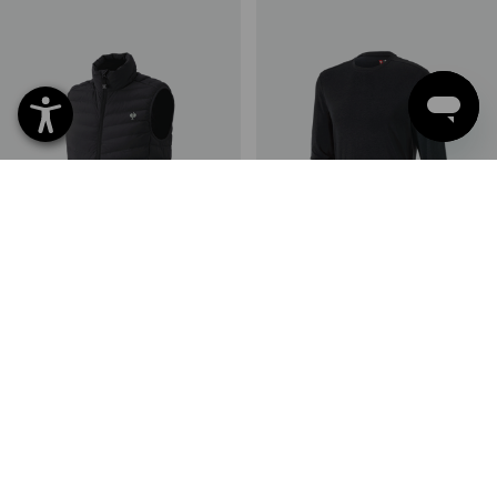
Gilet e.s.motion ten
e.s. Longsleeve cotton stretch
6
couleurs
7
couleurs
à p. de
CHF 84.89
à p. de
CHF 30.89
(TTC) à p. de 10 Pièces
(TTC) à p. de 10 Pièces