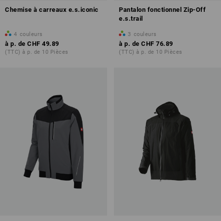
Chemise à carreaux e.s.iconic
Pantalon fonctionnel Zip-Off
e.s.trail
4
couleurs
3
couleurs
à p. de
CHF 49.89
à p. de
CHF 76.89
(TTC) à p. de 10 Pièces
(TTC) à p. de 10 Pièces