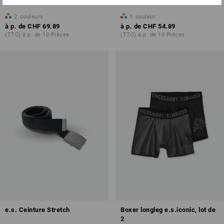
hommes
2
couleurs
1
couleur
à p. de
CHF 69.89
à p. de
CHF 54.89
(TTC) à p. de 10 Pièces
(TTC) à p. de 10 Pièces
e.s. Ceinture Stretch
Boxer longleg e.s.iconic, lot de
2