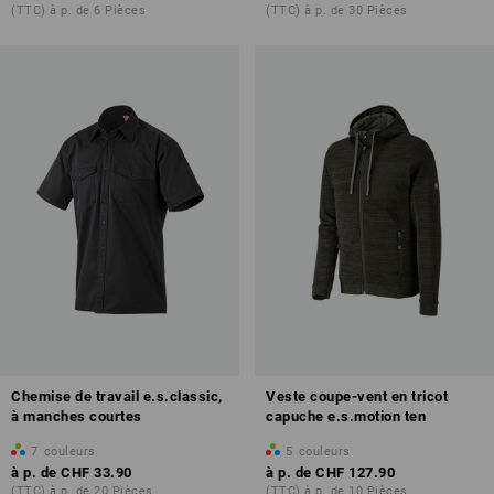
(TTC) à p. de 6 Pièces
(TTC) à p. de 30 Pièces
Chemise de travail e.s.classic,
Veste coupe-vent en tricot
à manches courtes
capuche e.s.motion ten
7
couleurs
5
couleurs
à p. de
CHF 33.90
à p. de
CHF 127.90
(TTC) à p. de 20 Pièces
(TTC) à p. de 10 Pièces