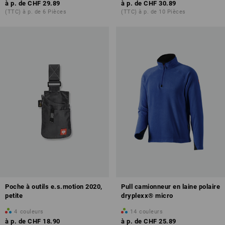
à p. de
CHF 29.89
à p. de
CHF 30.89
(TTC) à p. de 6 Pièces
(TTC) à p. de 10 Pièces
Poche à outils e.s.motion 2020,
Pull camionneur en laine polaire
petite
dryplexx® micro
4
couleurs
14
couleurs
à p. de
CHF 18.90
à p. de
CHF 25.89