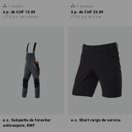
1
couleur
3
couleurs
à p. de
CHF 15.89
à p. de
CHF 25.89
(TTC) à p. de 5 Pièces
(TTC) à p. de 5 Lot
e.s. Salopette de forestier
e.s. Short cargo de service
anticoupure, KWF