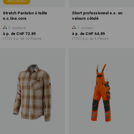
NOUVEAU
Stretch Pantalon à taille
Short professionnel e.s. en
e.s.line.core
velours côtelé
5
couleurs
1
couleur
à p. de
CHF 72.89
à p. de
CHF 64.89
(TTC) à p. de 10 Pièces
(TTC) à p. de 5 Pièces