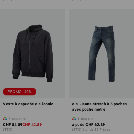
PROMO -49%
Veste à capuche e.s.iconic
e.s. Jeans stretch à 5 poches
avec poche mètre
5
couleurs
1
couleur
CHF 84.89
CHF 42.89
à p. de
CHF 62.89
(TTC)
(TTC) à p. de 10 Pièces