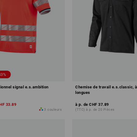
43%
tionnel signal e.s.ambition
Chemise de travail e.s.classic,
longues
HF 33.89
à p. de
CHF 37.89
3
couleurs
(TTC) à p. de 20 Pièces