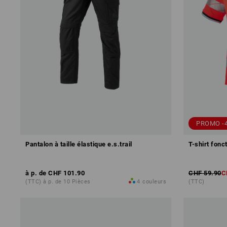
PROMO -
Pantalon à taille élastique e.s.trail
T-shirt fonc
à p. de
CHF 101.90
CHF 59.90
C
(TTC) à p. de 10 Pièces
4
couleurs
(TTC)