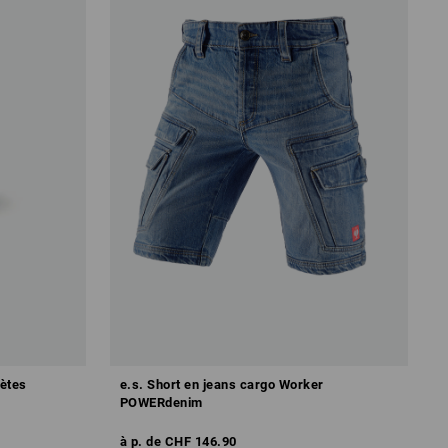
lètes
e.s. Short en jeans cargo Worker
POWERdenim
à p. de
CHF 146.90