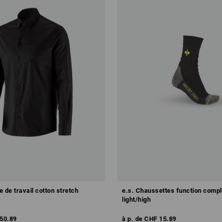
 de travail cotton stretch
e.s. Chaussettes function comp
light/high
50.89
à p. de
CHF 15.89