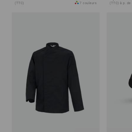
(TTC)
7
couleurs
(TTC) à p. de