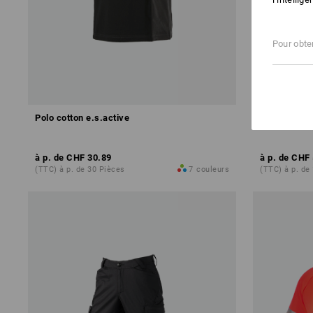
Pour obten
Polo cotton e.s.active
Veste en lai
à p. de
CHF 30.89
à p. de
CHF 
(TTC) à p. de 30 Pièces
7
couleurs
(TTC) à p. de