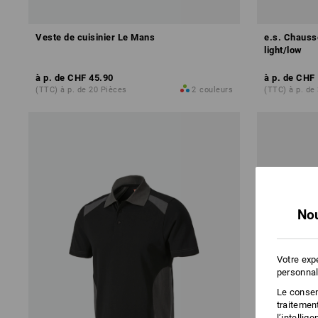
Veste de cuisinier Le Mans
e.s. Chausse
light/low
à p. de
CHF 45.90
à p. de
CHF 
(TTC) à p. de 20 Pièces
2
couleurs
(TTC) à p. de
Nou
Votre exp
personnal
Le consent
traitemen
l’intellig