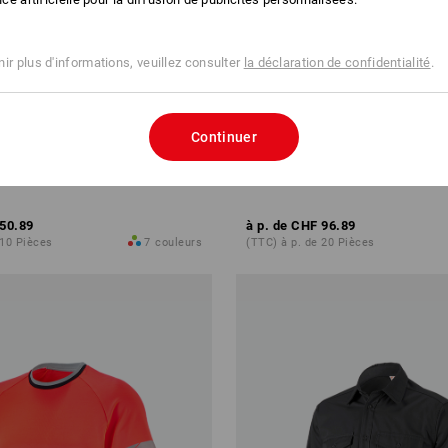
ir plus d'informations, veuillez consulter
la déclaration de confidentialité
.
Continuer
ne polaire e.s.motion 2020
e.s. Veste de pluie
50.89
à p. de
CHF 96.89
 10 Pièces
7
couleurs
(TTC) à p. de 20 Pièces