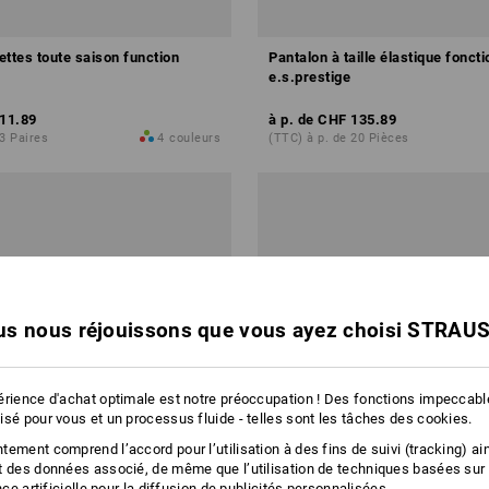
ttes toute saison function
Pantalon à taille élastique foncti
e.s.prestige
11.89
à p. de
CHF 135.89
 3 Paires
4
couleurs
(TTC) à p. de 20 Pièces
s nous réjouissons que vous ayez choisi STRAU
érience d'achat optimale est notre préoccupation ! Des fonctions impeccab
isé pour vous et un processus fluide - telles sont les tâches des cookies.
ement comprend l’accord pour l’utilisation à des fins de suivi (tracking) ain
t des données associé, de même que l’utilisation de techniques basées sur
ence artificielle pour la diffusion de publicités personnalisées.