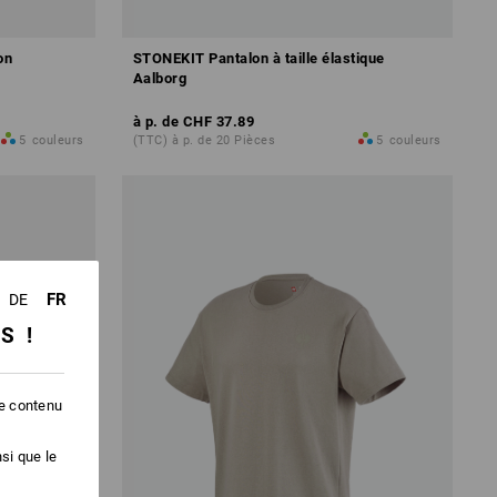
on
STONEKIT Pantalon à taille élastique
Aalborg
à p. de
CHF 37.89
5
couleurs
(TTC) à p. de 20 Pièces
5
couleurs
FR
DE
SS !
le contenu
si que le