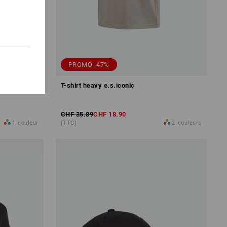
PROMO -47%
T-shirt heavy e.s.iconic
CHF 35.89
CHF 18.90
1
couleur
(TTC)
2
couleurs