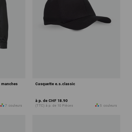
 à manches
Casquette e.s.classic
à p. de
CHF 18.90
7
couleurs
(TTC) à p. de 10 Pièces
5
couleurs