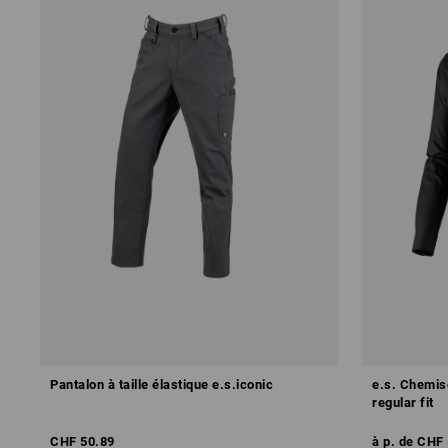
Pantalon à taille élastique e.s.iconic
e.s. Chemise
regular fit
CHF 50.89
à p. de
CHF 