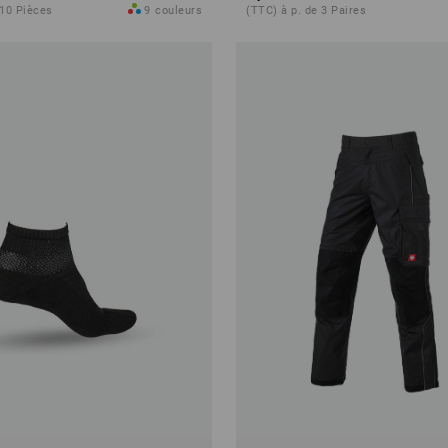
 10 Pièces
9
couleurs
(TTC) à p. de 3 Paires