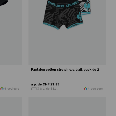
Pantalon cotton stretch e.s.trail, pack de 2
à p. de
CHF 21.89
6
couleurs
(TTC) à p. de 5 Lot
4
couleurs