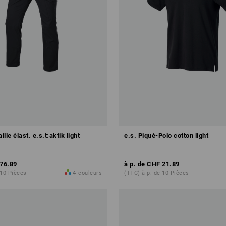
ille élast. e.s.t:aktik light
e.s. Piqué-Polo cotton light
76.89
à p. de
CHF 21.89
 10 Pièces
4
couleurs
(TTC) à p. de 10 Pièces