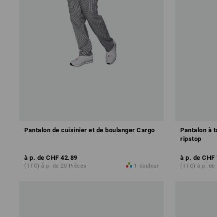
Pantalon de cuisinier et de boulanger Cargo
Pantalon à ta
ripstop
à p. de
CHF 42.89
à p. de
CHF 
(TTC) à p. de 20 Pièces
1
couleur
(TTC) à p. de