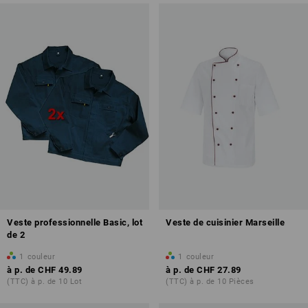
Veste professionnelle Basic, lot
Veste de cuisinier Marseille
de 2
1
couleur
1
couleur
à p. de
CHF 49.89
à p. de
CHF 27.89
(TTC) à p. de 10 Lot
(TTC) à p. de 10 Pièces