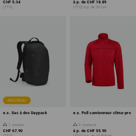
CHF 5.34
à p. de
CHF 18.89
(TTC)
(TTC) à p. de 20 Lot
NOUVEAU
e.s. Sac à dos Daypack
e.s. Pull camionneur clima-pro
1
couleur
3
couleurs
CHF 67.90
à p. de
CHF 55.90
(TTC)
(TTC) à p. de 10 Pièces