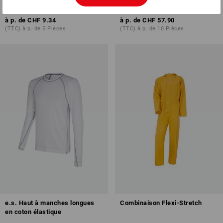
1
couleur
6
couleurs
à p. de
CHF 9.34
à p. de
CHF 57.90
(TTC) à p. de 5 Pièces
(TTC) à p. de 10 Pièces
e.s. Haut à manches longues
Combinaison Flexi-Stretch
en coton élastique