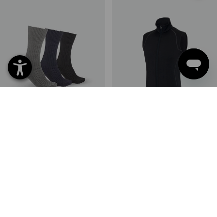
e.s. Chaussettes travail
e.s. Gilet thermo stretch - x-
Classic warm/x-high,lot 3
warm
1
variante
1
couleur
à p. de
CHF 25.90
à p. de
CHF 52.89
(TTC) à p. de 5 Lot
(TTC) à p. de 3 Pièces