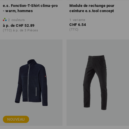
e.s. Fonction-T-Shirt clima-pro
Module de rechange pour
- warm, hommes
ceinture e.s.tool concept
2
couleurs
1
variante
CHF 6.54
à p. de
CHF 52.89
(TTC)
(TTC) à p. de 3 Pièces
NOUVEAU