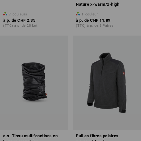
Nature x-warm/x-high
7
couleurs
1
couleur
à p. de
CHF 2.35
à p. de
CHF 11.89
(TTC) à p. de 20 Lot
(TTC) à p. de 5 Paires
e.s. Tissu multifonctions en
Pull en fibres polaires