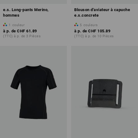
e.s. Long-pants Merino,
Blouson d'aviateur à capuche
hommes
e.s.concrete
1
couleur
5
couleurs
à p. de
CHF 61.89
à p. de
CHF 105.89
(TTC) à p. de 3 Pièces
(TTC) à p. de 10 Pièces