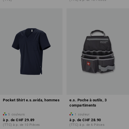
Pocket Shirt e.s.avida, hommes
e.s. Poche à outils, 3
compartiments
5
couleurs
1
couleur
à p. de
CHF 29.89
à p. de
CHF 28.90
(TTC) à p. de 10 Pièces
(TTC) à p. de 6 Pièces