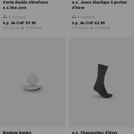
Veste double climafoam
e.s. Jeans élastique 5 poches
e.s.line.core
d’hiver
5
couleurs
3
couleurs
à p. de
CHF 59.90
à p. de
CHF 62.89
(TTC) à p. de 10 Pièces
(TTC) à p. de 10 Pièces
Boutons boules
e.s. Chaussettes d’hiver