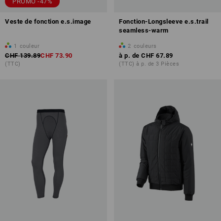
PROMO -47%
Veste de fonction e.s.image
Fonction-Longsleeve e.s.trail
seamless-warm
1
couleur
2
couleurs
CHF 139.89
CHF 73.90
à p. de
CHF 67.89
(TTC)
(TTC) à p. de 3 Pièces