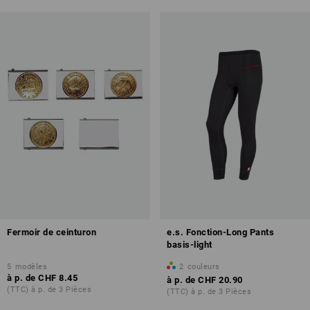
Fermoir de ceinturon
e.s. Fonction-Long Pants
basis-light
5
modèles
2
couleurs
à p. de
CHF 8.45
à p. de
CHF 20.90
(TTC) à p. de 3 Pièces
(TTC) à p. de 3 Pièces