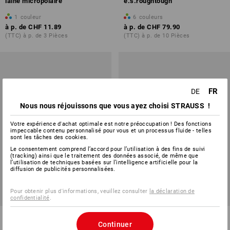
laine micropolaire
e.s.roughtough
1
couleur
6
couleurs
à p. de
CHF 11.89
à p. de
CHF 79.90
(TTC) à p. de 3 Pièces
(TTC) à p. de 10 Pièces
FR
DE
Nous nous réjouissons que vous ayez choisi STRAUSS !
Votre expérience d'achat optimale est notre préoccupation ! Des fonctions
impeccable contenu personnalisé pour vous et un processus fluide - telles
sont les tâches des cookies.
Le consentement comprend l’accord pour l’utilisation à des fins de suivi
(tracking) ainsi que le traitement des données associé, de même que
l’utilisation de techniques basées sur l’intelligence artificielle pour la
diffusion de publicités personnalisées.
Pour obtenir plus d'informations, veuillez consulter
la déclaration de
confidentialité
.
Toque de cuisinier français
Sweatshirt Oversize e.s.motion
Continuer
ten