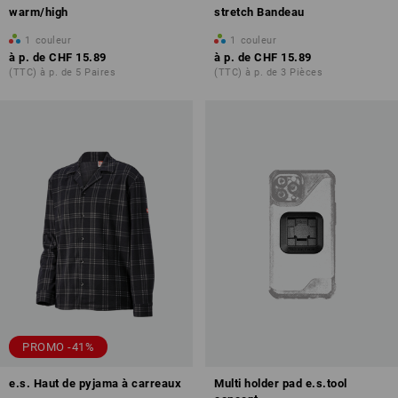
warm/high
stretch Bandeau
1
couleur
1
couleur
à p. de
CHF 15.89
à p. de
CHF 15.89
(TTC) à p. de 5 Paires
(TTC) à p. de 3 Pièces
PROMO -41%
e.s. Haut de pyjama à carreaux
Multi holder pad e.s.tool