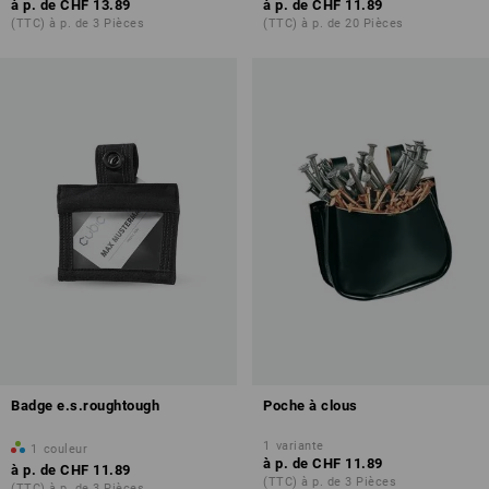
à p. de
CHF 13.89
à p. de
CHF 11.89
(TTC) à p. de 3 Pièces
(TTC) à p. de 20 Pièces
Badge e.s.roughtough
Poche à clous
1
variante
1
couleur
à p. de
CHF 11.89
à p. de
CHF 11.89
(TTC) à p. de 3 Pièces
(TTC) à p. de 3 Pièces