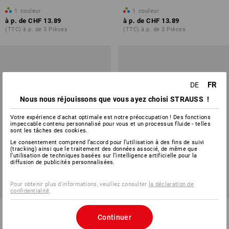
1
couleur
1
couleur
à p. de
CHF 13.89
à p. de
CHF 13.89
(TTC) à p. de 3 Pièces
(TTC) à p. de 3 Pièces
FR
DE
Nous nous réjouissons que vous ayez choisi STRAUSS !
Votre expérience d'achat optimale est notre préoccupation ! Des fonctions
impeccable contenu personnalisé pour vous et un processus fluide - telles
sont les tâches des cookies.
Le consentement comprend l’accord pour l’utilisation à des fins de suivi
(tracking) ainsi que le traitement des données associé, de même que
l’utilisation de techniques basées sur l’intelligence artificielle pour la
diffusion de publicités personnalisées.
Pour obtenir plus d'informations, veuillez consulter
la déclaration de
confidentialité
.
Bonnet tricoté e.s.motion ten
Poche mètre pli./ couteau
Continuer
e.s.tool concept,gauche