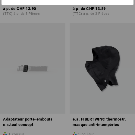
5
couleurs
1
couleur
à p. de
CHF 13.90
à p. de
CHF 13.89
(TTC) à p. de 3 Pièces
(TTC) à p. de 3 Pièces
Adaptateur porte-embouts
e.s. FIBERTWIN® thermostr.
e.s.tool concept
masque anti-intempéries
1
couleur
1
couleur