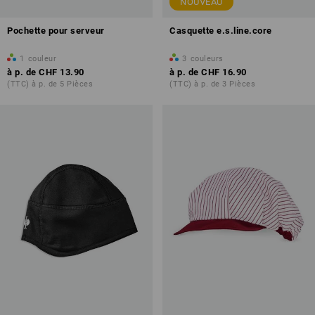
NOUVEAU
Pochette pour serveur
Casquette e.s.line.core
1
couleur
3
couleurs
à p. de
CHF 13.90
à p. de
CHF 16.90
(TTC) à p. de 5 Pièces
(TTC) à p. de 3 Pièces