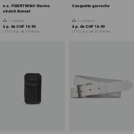
e.s. FIBERTWIN® thermo
Casquette gavroche
stretch Bonnet
1
couleur
2
couleurs
à p. de
CHF 16.90
à p. de
CHF 16.90
(TTC) à p. de 3 Pièces
(TTC) à p. de 20 Pièces