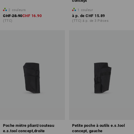
concept
2
couleurs
1
couleur
CHF 28.90
CHF 16.90
à p. de
CHF 15.89
(TTC)
(TTC) à p. de 3 Pièces
Poche mètre pliant/couteau
Petite poche à outils e.s.tool
e.s.tool concept,droite
concept, gauche