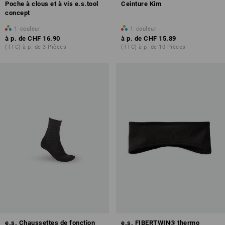
Poche à clous et à vis e.s.tool
Ceinture Kim
concept
1
couleur
1
couleur
à p. de
CHF 16.90
à p. de
CHF 15.89
(TTC) à p. de 3 Pièces
(TTC) à p. de 10 Pièces
e.s. Chaussettes de fonction
e.s. FIBERTWIN® thermo