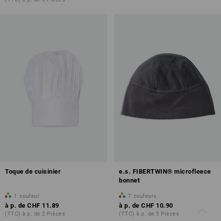
Toque de cuisinier
e.s. FIBERTWIN® microfleece
bonnet
1
couleur
7
couleurs
à p. de
CHF 11.89
à p. de
CHF 10.90
(TTC) à p. de 2 Pièces
(TTC) à p. de 3 Pièces