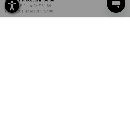
à p. de 1 Pièce:
CHF 66.90
à p. de 5 Pièces:
CHF 61.89
à p. de 20 Pièces:
CHF 57.90
Délai de livraison est d'env.
3 à 5 jours ouvrables
COULEUR
TAILLE
42
choisir
choisir
noir
Remise sur quantité
à p. de 1 Pièce
à p. de 5 Pièces
à p. de 20 Pièces
Économies:
Économies:
Économies:
0
%/
Pièce
7
%/
Pièces
13
%/
Pièces
Pièce