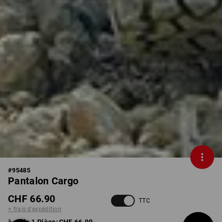
#
95485
Pantalon Cargo
CHF 66.90
TTC
+ frais d'expédition