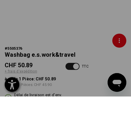
#
5505376
Washbag e.s.work&travel
CHF 50.89
TTC
+ frais d'expédition
à p. de 1 Pièce:
CHF 50.89
à p. de 3 Pièces:
CHF 45.90
Délai de livraison est d'env.
3 à 5 jours ouvrables
COULEUR
choisir