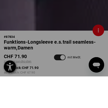
#
87834
Funktions-Longsleeve e.s.trail seamless-
warm,Damen
CHF 71.90
mit MwSt.
zzgl. Versandkosten
ab 1 Stück:
CHF 71.90
ab 3 Stück:
CHF 67.90
Lieferzeit ca. 3-5 Werktage
FARBE
GRÖSSE
XS
wählen
wählen