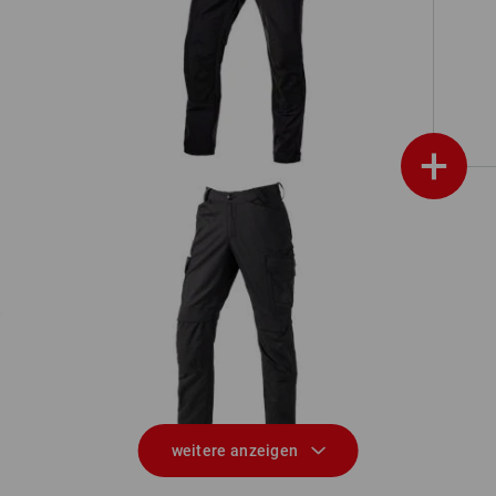
Hybrid Funktionshose e.s.trail
+
Bundhose e.s.trail
weitere anzeigen