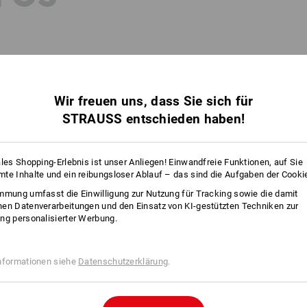
FORMANCE
nfach sportlich nehmen: Die Funktionsfaser aus der Natur punktet mit her
Wir freuen uns, dass Sie sich für
cher Elastizität. Auch in puncto Frische kann die extrem leichte & weiche
ie selbst an bewegten Arbeitstagen für ein gutes Gefühl!
STRAUSS entschieden haben!
ales Shopping-Erlebnis ist unser Anliegen! Einwandfreie Funktionen, auf Sie
te Inhalte und ein reibungsloser Ablauf – das sind die Aufgaben der Cooki
mmung umfasst die Einwilligung zur Nutzung für Tracking sowie die damit
en Datenverarbeitungen und den Einsatz von KI-gestützten Techniken zur
ng personalisierter Werbung.
nformationen siehe
Datenschutzerklärung
.