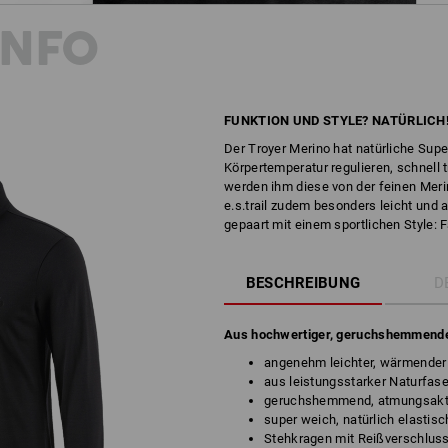
INFO
FUNKTION UND STYLE? NATÜRLICH
Der Troyer Merino hat natürliche Sup
Körpertemperatur regulieren, schnel
werden ihm diese von der feinen Meri
e.s.trail zudem besonders leicht und 
gepaart mit einem sportlichen Style: F
BESCHREIBUNG
D
Aus hochwertiger, geruchshemmende
angenehm leichter, wärmender
aus leistungsstarker Naturfase
geruchshemmend, atmungsakti
super weich, natürlich elastis
Stehkragen mit Reißverschlus