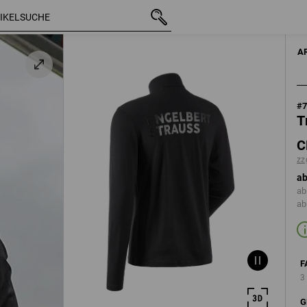
mit MwSt.
CHF 99.90
XS
zzgl. Versandkosten
A
#
T
C
zz
ab
ab
ab
F
3
G