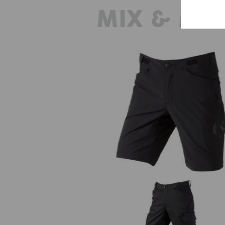
MIX & MA
Funktions Short e.s.trail