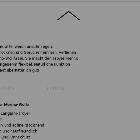
!
erkräfte: weich anschmiegen,
l trocknen und Gerüche hemmen. Verliehen
no-Wollfaser. Sie macht den Troyer Merino
angenehm flexibel. Natürliche Funktion
ast übernatürlich gut!
ETAILS
EXTRAS
r Merino-Wolle
 Langarm-Troyer
r
v und schnelltrocknend
ch und hautfreundlich
s und Kinnschutz