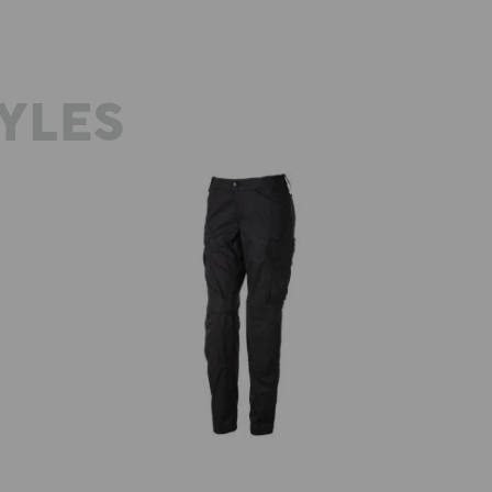
YLES
Bundhose e.s.trail, Damen