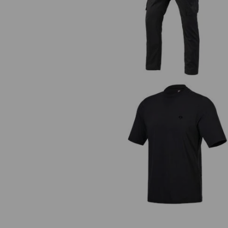
Cargohose e.s.trail
Funktions T-Shirt UV e.s.trail