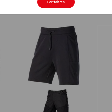
Fortfahren
TCH
Sweat Short light e.s.trail