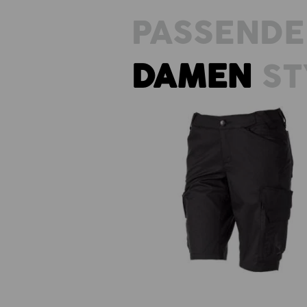
PASSENDE
DAMEN
ST
Short e.s.trail, Damen