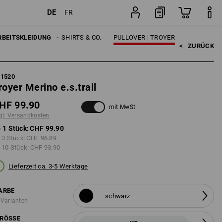
DE
FR
Stück
RBEITSKLEIDUNG
HERREN
SHIRTS & CO.
PULLOVER | TROYER
<   
ZURÜCK
71520
royer Merino e.s.trail
HF 99.90
mit MwSt.
gl. Versandkosten
 1 Stück:
CHF 99.90
 3 Stück:
CHF 96.89
 10 Stück:
CHF 93.90
Lieferzeit ca. 3-5 Werktage
ARBE
schwarz
 Varianten
RÖSSE