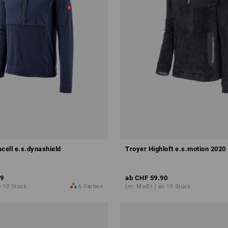
cell e.s.dynashield
Troyer Highloft e.s.motion 2020
9
ab
CHF 59.90
b 10 Stück
6
Farben
(m. MwSt.) ab 10 Stück