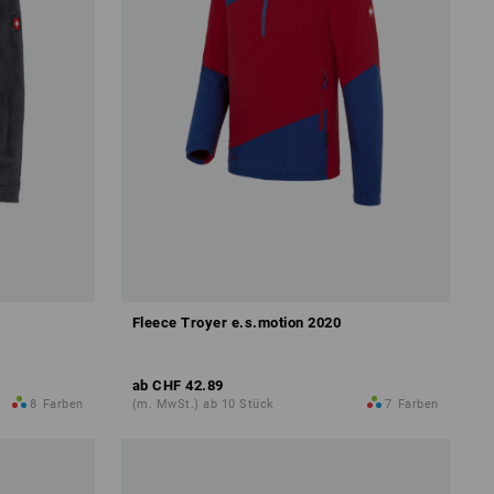
Fleece Troyer e.s.motion 2020
ab
CHF 42.89
8
Farben
(m. MwSt.) ab 10 Stück
7
Farben