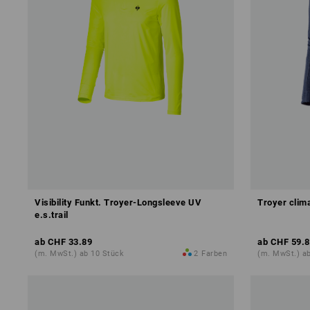
Visibility Funkt. Troyer-Longsleeve UV
Troyer clima
e.s.trail
ab
CHF 33.89
ab
CHF 59.8
(m. MwSt.) ab 10 Stück
2
Farben
(m. MwSt.) a