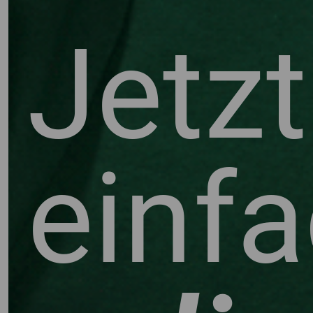
Jetzt
OV
einf