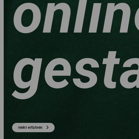
onlin
gest
ER
mehr erfahren