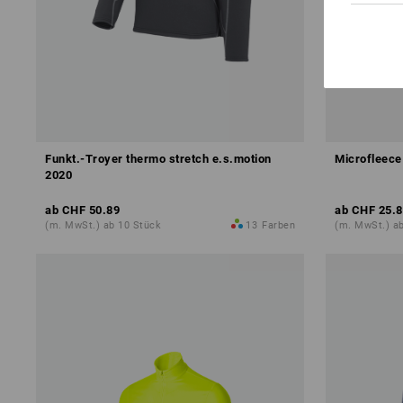
Funkt.-Troyer thermo stretch e.s.motion
Microfleece
2020
ab
CHF 50.89
ab
CHF 25.8
(m. MwSt.) ab 10 Stück
13
Farben
(m. MwSt.) a