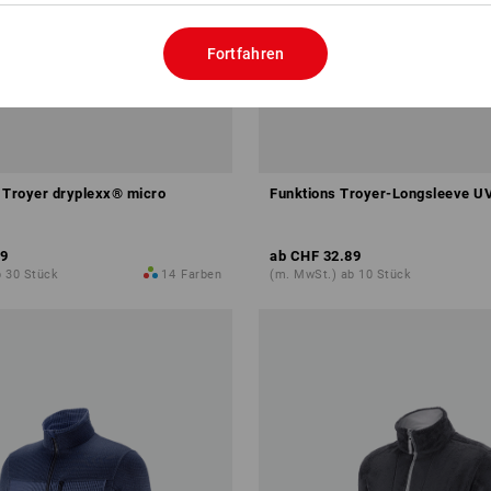
Fortfahren
 Troyer dryplexx® micro
Funktions Troyer-Longsleeve UV 
9
ab
CHF 32.89
b 30 Stück
14
Farben
(m. MwSt.) ab 10 Stück