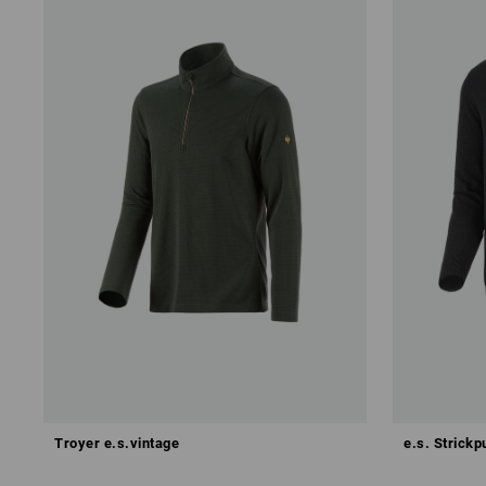
Troyer e.s.vintage
e.s. Strickp