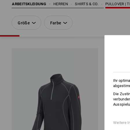
ARBEITSKLEIDUNG
HERREN
SHIRTS & CO.
PULLOVER | 
Größe
Farbe
Ihr optim
abgestimm
Die Zusti
verbunden
Ausspielu
Weitere I