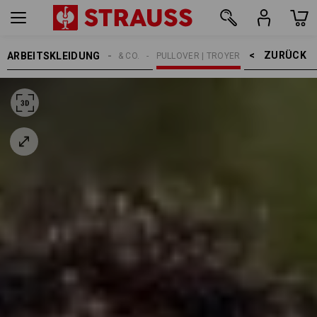
ZURÜCK    >
ARBEITSKLEIDUNG
HERREN
SHIRTS & CO.
PULLOVER | TROYER