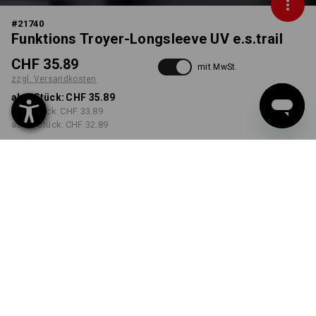
#
21740
Funktions Troyer-Longsleeve UV e.s.trail
CHF 35.89
mit MwSt.
zzgl. Versandkosten
ab 1 Stück:
CHF 35.89
ab 3 Stück:
CHF 33.89
ab 10 Stück:
CHF 32.89
Lieferzeit ca. 3-5 Werktage
FARBE
GRÖSSE
S
wählen
wählen
schwarz
Mengenrabatt
ab 1 Stück
ab 3 Stück
ab 10 Stück
Ersparnis:
Ersparnis:
Ersparnis: