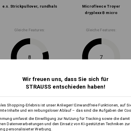
Personalisierung:
e.s. Strickpullover, rundhals
Micro­fleece Troyer
dryplexx® micro­
Selbst gestalten
Gleiche Features:
Gleiche Features:
8
7
Wir freuen uns, dass Sie sich für
+8 weitere Features
STRAUSS entschieden haben!
ales Shopping-Erlebnis ist unser Anliegen! Einwandfreie Funktionen, auf Si
te Inhalte und ein reibungsloser Ablauf – das sind die Aufgaben der Coo
mmung umfasst die Einwilligung zur Nutzung für Tracking sowie die damit
en Datenverarbeitungen und den Einsatz von KI-gestützten Techniken zur
ng personalisierter Werbung.
Alle Details vergleichen