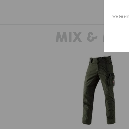
Weitere I
MIX & MA
e.s. Bundhose cotton touch