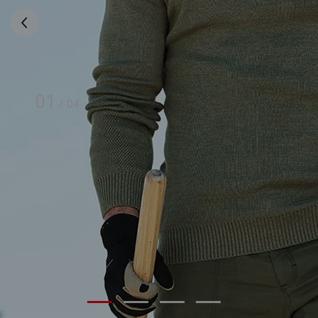
01
/
04