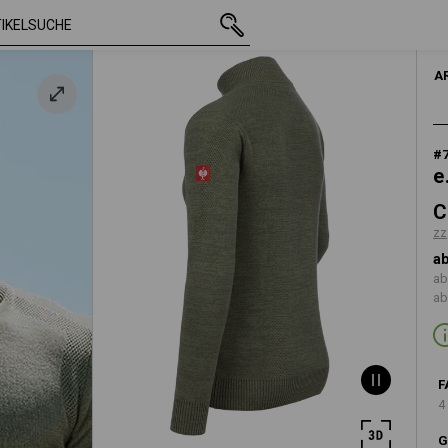
mit MwSt.
CHF 55.89
S
zzgl. Versandkosten
A
#
e
C
zz
ab
ab
ab
F
4
G