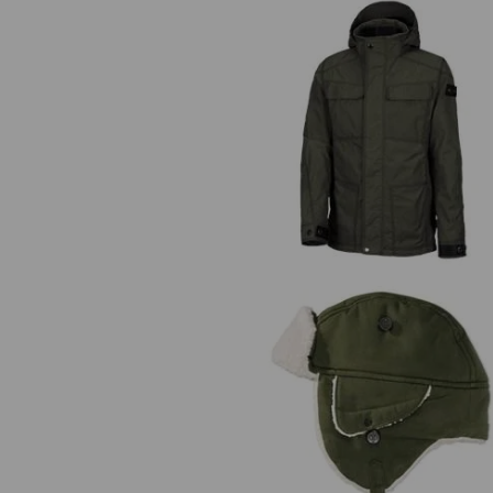
e.s. Funktionsjacke cotton touc
e.s. Wintermütze cotton touch