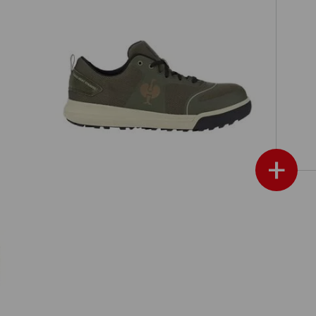
S1 Sicherheitshalbschuhe e.s.
h
Vasegus II low
+