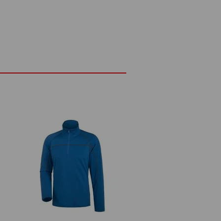
lange-Optik
Baumwollgarn
trickmuster
nd Saum
s
Nicht bleichen
Kalt bügeln
n:
n.