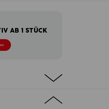
V AB 1 STÜCK
ten
DETAILS