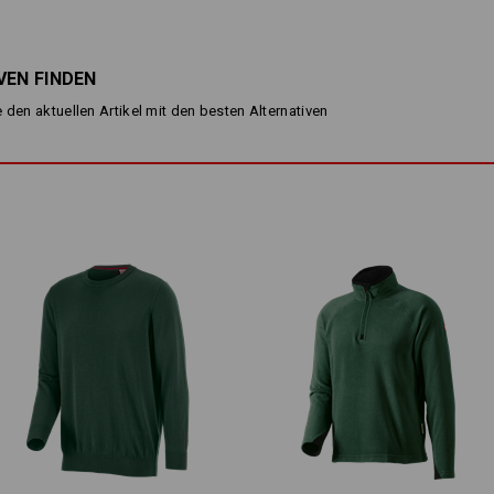
Feinstrick-Troyer in cooler Me
aus weichem, aber robustem 
modisch eingestricktes Lochs
elastische Ärmelbündchen u
VEN FINDEN
Stehkragen mit Reißverschlus
 den aktuellen Artikel mit den besten Alternativen
Material:
Oberstoff
100
%
Baumwolle
Pflegehinweise:
Maschinenwäsche 30 °C
Nicht im Trockner trocknen
Chemische Reinigung mit
Perchlorethylen möglich
Bitte bei der Größenwahl beachte
Reine Baumwolle kann 3-5 % einlaufe