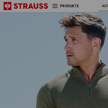
PRODUKTE
thymian
e.s. Strick Troyer
melange