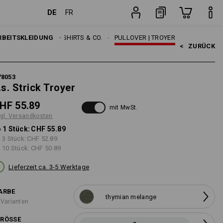
DE
FR
Stück
RBEITSKLEIDUNG
HERREN
SHIRTS & CO.
PULLOVER | TROYER
<   
ZURÜCK
78053
.s. Strick Troyer
HF 55.89
mit MwSt.
gl. Versandkosten
 1 Stück:
CHF 55.89
 3 Stück:
CHF 52.89
 10 Stück:
CHF 50.89
Lieferzeit ca. 3-5 Werktage
ARBE
thymian melange
 Varianten
RÖSSE