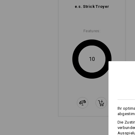
e.s. Strick Troyer
Features:
10
Ihr optim
abgestimm
Die Zusti
verbunden
Ausspielu