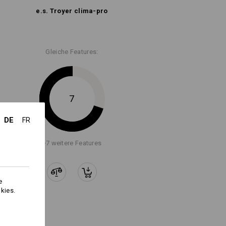
e.s. Troyer clima-pro
Logoservice
Gleiche Features:
7
DE
FR
+7 weitere Features
e
kies.