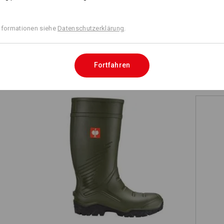
nformationen siehe
Datenschutzerklärung
.
TCH
Fortfahren
S5 Sicherheitsstiefel e.s. Lenus