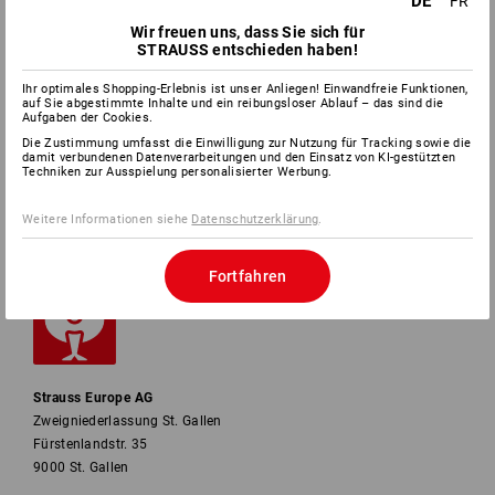
DE
FR
Wir freuen uns, dass Sie sich für
SERVICE
STRAUSS entschieden haben!
Ihr optimales Shopping-Erlebnis ist unser Anliegen! Einwandfreie Funktionen,
UNTERNEHMEN
auf Sie abgestimmte Inhalte und ein reibungsloser Ablauf – das sind die
Aufgaben der Cookies.
Die Zustimmung umfasst die Einwilligung zur Nutzung für Tracking sowie die
INFORMATIONEN
damit verbundenen Datenverarbeitungen und den Einsatz von KI-gestützten
Techniken zur Ausspielung personalisierter Werbung.
ZAHLARTEN
Weitere Informationen siehe
Datenschutzerklärung
.
Fortfahren
Strauss Europe AG
Zweigniederlassung St. Gallen
Fürstenlandstr. 35
9000 St. Gallen