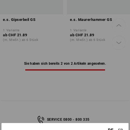
e.s. Gipserbeil GS
e.s. Maurerhammer GS
1
Variante
1
Variante
ab
CHF 21.89
ab
CHF 21.89
(m. MwSt.) ab 6 Stück
(m. MwSt.) ab 6 Stück
Sie haben sich bereits 2 von 2 Artikeln angesehen.
SERVICE 0800 - 800 335