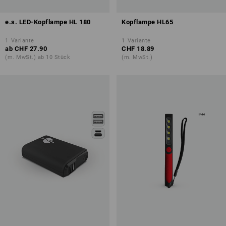
e.s. LED-Kopflampe HL 180
Kopflampe HL65
1
Variante
1
Variante
ab
CHF 27.90
CHF 18.89
(m. MwSt.) ab 10 Stück
(m. MwSt.)