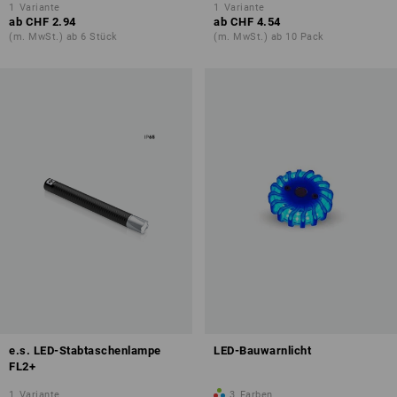
1
Variante
1
Variante
ab
CHF 2.94
ab
CHF 4.54
(m. MwSt.) ab 6 Stück
(m. MwSt.) ab 10 Pack
e.s. LED-Stabtaschenlampe
LED-Bauwarnlicht
FL2+
1
Variante
3
Farben