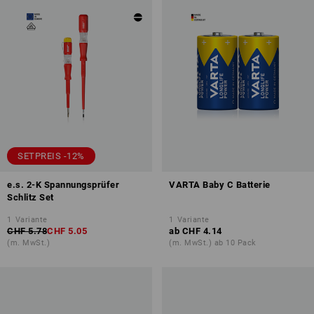
SETPREIS -12%
e.s. 2-K Spannungsprüfer
VARTA Baby C Batterie
Schlitz Set
1
Variante
1
Variante
CHF 5.78
CHF 5.05
ab
CHF 4.14
(m. MwSt.)
(m. MwSt.) ab 10 Pack