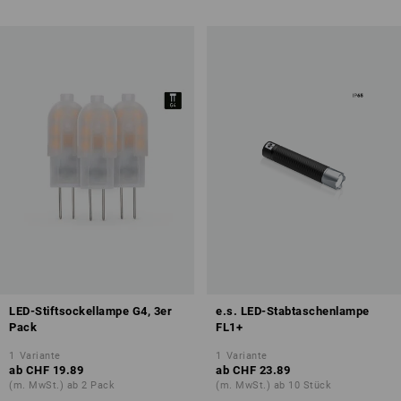
LED-Stiftsockellampe G4, 3er
e.s. LED-Stabtaschenlampe
Pack
FL1+
1
Variante
1
Variante
ab
CHF 19.89
ab
CHF 23.89
(m. MwSt.) ab 2 Pack
(m. MwSt.) ab 10 Stück