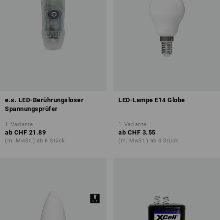
e.s. LED-Berührungsloser
LED-Lampe E14 Globe
Spannungsprüfer
1
Variante
1
Variante
ab
CHF 21.89
ab
CHF 3.55
(m. MwSt.) ab 6 Stück
(m. MwSt.) ab 4 Stück