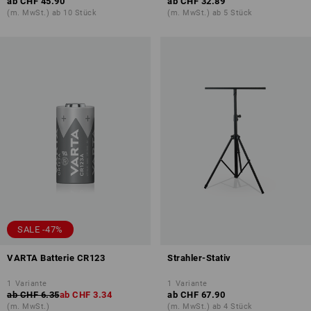
ab
CHF 45.90
ab
CHF 32.89
(m. MwSt.) ab 10 Stück
(m. MwSt.) ab 5 Stück
SALE -47%
VARTA Batterie CR123
Strahler-Stativ
1
Variante
1
Variante
ab
CHF 6.35
ab
CHF 3.34
ab
CHF 67.90
(m. MwSt.)
(m. MwSt.) ab 4 Stück