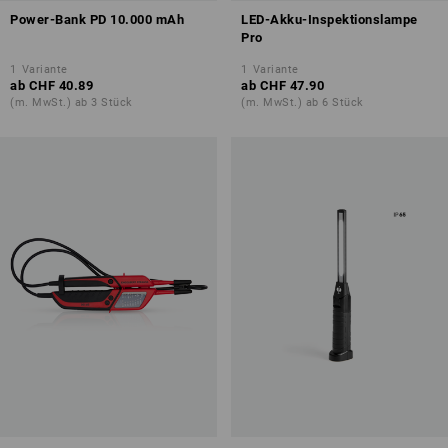
Power-Bank PD 10.000 mAh
LED-Akku-Inspektionslampe
Pro
1
Variante
1
Variante
ab
CHF 40.89
ab
CHF 47.90
(m. MwSt.) ab 3 Stück
(m. MwSt.) ab 6 Stück