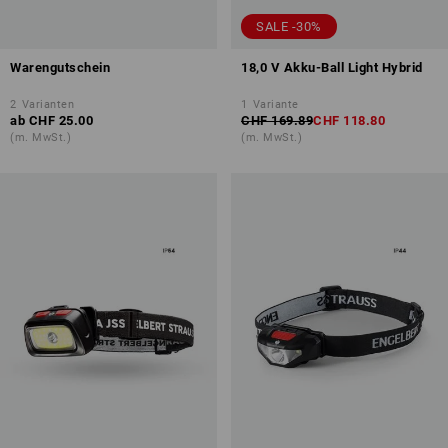
SALE -30%
Warengutschein
18,0 V Akku-Ball Light Hybrid
2
Varianten
1
Variante
ab
CHF 25.00
CHF 169.89
CHF 118.80
(m. MwSt.)
(m. MwSt.)