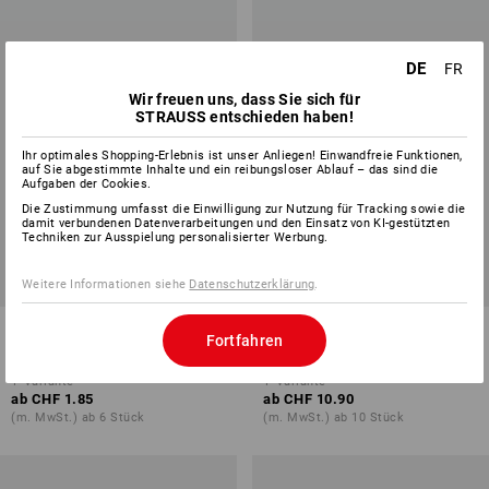
DE
FR
Wir freuen uns, dass Sie sich für
STRAUSS entschieden haben!
Ihr optimales Shopping-Erlebnis ist unser Anliegen! Einwandfreie Funktionen,
auf Sie abgestimmte Inhalte und ein reibungsloser Ablauf – das sind die
Aufgaben der Cookies.
Die Zustimmung umfasst die Einwilligung zur Nutzung für Tracking sowie die
damit verbundenen Datenverarbeitungen und den Einsatz von KI-gestützten
Techniken zur Ausspielung personalisierter Werbung.
Weitere Informationen siehe
Datenschutzerklärung
.
VARTA Knopfzelle
e.s. LED-Inspektionslampe
Fortfahren
V13GA/LR44
1
Variante
1
Variante
ab
CHF 1.85
ab
CHF 10.90
(m. MwSt.) ab 6 Stück
(m. MwSt.) ab 10 Stück