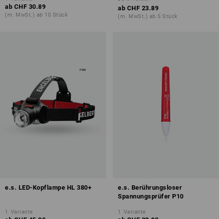
ab
CHF 30.89
ab
CHF 23.89
(m. MwSt.) ab 10 Stück
(m. MwSt.) ab 5 Stück
e.s. LED-Kopflampe HL 380+
e.s. Berührungsloser
Spannungsprüfer P10
1
Variante
1
Variante