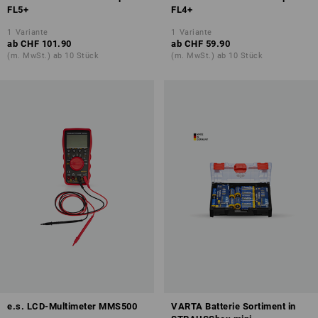
FL5+
FL4+
1
Variante
1
Variante
ab
CHF 101.90
ab
CHF 59.90
(m. MwSt.) ab 10 Stück
(m. MwSt.) ab 10 Stück
e.s. LCD-Multimeter MMS500
VARTA Batterie Sortiment in