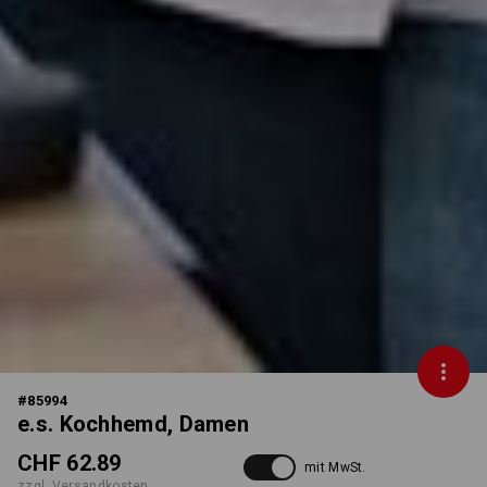
#
85994
e.s. Kochhemd, Damen
CHF 62.89
mit MwSt.
zzgl. Versandkosten