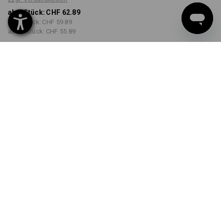
ab 1 Stück:
CHF 62.89
ab 3 Stück:
CHF 59.89
ab 10 Stück:
CHF 55.89
Lieferzeit ca. 3-5 Werktage
FARBE
GRÖSSE
XS
wählen
wählen
weiß
Mengenrabatt
ab 1 Stück
ab 3 Stück
ab 10 Stück
Ersparnis:
Ersparnis:
Ersparnis:
0
%/
Stück
5
%/
Stück
11
%/
Stück
Stück