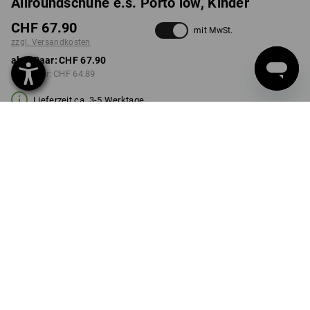
Allroundschuhe e.s. Porto low, Kinder
CHF 67.90
mit MwSt.
zzgl. Versandkosten
ab 1 Paar:
CHF 67.90
ab 3 Paar:
CHF 64.89
Lieferzeit ca. 3-5 Werktage
FARBE
GRÖSSE
26
wählen
wählen
grün / seegrün
Mengenrabatt
ab 1 Paar
ab 3 Paar
Ersparnis:
Ersparnis:
0
%/
Paar
4
%/
Paar