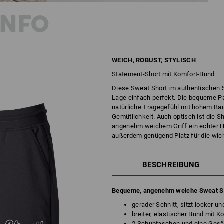
INFO
WEICH, ROBUST, STYLISCH
Statement-Short mit Komfort-Bund
Diese Sweat Short im authentischen Sty
Lage einfach perfekt. Die bequeme Pa
natürliche Tragegefühl mit hohem Ba
Gemütlichkeit. Auch optisch ist die S
angenehm weichem Griff ein echter H
außerdem genügend Platz für die wich
BESCHREIBUNG
Bequeme, angenehm weiche Sweat S
gerader Schnitt, sitzt locker un
breiter, elastischer Bund mit K
2 Schubtaschen und eine Ges