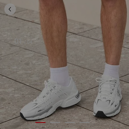
01
/
04