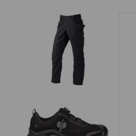
Bundhose e.s.e:pic ripstop
S3 Sicherheitshalbschuhe e.s. Kastra
II low