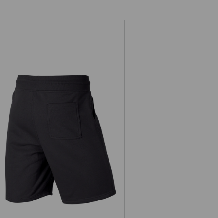
Sweat Short e.s.e:pic