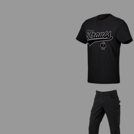
T-Shirt e.s.e:pic
Bundhose e.s.e:pic twill