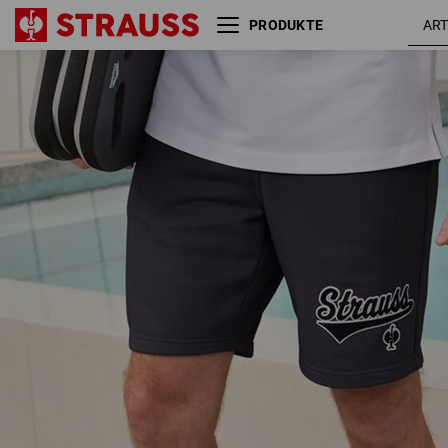
PRODUKTE
Sweat Short e.s.e:pic
schwarz