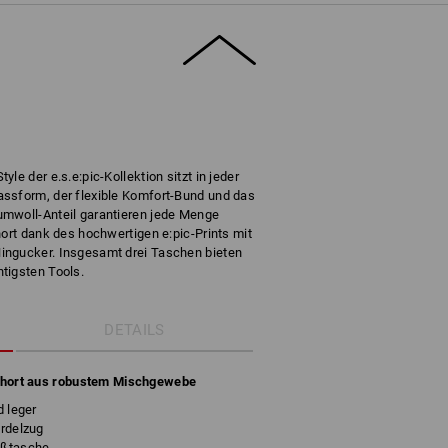
le der e.s.e:pic-Kollektion sitzt in jeder
ssform, der flexible Komfort-Bund und das
umwoll-Anteil garantieren jede Menge
hort dank des hochwertigen e:pic-Prints mit
ingucker. Insgesamt drei Taschen bieten
tigsten Tools.
DETAILS
hort aus robustem Mischgewebe
d leger
ordelzug
äßtasche