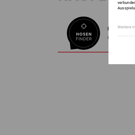
verbunden
Ausspielu
Weitere I
HOSENFIND
In 3 Schritten 