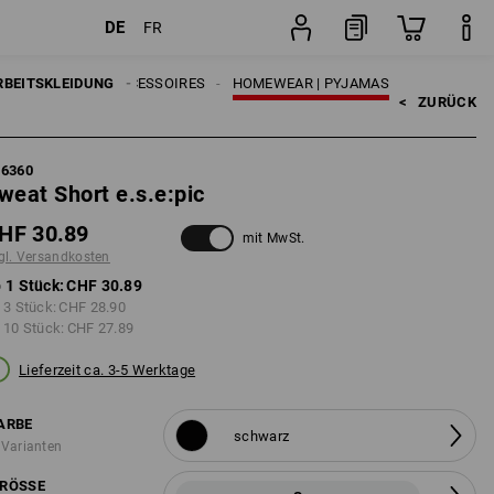
DE
FR
Stück
RBEITSKLEIDUNG
HERREN
ACCESSOIRES
HOMEWEAR | PYJAMAS
<   
ZURÜCK
96360
weat Short e.s.e:pic
HF 30.89
mit MwSt.
gl. Versandkosten
 1 Stück:
CHF 30.89
 3 Stück:
CHF 28.90
 10 Stück:
CHF 27.89
Lieferzeit ca. 3-5 Werktage
ARBE
schwarz
 Varianten
RÖSSE