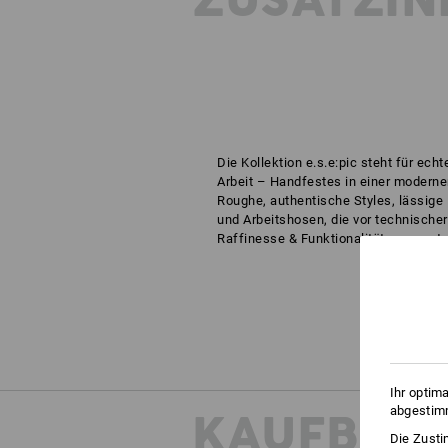
ZUSATZIN
Die Kollektion e.s.e:pic steht für echt
Arbeit – Handfestes in einer moderne
Roughe, authentische Styles, lässige
und Arbeitshosen, die vor technischer
Raffinesse & Funktionalität nur so str
Ihr optim
abgestimm
KAUFBER
Die Zusti