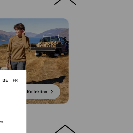
DE
FR
zur Kollektion
es.