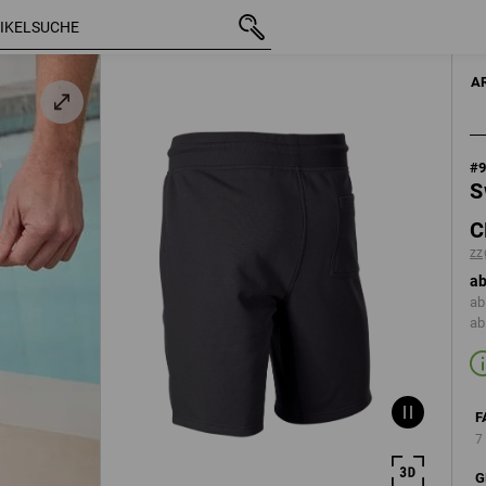
mit MwSt.
CHF 30.89
S
zzgl. Versandkosten
A
#
S
C
zz
ab
ab
ab
F
7
G