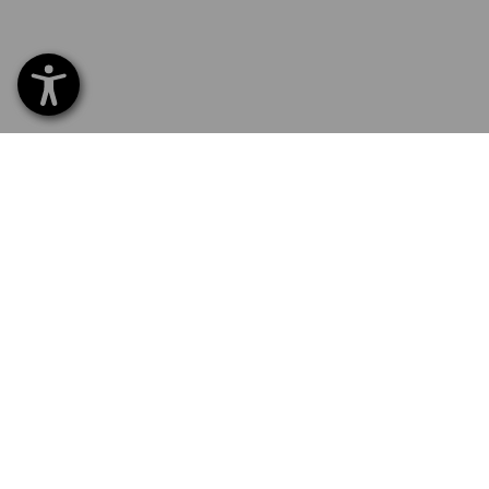
SERVICE 0800 - 800 335
SERV
Hom
Liefe
NEWSLETTER-ANMELDUNG
Umta
Beza
SPRACHAUSWAHL
Katal
Logos
DE
FR
E-Pr