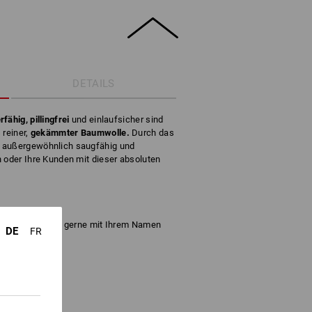
DETAILS
fähig, pillingfrei
und einlaufsicher sind
s
reiner,
gekämmter Baumwolle.
Durch das
e außergewöhnlich saugfähig und
h oder Ihre Kunden mit dieser absoluten
wir diese Tücher gerne mit Ihrem Namen
DE
FR
 g/m²)