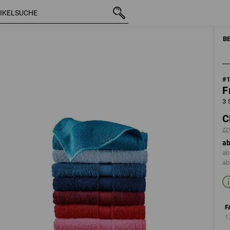
mit MwSt.
CHF 37.89
türkis
zzgl. Versandkosten
B
#
F
3 
C
zz
ab
ab
ab
F
1