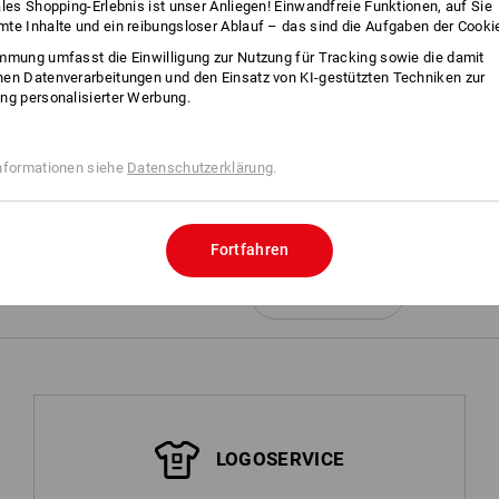
ales Shopping-Erlebnis ist unser Anliegen! Einwandfreie Funktionen, auf Sie
Maschinenwäsche 60 °C
te Inhalte und ein reibungsloser Ablauf – das sind die Aufgaben der Cooki
Trocknen im Trockner
mmung umfasst die Einwilligung zur Nutzung für Tracking sowie die damit
Nicht trockenreinigen
en Datenverarbeitungen und den Einsatz von KI-gestützten Techniken zur
ng personalisierter Werbung.
nformationen siehe
Datenschutzerklärung
.
Personalisierung:
Fortfahren
Logoservice
mehr
LOGOSERVICE