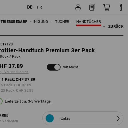
DE
FR
Pack
ETRIEBSBEDARF
REINIGUNG
TÜCHER
HANDTÜCHER
<   
ZURÜCK
1517173
rottier-Handtuch Premium 3er Pack
Stück / Pack
HF 37.89
mit MwSt.
gl. Versandkosten
 1 Pack:
CHF 37.89
 5 Pack:
CHF 36.89
 20 Pack:
CHF 35.89
Lieferzeit ca. 3-5 Werktage
ARBE
türkis
7 Varianten