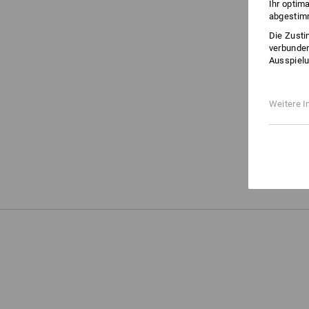
Ihr optim
abgestimm
Die Zusti
verbunden
Ausspielu
Weitere I