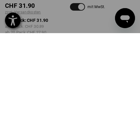
CHF 31.90
mit MwSt.
zzgl. Versandkosten
ab 1 Pack:
CHF 31.90
ab 5 Pack:
CHF 30.89
ab 20 Pack:
CHF 27.90
Lieferzeit ca. 3-5 Werktage
FARBE
wählen
hellblau
Mengenrabatt
ab 1 Pack
ab 5 Pack
ab 20 Pack
Ersparnis:
Ersparnis:
Ersparnis:
0
%/
Pack
3
%/
Pack
13
%/
Pack