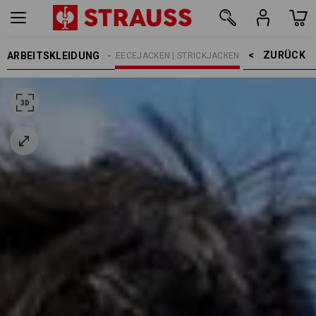
ZURÜCK    >
ARBEITSKLEIDUNG
KINDER
JACKEN
FLEECEJACKEN | STRICKJACKEN