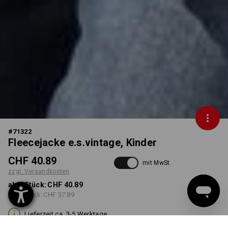
#
71322
Fleecejacke e.s.vintage, Kinder
CHF 40.89
mit MwSt.
zzgl. Versandkosten
ab 1 Stück:
CHF 40.89
ab 3 Stück:
CHF 37.89
Lieferzeit ca. 3-5 Werktage