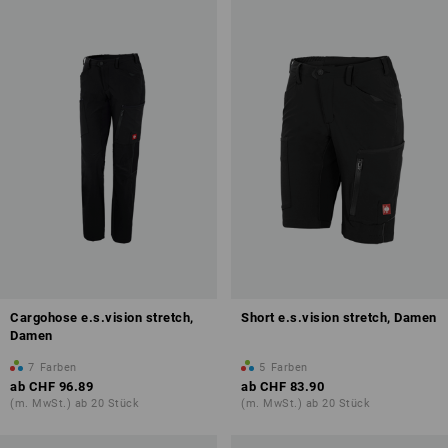
Cargohose e.s.vision stretch,
Short e.s.vision stretch, Damen
Damen
7
Farben
5
Farben
ab
CHF 96.89
ab
CHF 83.90
(m. MwSt.) ab 20 Stück
(m. MwSt.) ab 20 Stück