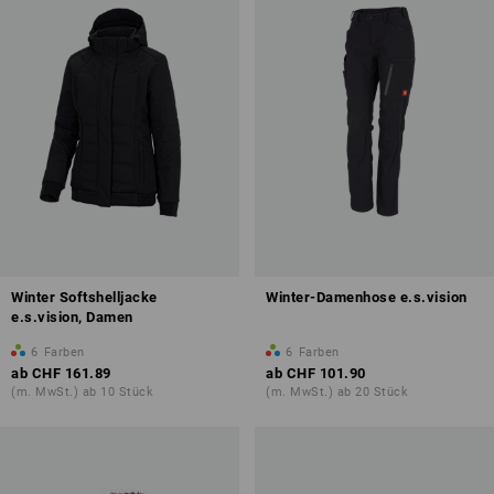
Winter Softshelljacke
Winter-Damenhose e.s.vision
e.s.vision, Damen
6
Farben
6
Farben
ab
CHF 161.89
ab
CHF 101.90
(m. MwSt.) ab 10 Stück
(m. MwSt.) ab 20 Stück