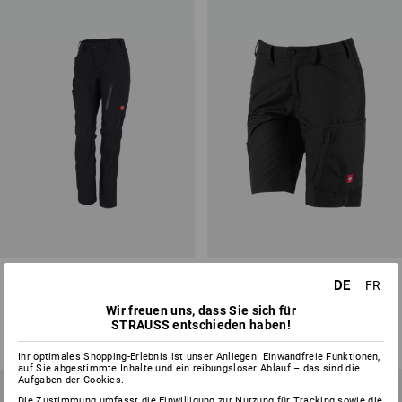
Damenhose e.s.vision
Short e.s.vision, Damen
DE
FR
Wir freuen uns, dass Sie sich für
6
Farben
6
Farben
STRAUSS entschieden haben!
ab
CHF 84.89
ab
CHF 71.90
(m. MwSt.) ab 20 Stück
(m. MwSt.) ab 20 Stück
Ihr optimales Shopping-Erlebnis ist unser Anliegen! Einwandfreie Funktionen,
auf Sie abgestimmte Inhalte und ein reibungsloser Ablauf – das sind die
Aufgaben der Cookies.
Die Zustimmung umfasst die Einwilligung zur Nutzung für Tracking sowie die