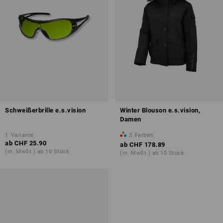
Schweißerbrille e.s.vision
Winter Blouson e.s.vision,
Damen
1
Variante
3
Farben
ab
CHF 25.90
ab
CHF 178.89
(m. MwSt.) ab 10 Stück
(m. MwSt.) ab 10 Stück