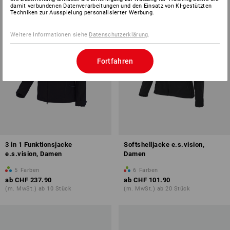
damit verbundenen Datenverarbeitungen und den Einsatz von KI-gestützten
Techniken zur Ausspielung personalisierter Werbung.
Weitere Informationen siehe
Datenschutzerklärung
.
Fortfahren
3 in 1 Funktionsjacke
Softshelljacke e.s.vision,
e.s.vision, Damen
Damen
5
Farben
6
Farben
ab
CHF 237.90
ab
CHF 101.90
(m. MwSt.) ab 10 Stück
(m. MwSt.) ab 20 Stück