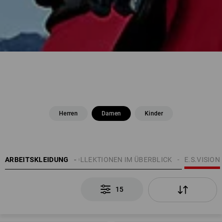
Herren
Damen
Kinder
N
ARBEITSKLEIDUNG
THEMEN
E.S. KOLLEKTIONEN IM ÜBERBLICK
E.S.VISION
15