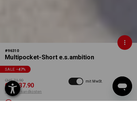
#
96310
Multipocket-Short e.s.ambition
SALE
-47
%
CHF 71.90
mit MwSt.
CHF 37.90
zzgl. Versandkosten
Nicht lieferbar
FARBE
GRÖSSE
46
wählen