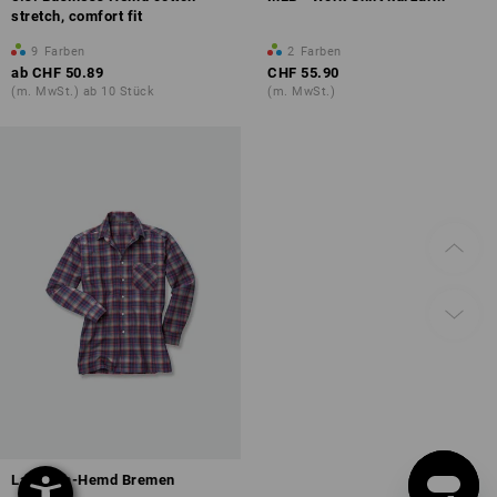
stretch, comfort fit
9
Farben
2
Farben
ab
CHF 50.89
CHF 55.90
(m. MwSt.) ab 10 Stück
(m. MwSt.)
Langarm-Hemd Bremen