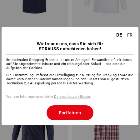
DE
FR
e.s. Servicehemd kurzarm
Business Hemd e.s.comfort,
langarm
Wir freuen uns, dass Sie sich für
STRAUSS entschieden haben!
5
Farben
4
Farben
ab
CHF 33.90
ab
CHF 44.89
Ihr optimales Shopping-Erlebnis ist unser Anliegen! Einwandfreie Funktionen,
(m. MwSt.) ab 10 Stück
(m. MwSt.) ab 20 Stück
auf Sie abgestimmte Inhalte und ein reibungsloser Ablauf – das sind die
Aufgaben der Cookies.
Die Zustimmung umfasst die Einwilligung zur Nutzung für Tracking sowie die
damit verbundenen Datenverarbeitungen und den Einsatz von KI-gestützten
Techniken zur Ausspielung personalisierter Werbung.
Weitere Informationen siehe
Datenschutzerklärung
.
Fortfahren