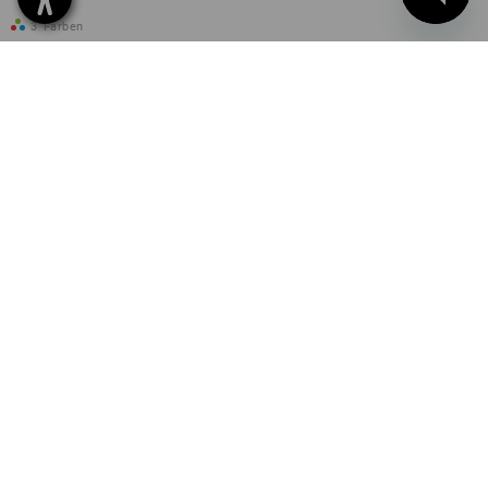
3
Farben
ab
CHF 28.90
(m. MwSt.) ab 3 Stück
Sie haben sich bereits 25 von 25 Artikeln angesehen.
SERVICE 0800 - 800 335
SERVICE
UNTERNEHMEN