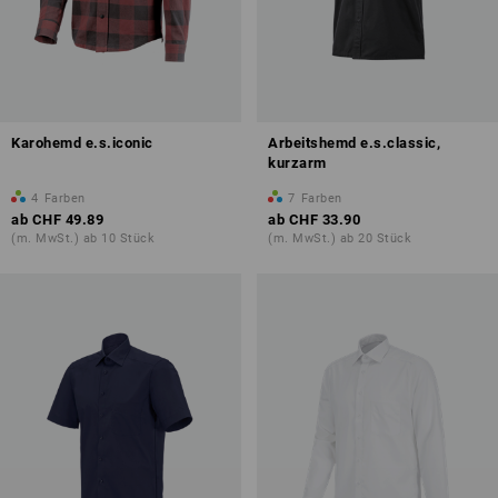
Karohemd e.s.iconic
Arbeitshemd e.s.classic,
kurzarm
4
Farben
7
Farben
ab
CHF 49.89
ab
CHF 33.90
(m. MwSt.) ab 10 Stück
(m. MwSt.) ab 20 Stück