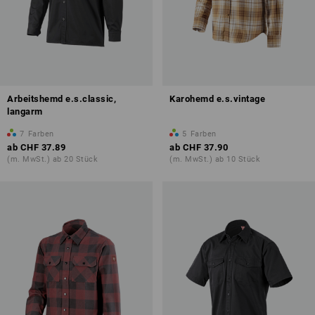
Arbeitshemd e.s.classic,
Karohemd e.s.vintage
langarm
7
Farben
5
Farben
ab
CHF 37.89
ab
CHF 37.90
(m. MwSt.) ab 20 Stück
(m. MwSt.) ab 10 Stück