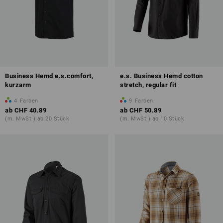
Business Hemd e.s.comfort,
e.s. Business Hemd cotton
kurzarm
stretch, regular fit
4
Farben
9
Farben
ab
CHF 40.89
ab
CHF 50.89
(m. MwSt.) ab 20 Stück
(m. MwSt.) ab 10 Stück