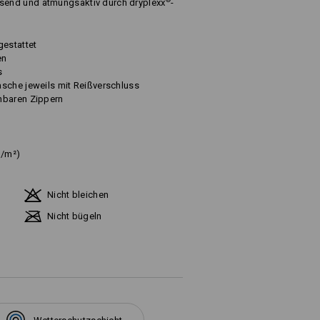
®
end und atmungsaktiv durch dryplexx
-
gestattet
en
s
sche jeweils mit Reißverschluss
hbaren Zippern
g/m²)
Nicht bleichen
Nicht bügeln