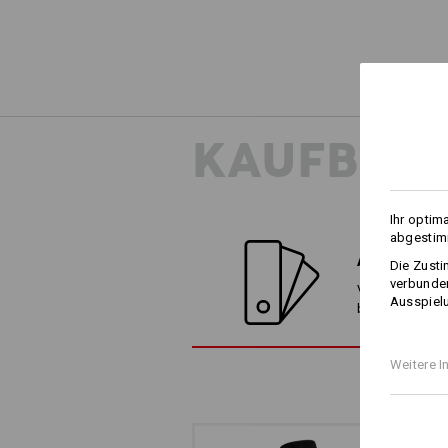
KAUFBER
Ihr optim
abgestimm
ALTERNATI
Die Zusti
verbunden
Vergleichen Sie
Ausspielu
besten Alterna
Weitere I