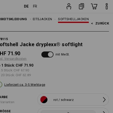
DE
FR
osten
Stück
RBEITSKLEIDUNG
HERREN
ARBEITSJACKEN
SOFTSHELLJACKEN
<   
ZURÜCK
78115
oftshell Jacke dryplexx® softlight
HF 71.90
mit MwSt.
gl. Versandkosten
 1 Stück:
CHF 71.90
 5 Stück:
CHF 67.90
 20 Stück:
CHF 62.89
Lieferzeit ca. 3-5 Werktage
ARBE
rot / schwarz
 Varianten
RÖSSE