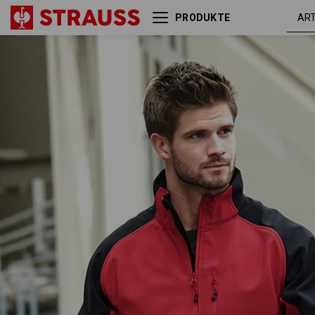
PRODUKTE
Softshell Jacke dryplexx®
rot /
softlight
schwar