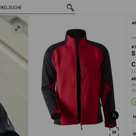
mit MwSt.
CHF 71.90
S
z
zzgl. Versandk
A
#
S
C
zz
ab
ab
ab
F
7
G