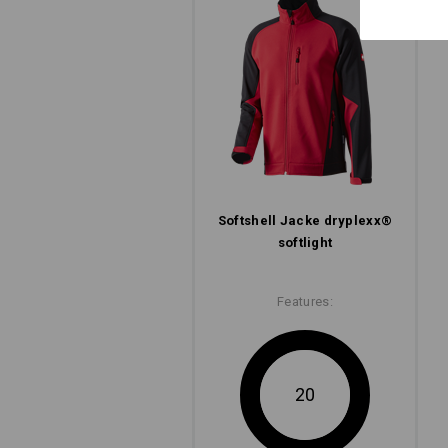
Softshell­ Jacke dryplexx®
softlight
Features:
20