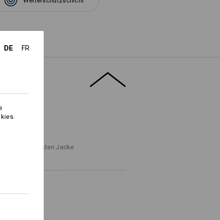
Wetterschutzschicht
DE
FR
Logoservice
e
kies.
NFINDER
ritten zur perfekten Jacke