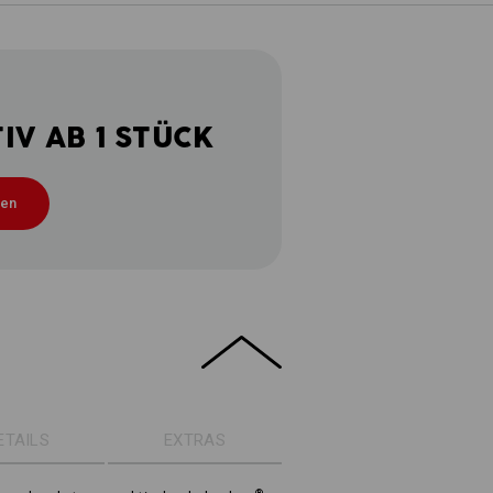
V AB 1 STÜCK
ten
ETAILS
EXTRAS