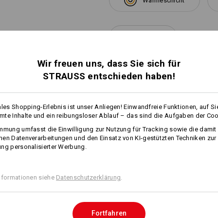
Wärmeschicht
mehr
Personalisierung:
Selbst gestalten
Wir freuen uns, dass Sie sich für
ATUNG
STRAUSS entschieden haben!
ales Shopping-Erlebnis ist unser Anliegen! Einwandfreie Funktionen, auf Si
te Inhalte und ein reibungsloser Ablauf – das sind die Aufgaben der Coo
VEN FINDEN
mmung umfasst die Einwilligung zur Nutzung für Tracking sowie die damit
JACKE
en Datenverarbeitungen und den Einsatz von KI-gestützten Techniken zur
 den aktuellen Artikel mit den
In 3 Sch
ng personalisierter Werbung.
tiven
nformationen siehe
Datenschutzerklärung
.
Fortfahren