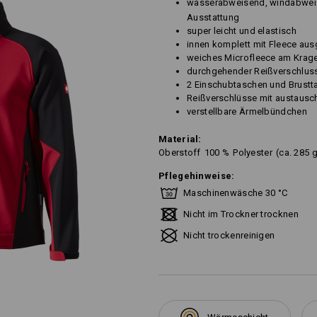
wasserabweisend, windabweis
Ausstattung
super leicht und elastisch
innen komplett mit Fleece aus
weiches Microfleece am Krag
durchgehender Reißverschlus
2 Einschubtaschen und Brustta
Reißverschlüsse mit austausc
verstellbare Ärmelbündchen
Material:
Oberstoff
100
%
Polyester
(ca. 285 
Pflegehinweise:
Maschinenwäsche 30 °C
Nicht im Trockner trocknen
Nicht trockenreinigen