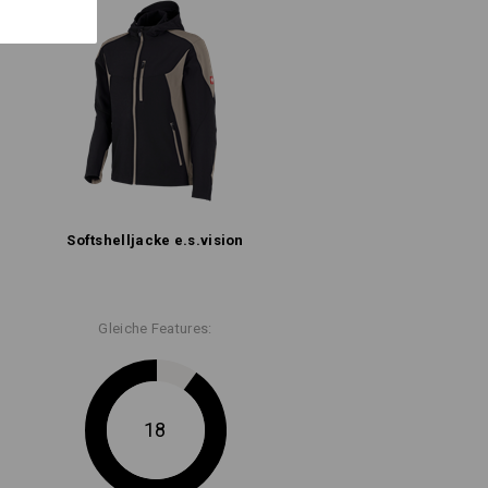
Softshell­jacke e.s.​vision
Gleiche Features:
18