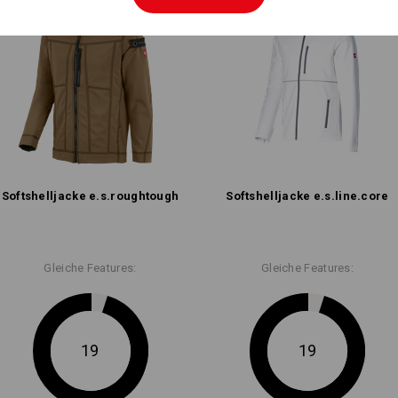
Softshell­jacke e.s.​roughtough
Softshell­jacke e.s.​line.​core
Gleiche Features:
Gleiche Features:
19
19